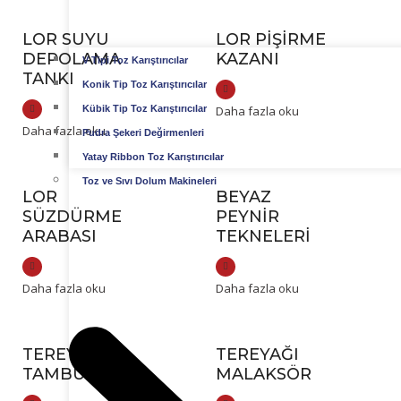
LOR SUYU
LOR PIŞIRME
DEPOLAMA
KAZANI
V Tipi Toz Karıştırıcılar
TANKI
Konik Tip Toz Karıştırıcılar
Kübik Tip Toz Karıştırıcılar
Daha fazla oku
Daha fazla oku
Pudra Şekeri Değirmenleri
Yatay Ribbon Toz Karıştırıcılar
Toz ve Sıvı Dolum Makineleri
LOR
BEYAZ
SÜZDÜRME
PEYNIR
ARABASI
TEKNELERI
Daha fazla oku
Daha fazla oku
TEREYAĞI
TEREYAĞI
TAMBURU
MALAKSÖR