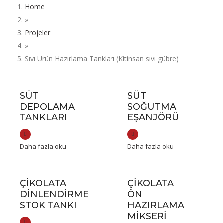
Home
»
Projeler
»
Sıvı Ürün Hazırlama Tankları (Kitinsan sıvı gübre)
SÜT
SÜT
DEPOLAMA
SOĞUTMA
TANKLARI
EŞANJÖRÜ
Daha fazla oku
Daha fazla oku
ÇIKOLATA
ÇIKOLATA
DINLENDIRME
ÖN
STOK TANKI
HAZIRLAMA
MIKSERI