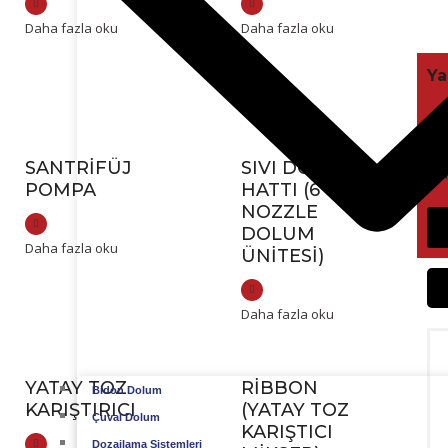
Daha fazla oku
Daha fazla oku
Ya
Akl
alm
SANTRIFÜJ
SIVI DOLUM
biz
POMPA
HATTI (6
NOZZLE
DOLUM
Daha fazla oku
ÜNITESI)
Daha fazla oku
YATAY TOZ
RIBBON
Bidon Dolum
KARIŞTIRICI
(YATAY TOZ
Çuval Dolum
KARIŞTICI
Dozajlama Sistemleri