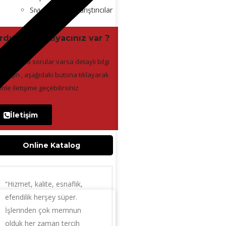
Sıvı Kozmetik Karıştırıcılar
rdıma mı ihtiyacınız var ?
ınzda hala sorular varsa detaylı bilgi
ak için , aşağıdaki butona tıklayarak
imle iletişime geçebilirsiniz
İletişim
Online Katalog
“Hizmet, kalite, esnaflık,
efendilik herşey süper.
İşlerinden çok memnun
olduk her zaman tercih