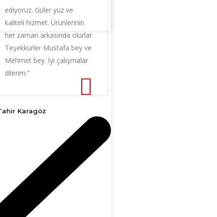
ediyoruz. Güler yüz ve
kaliteli hizmet. Ürünlerinin
her zaman arkasında olurlar.
Teşekkürler Mustafa bey ve
Mehmet bey. İyi çalışmalar
dilerim.”
Tahir Karagöz