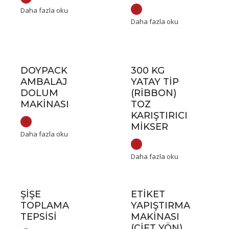
Daha fazla oku
Daha fazla oku
DOYPACK
300 KG
AMBALAJ
YATAY TIP
DOLUM
(RIBBON)
MAKINASI
TOZ
KARIŞTIRICI
MIKSER
Daha fazla oku
Daha fazla oku
ŞIŞE
ETIKET
TOPLAMA
YAPIŞTIRMA
TEPSISI
MAKINASI
(ÇIFT YÖN)