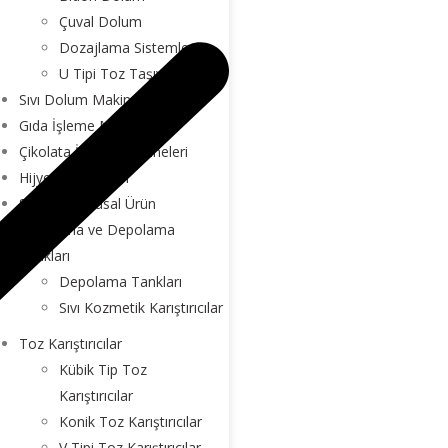
Çuval Dolum
Dozajlama Sistemleri
U Tipi Toz Taşıyıcılar
Sıvı Dolum Makineleri
Gıda İşleme Makineleri
Çikolata İşleme Makineleri
Hijyen Makineleri
Sıvı ve Kimyasal Ürün
Hazırlama ve Depolama
Tankları
Depolama Tankları
Sıvı Kozmetik Karıştırıcılar
Toz Karıştırıcılar
Kübik Tip Toz
Karıştırıcılar
Konik Toz Karıştırıcılar
V Tipi Toz Karıştırıcılar