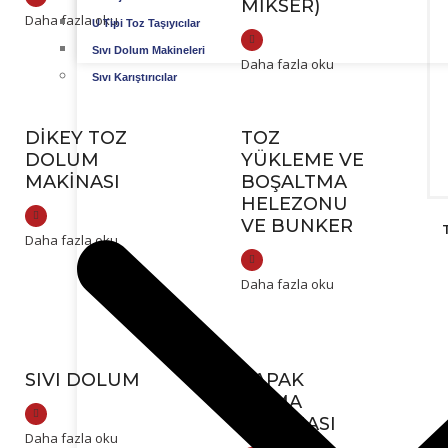
MIKSER)
Daha fazla oku
U Tipi Toz Taşıyıcılar
Sıvı Dolum Makineleri
Daha fazla oku
Sıvı Karıştırıcılar
DIKEY TOZ
TOZ
DOLUM
YÜKLEME VE
MAKINASI
BOŞALTMA
HELEZONU
VE BUNKER
Daha fazla oku
Daha fazla oku
SIVI DOLUM
KAPAK
SIKMA
MAKINASI
Daha fazla oku