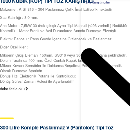
1000 KÜBİK (KÜP) TİPİ TOZ KARIŞTIRICI
Sıvı Karıştırıcılar
Malzeme : AISI 316 – 304 Paslanmaz Çelik İmal Edilebilkmektedir
Sac Kalınlığı : 3,0 mm.
Ana Motor : 7,5kW 30 d/dk çıkışlı Ayna Tipi Mahruti (%98 verimli ) Redüktör
Kontrollü – Motor Frenli ve Acil Durumlarda Anında Durmaya Elverişli
Elektrik Panosu : Pano Gövde İçerisine Gizlenecek ve Paslanmaz
Diğer Özellikler :
Mikserin Çıkış Elemanı 150mm. SS316 veya 304 Kelebek Vana şeklindedir.
Dolum Tarafında 400 mm. Özel Contalı Kapak bnulunmaktadır.
Mikser Kovanı Sensörler ile Doldurma/Boşaltma Pozisyonunda Otomatik
Olarak Durmaya Ayarlıdır.
Dönüş Hızı Elektronik Potans ile Kontrollüdür.
Dönüş Süresi Zaman Rolesi ile Ayarlanabilir.
daha fazla oku
300 Litre Komple Paslanmaz V (Pantolon) Tipi Toz