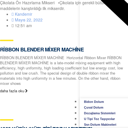
Çikolata Ön Hazırlama Mikseri •Çikolata için gerekli bütün ham
maddelerin karıştırıldığı ilk mikserdir.
Kandemir
Mayıs 22, 2022
12:51 am
RİBBON BLENDER MİXER MACHİNE
RİBBON BLENDER MİXER MACHİNE Horizontal Ribbon Mixer RİBBON
BLENDER MİXER MACHİNE is a late-model mixing equipment with high
efficiency, high uniformity, high loading coefficient but low energy cost, low
pollution and low crush. The special design of double ribbon mixer the
materials into high uniformity in a few minutes. On the other hand, ribbon
mixer shows
daha fazla oku
Bidon Dolum
Çuval Dolum
Dozajlama Sistemleri
U Tipi Toz Taşıyıcılar
Sıvı Dolum Makineleri