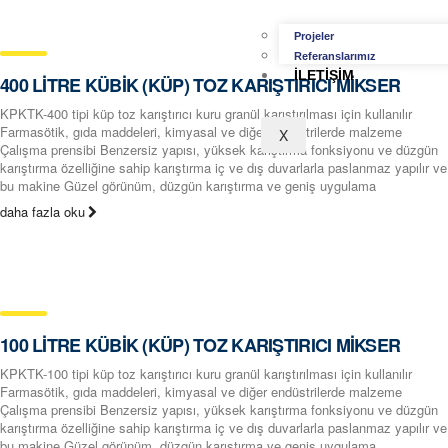
Projeler
Referanslarımız
İLETIŞIM
400 LİTRE KÜBİK (KÜP) TOZ KARIŞTIRICI MİKSER
KPKTK-400 tipi küp toz karıştırıcı kuru granül karıştırılması için kullanılır
Farmasötik, gıda maddeleri, kimyasal ve diğer endüstrilerde malzeme
X
Çalışma prensibi Benzersiz yapısı, yüksek karıştırma fonksiyonu ve düzgün
karıştırma özelliğine sahip karıştırma iç ve dış duvarlarla paslanmaz yapılır ve
bu makine Güzel görünüm, düzgün karıştırma ve geniş uygulama
daha fazla oku
100 LİTRE KÜBİK (KÜP) TOZ KARIŞTIRICI MİKSER
KPKTK-100 tipi küp toz karıştırıcı kuru granül karıştırılması için kullanılır
Farmasötik, gıda maddeleri, kimyasal ve diğer endüstrilerde malzeme
Çalışma prensibi Benzersiz yapısı, yüksek karıştırma fonksiyonu ve düzgün
karıştırma özelliğine sahip karıştırma iç ve dış duvarlarla paslanmaz yapılır ve
bu makine Güzel görünüm, düzgün karıştırma ve geniş uygulama