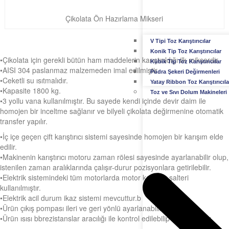
Çikolata Ön Hazırlama Mikseri
V Tipi Toz Karıştırıcılar
Konik Tip Toz Karıştırıcılar
•Çikolata için gerekli bütün ham maddelerin karıştırıldığı ilk mikserdir.
Kübik Tip Toz Karıştırıcılar
•AISI 304 paslanmaz malzemeden imal edilmiştir.
Pudra Şekeri Değirmenleri
•Ceketli su ısıtmalıdır.
Yatay Ribbon Toz Karıştırıcıla
•Kapasite 1800 kg.
Toz ve Sıvı Dolum Makineleri
•3 yollu vana kullanılmıştır. Bu sayede kendi içinde devir daim ile
homojen bir inceltme sağlanır ve bilyeli çikolata değirmenine otomatik
transfer yapılır.
•İç içe geçen çift karıştırıcı sistemi sayesinde homojen bir karışım elde
edilir.
•Makinenin karıştırıcı motoru zaman rölesi sayesinde ayarlanabilir olup,
istenilen zaman aralıklarında çalışır-durur pozisyonlara getirilebilir.
•Elektrik sistemindeki tüm motorlarda motor koruma şalteri
kullanılmıştır.
•Elektrik acil durum ikaz sistemi mevcuttur.b
•Ürün çıkış pompası ileri ve geri yönlü ayarlanabilir.
•Ürün ısısı bbrezistanslar aracılığı ile kontrol edilebilip ayarlanabilir.