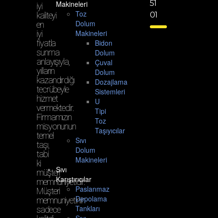
51
Makineleri
iyi
Toz
kaliteyi
01
Dolum
en
Makineleri
iyi
fiyatla
Bidon
sunma
Dolum
anlayışıyla,
Çuval
yılların
Dolum
kazandırdığı
Dozajlama
tecrübeyle
Sistemleri
hizmet
U
vermektedir.
Tipi
Firmamızın
Toz
misyonunun
Taşıyıcılar
temel
Sıvı
taşı,
Dolum
tabi
Makineleri
ki
Sıvı
müşteri
Karıştırıcılar
memnuniyetidir.
Paslanmaz
Müşteri
Depolama
memnuniyetinin
Tankları
sadece