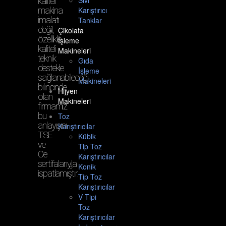
Sıvı
kaliteli
makina
Karıştırıcı
imalatı
Tanklar
değil,
Çikolata
özellikle
İşleme
kaliteli
Makineleri
teknik
Gıda
destekle
İşleme
sağlanabileceği
Makineleri
bilincinde
Hijyen
olan
Makineleri
firmamız
bu
Toz
anlayışını
Karıştırıcılar
TSE
Kübik
ve
Tip Toz
Ce
Karıştırıcılar
sertifalarıyla
Konik
ispatlamıştır.
Tip Toz
Karıştırıcılar
V Tipi
Toz
Karıştırıcılar