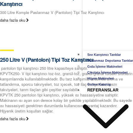
Karıştırıcı
300 Litre Komple Paslanmaz V (Pantolon) Tipi Toz Karıştırıcı
daha fazla oku
Sıvı Karıştırıcı Tanklar
250 Litre V (Pantolon) Tipi Toz Karıştırıcı
Paslanmaz Depolama Tanklar
Gıda İşleme Makineleri
pantolon tipi karıştırıcı 250 litre kapasiteye sahiptir.
KPVTK250- V tipi karıştırıcı toz-toz, granül-toz, granül-granül türdeki ürünlerin
Çikolata İşleme Makineleri
karışımlarında kullanılabilmektedir. Bu tarz karışımlar arasında aroma ve
Hijyen Makineleri
tatlandırma, sporcu takviyeleri, toz içecek, toz ilaç karışımları, besin
Online Katalog
takviyeleri, tarım ilaçları gibi çeşitler sayılabilir.
REFERANSLAR
KPVTK 250 pantolon tipi karıştırıcı, yüksek ısı hassasiyetine sahiptir.
Makinanın ısı ayarı son derece kolay bir şekilde yapılabilmektedir. Bu sayede
ısı hassasiyeti gerektiren durumlarda kullanıcısına avantaj kazandırır.
Hijyenik üretim koşulları sağlar.
daha fazla oku