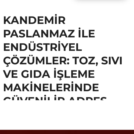
KANDEMIR
PASLANMAZ ILE
ENDÜSTRIYEL
ÇÖZÜMLER: TOZ, SIVI
VE GIDA İŞLEME
MAKINELERINDE
GÜVENILIR ADRES
Endüstriyel üretim dünyasında kalite, hijyen ve verimlilik her zaman
ön planda olmuştur.
, yıllardır geliştirdiği
Kandemir Paslanmaz