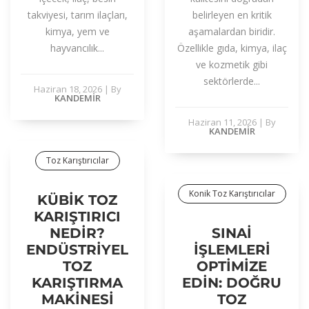
takviyesi, tarım ilaçları,
belirleyen en kritik
kimya, yem ve
aşamalardan biridir.
hayvancılık...
Özellikle gıda, kimya, ilaç
ve kozmetik gibi
sektörlerde...
Haziran 18, 2026
|
By
KANDEMIR
Haziran 11, 2026
|
By
KANDEMIR
Toz Karıştırıcılar
Konik Toz Karıştırıcılar
KÜBIK TOZ
KARIŞTIRICI
NEDIR?
SINAI
ENDÜSTRIYEL
İŞLEMLERI
TOZ
OPTIMIZE
KARIŞTIRMA
EDIN: DOĞRU
MAKINESI
TOZ