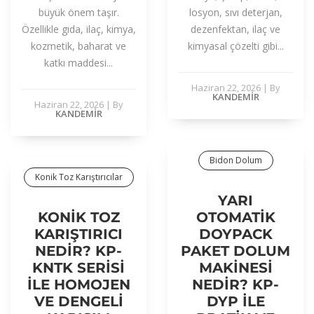
büyük önem taşır.
losyon, sıvı deterjan,
Özellikle gıda, ilaç, kimya,
dezenfektan, ilaç ve
kozmetik, baharat ve
kimyasal çözelti gibi...
katkı maddesi...
Haziran 22, 2026
|
By
KANDEMIR
Haziran 22, 2026
|
By
KANDEMIR
Bidon Dolum
Konik Toz Karıştırıcılar
YARI
KONIK TOZ
OTOMATIK
KARIŞTIRICI
DOYPACK
NEDIR? KP-
PAKET DOLUM
KNTK SERISI
MAKINESI
ILE HOMOJEN
NEDIR? KP-
VE DENGELI
DYP ILE