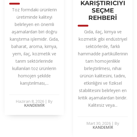
KARIŞTIRICIYI
Toz formdaki ürünlerin
SEÇME
üretiminde kaliteyi
REHBERI
belirleyen en önemli
aşamalardan biri doğru
Gıda, ilaç, kimya ve
karıştırma işlemidir. Gıda,
kozmetik gibi endüstriyel
baharat, aroma, kimya,
sektörlerde, farklı
yem, ilaç, kozmetik ve
hammadde partiküllerinin
tarım sektörlerinde
tam homojenlikle
kullanılan toz ürünlerin
birleştirilmesi, nihai
homojen şekilde
ürünün kalitesini, tadını,
karıştırılması,...
etkinliğini ve fiziksel
stabilitesini belirleyen en
kritik aşamalardan biridir.
Haziran 8, 2026
|
By
Kalitesiz veya...
KANDEMIR
Mart 30, 2026
|
By
KANDEMIR