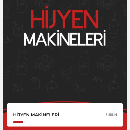
HIJYEN MAKINELERI
5
ÜRÜN