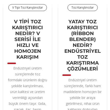
V Tipi Toz Karıştırıcılar
Toz Karıştırıcılar
V TIPI TOZ
YATAY TOZ
KARIŞTIRICI
KARIŞTIRICI
NEDIR? V
(RIBBON
SERISI ILE
BLENDER)
HIZLI VE
NEDIR?
HOMOJEN
ENDÜSTRIYEL
KARIŞIM
TOZ
KARIŞTIRMA
Endüstriyel üretim
ÇÖZÜMLERI
süreçlerinde toz
formdaki ürünlerin doğru
Endüstriyel üretim
şekilde karıştırılması,
süreçlerinde, farklı ham
ürün kalitesi ve üretim
maddelerin homojen bir
verimliliği açısından
şekilde bir araya
büyük önem taşır. Gıda,
getirilmesi, nihai ürün
içecek, ilaç, besin
kalitesini doğrudan