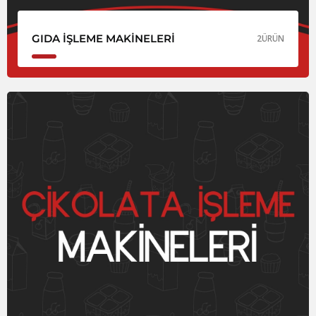
GIDA İŞLEME MAKINELERI
2
ÜRÜN