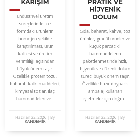
KARIŞIM
PRATIK VE
HIJYENIK
Endüstriyel üretim
DOLUM
süreçlerinde toz
formdaki ürünlerin
Gıda, baharat, kahve, toz
homojen şekilde
ürünler, granül ürünler ve
karıştırılması, ürün
küçük parçacıklı
kalitesi ve üretim
hammaddelerin
verimliliği açısından
paketlenmesinde hızlı,
büyük önem taşır.
hijyenik ve düzenli dolum
Özellikle protein tozu,
süreci büyük önem taşır.
baharat, katkı maddeleri,
Özellikle hazır doypack
kimyasal tozlar, ilaç
ambalaj kullanan
hammaddeleri ve...
işletmeler için doğru...
Haziran 22, 2026
|
By
Haziran 22, 2026
|
By
KANDEMIR
KANDEMIR