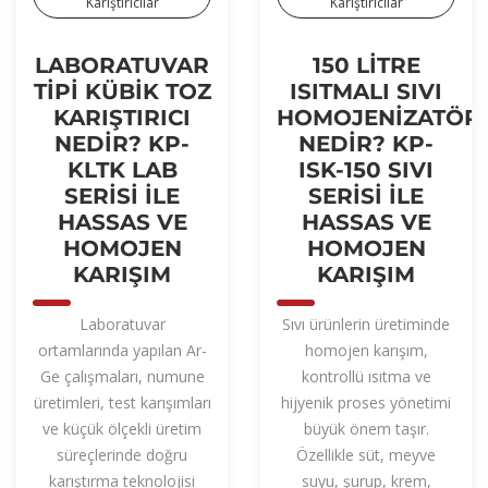
Karıştırıcılar
Karıştırıcılar
LABORATUVAR
150 LITRE
TIPI KÜBIK TOZ
ISITMALI SIVI
KARIŞTIRICI
HOMOJENIZATÖR
NEDIR? KP-
NEDIR? KP-
KLTK LAB
ISK-150 SIVI
SERISI ILE
SERISI ILE
HASSAS VE
HASSAS VE
HOMOJEN
HOMOJEN
KARIŞIM
KARIŞIM
Laboratuvar
Sıvı ürünlerin üretiminde
ortamlarında yapılan Ar-
homojen karışım,
Ge çalışmaları, numune
kontrollü ısıtma ve
üretimleri, test karışımları
hijyenik proses yönetimi
ve küçük ölçekli üretim
büyük önem taşır.
süreçlerinde doğru
Özellikle süt, meyve
karıştırma teknolojisi
suyu, şurup, krem,