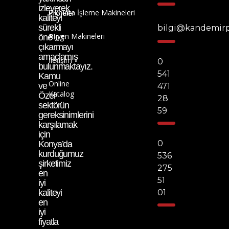
izleyerek
Çikolata İşleme Makineleri
Projeler
kaliteyi
sürekli
bilgi@kandemir
Hijyen Makineleri
Blog
öne
çıkarmayı
amaçlamış
İletişim
0
bulunmaktayız.
541
Kamu
Online
ve
471
Katalog
Özel
28
sektörün
59
gereksinimlerini
karşılamak
için
0
Konya’da
kurduğumuz
536
şirketimiz
275
en
51
iyi
kaliteyi
01
en
iyi
fiyatla