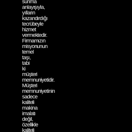
sunma
anlayışıyla,
yılların
kazandırdığı
tecrübeyle
hizmet
vermektedir.
Firmamızın
misyonunun
temel
taşı,
tabi
ki
müşteri
memnuniyetidir.
Müşteri
memnuniyetinin
sadece
kaliteli
makina
imalatı
değil,
özellikle
kaliteli