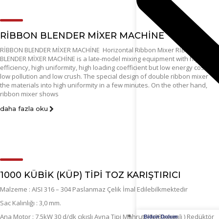
RİBBON BLENDER MİXER MACHİNE
RİBBON BLENDER MİXER MACHİNE Horizontal Ribbon Mixer RİBBON
BLENDER MİXER MACHİNE is a late-model mixing equipment with high
efficiency, high uniformity, high loading coefficient but low energy cost,
low pollution and low crush. The special design of double ribbon mixer
the materials into high uniformity in a few minutes. On the other hand,
ribbon mixer shows
daha fazla oku
1000 KÜBİK (KÜP) TİPİ TOZ KARIŞTIRICI
Malzeme : AISI 316 – 304 Paslanmaz Çelik İmal Edilebilkmektedir
Sac Kalınlığı : 3,0 mm.
Ana Motor : 7,5kW 30 d/dk çıkışlı Ayna Tipi Mahruti (%98 verimli ) Redüktör
Bidon Dolum