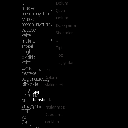
ki
Dolum
müşteri
Çuval
memnuniyetidir.
Dolum
Müşteri
memnuniyetinin
Dozajlama
sadece
Sistemleri
kaliteli
U
makina
imalatı
Tipi
değil,
Toz
özellikle
kaliteli
Taşıyıcılar
teknik
Sıvı
destekle
Dolum
sağlanabileceği
bilincinde
Makineleri
olan
Sıvı
firmamız
Karıştırıcılar
bu
anlayışını
Paslanmaz
TSE
Depolama
ve
Ce
Tankları
sertifalarıyla