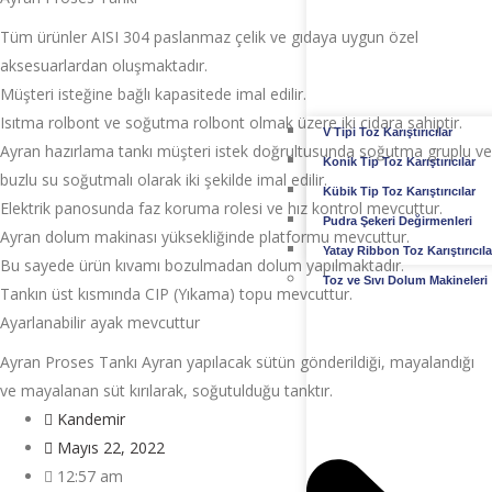
Tüm ürünler AISI 304 paslanmaz çelik ve gıdaya uygun özel
aksesuarlardan oluşmaktadır.
Müşteri isteğine bağlı kapasitede imal edilir.
Isıtma rolbont ve soğutma rolbont olmak üzere iki cidara sahiptir.
V Tipi Toz Karıştırıcılar
Ayran hazırlama tankı müşteri istek doğrultusunda soğutma gruplu ve
Konik Tip Toz Karıştırıcılar
buzlu su soğutmalı olarak iki şekilde imal edilir.
Kübik Tip Toz Karıştırıcılar
Elektrik panosunda faz koruma rolesi ve hız kontrol mevcuttur.
Pudra Şekeri Değirmenleri
Ayran dolum makinası yüksekliğinde platformu mevcuttur.
Yatay Ribbon Toz Karıştırıcıla
Bu sayede ürün kıvamı bozulmadan dolum yapılmaktadır.
Toz ve Sıvı Dolum Makineleri
Tankın üst kısmında CIP (Yıkama) topu mevcuttur.
Ayarlanabilir ayak mevcuttur
Ayran Proses Tankı Ayran yapılacak sütün gönderildiği, mayalandığı
ve mayalanan süt kırılarak, soğutulduğu tanktır.
Kandemir
Mayıs 22, 2022
12:57 am