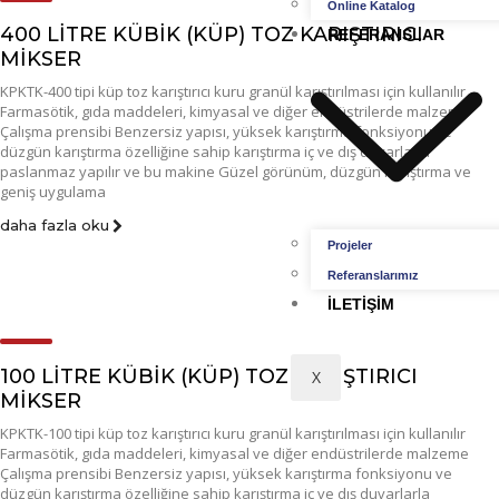
Online Katalog
400 LİTRE KÜBİK (KÜP) TOZ KARIŞTIRICI
REFERANSLAR
MİKSER
KPKTK-400 tipi küp toz karıştırıcı kuru granül karıştırılması için kullanılır
Farmasötik, gıda maddeleri, kimyasal ve diğer endüstrilerde malzeme
Çalışma prensibi Benzersiz yapısı, yüksek karıştırma fonksiyonu ve
düzgün karıştırma özelliğine sahip karıştırma iç ve dış duvarlarla
paslanmaz yapılır ve bu makine Güzel görünüm, düzgün karıştırma ve
geniş uygulama
daha fazla oku
Projeler
Referanslarımız
İLETIŞIM
100 LİTRE KÜBİK (KÜP) TOZ KARIŞTIRICI
X
MİKSER
KPKTK-100 tipi küp toz karıştırıcı kuru granül karıştırılması için kullanılır
Farmasötik, gıda maddeleri, kimyasal ve diğer endüstrilerde malzeme
Çalışma prensibi Benzersiz yapısı, yüksek karıştırma fonksiyonu ve
düzgün karıştırma özelliğine sahip karıştırma iç ve dış duvarlarla