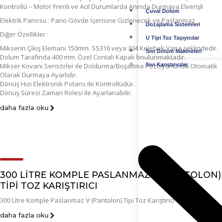
Kontrollü – Motor Frenli ve Acil Durumlarda Anında Durmaya Elverişli
Çuval Dolum
Elektrik Panosu : Pano Gövde İçerisine Gizlenecek ve Paslanmaz
Dozajlama Sistemleri
Diğer Özellikler :
U Tipi Toz Taşıyıcılar
Mikserin Çıkış Elemanı 150mm. SS316 veya 304 Kelebek Vana şeklindedir.
Sıvı Dolum Makineleri
Dolum Tarafında 400 mm. Özel Contalı Kapak bnulunmaktadır.
Sıvı Karıştırıcılar
Mikser Kovanı Sensörler ile Doldurma/Boşaltma Pozisyonunda Otomatik
Olarak Durmaya Ayarlıdır.
Dönüş Hızı Elektronik Potans ile Kontrollüdür.
Dönüş Süresi Zaman Rolesi ile Ayarlanabilir.
daha fazla oku
300 LITRE KOMPLE PASLANMAZ V (PANTOLON)
TIPI TOZ KARIŞTIRICI
300 Litre Komple Paslanmaz V (Pantolon) Tipi Toz Karıştırıcı
daha fazla oku