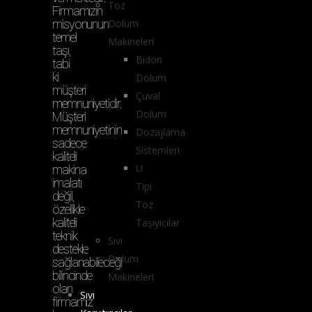
Toz
Firmamızın
misyonunun
Dolum
temel
Makineleri
taşı,
Bidon
tabi
ki
Dolum
müşteri
Çuval
memnuniyetidir.
Dolum
Müşteri
memnuniyetinin
Dozajlama
sadece
Sistemleri
kaliteli
U
makina
imalatı
Tipi
değil,
Toz
özellikle
kaliteli
Taşıyıcılar
teknik
Sıvı
destekle
Dolum
sağlanabileceği
bilincinde
Makineleri
olan
Sıvı
firmamız