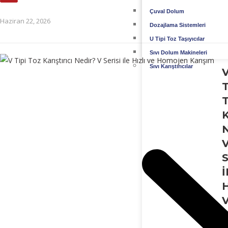
Çuval Dolum
Haziran 22, 2026
Dozajlama Sistemleri
U Tipi Toz Taşıyıcılar
Sıvı Dolum Makineleri
Sıvı Karıştırıcılar
T
K
S
I
H