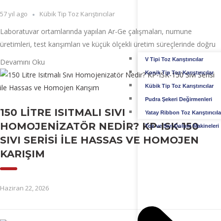
57 yıl ago
Kübik Tip Toz Karıştırıcılar
Laboratuvar ortamlarında yapılan Ar-Ge çalışmaları, numune
üretimleri, test karışımları ve küçük ölçekli üretim süreçlerinde doğru
V Tipi Toz Karıştırıcılar
Devamını Oku
Konik Tip Toz Karıştırıcılar
Kübik Tip Toz Karıştırıcılar
Pudra Şekeri Değirmenleri
150 LITRE ISITMALI SIVI
Yatay Ribbon Toz Karıştırıcıla
HOMOJENIZATÖR NEDIR? KP-ISK-150
Toz ve Sıvı Dolum Makineleri
SIVI SERISI ILE HASSAS VE HOMOJEN
KARIŞIM
Haziran 22, 2026