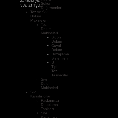
Şekeri
ispatlamıştır.
Değirmenleri
Toz ve Sıvı
Dolum
Makineleri
Toz
Dolum
Makineleri
Bidon
Dolum
Çuval
Dolum
Dozajlama
Sistemleri
U
Tipi
Toz
Taşıyıcılar
Sıvı
Dolum
Makineleri
Sıvı
Karıştırıcılar
Paslanmaz
Depolama
Tankları
Sıvı
Karıştırıcı