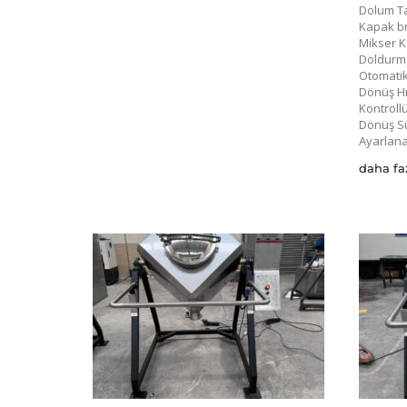
Dolum Ta
Kapak b
Mikser K
Doldurm
Otomatik
Dönüş Hız
Kontroll
Dönüş Sü
Ayarlanab
daha fa