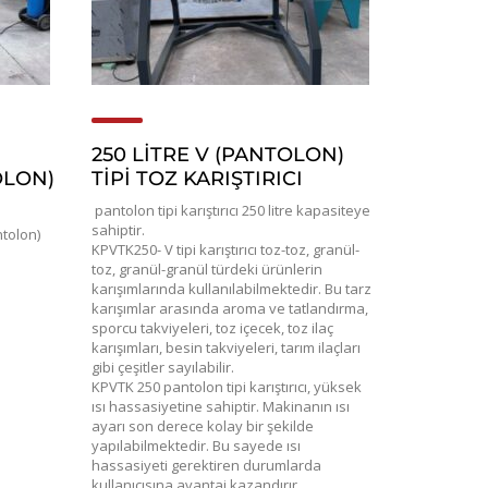
250 LITRE V (PANTOLON)
OLON)
TIPI TOZ KARIŞTIRICI
pantolon tipi karıştırıcı 250 litre kapasiteye
sahiptir.
tolon)
KPVTK250- V tipi karıştırıcı toz-toz, granül-
toz, granül-granül türdeki ürünlerin
karışımlarında kullanılabilmektedir. Bu tarz
karışımlar arasında aroma ve tatlandırma,
sporcu takviyeleri, toz içecek, toz ilaç
karışımları, besin takviyeleri, tarım ilaçları
gibi çeşitler sayılabilir.
KPVTK 250 pantolon tipi karıştırıcı, yüksek
ısı hassasiyetine sahiptir. Makinanın ısı
ayarı son derece kolay bir şekilde
yapılabilmektedir. Bu sayede ısı
hassasiyeti gerektiren durumlarda
kullanıcısına avantaj kazandırır.