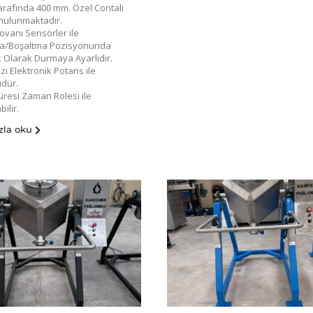
rafında 400 mm. Özel Contalı
nulunmaktadır.
ovanı Sensörler ile
a/Boşaltma Pozisyonunda
 Olarak Durmaya Ayarlıdır.
ı Elektronik Potans ile
üdür.
resi Zaman Rolesi ile
ilir.
zla oku