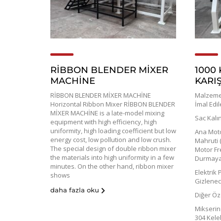
RİBBON BLENDER MİXER
1000 
MACHİNE
KARIŞ
RİBBON BLENDER MİXER MACHİNE
Malzeme 
Horizontal Ribbon Mixer RİBBON BLENDER
İmal Edi
MİXER MACHİNE is a late-model mixing
Sac Kalın
equipment with high efficiency, high
uniformity, high loading coefficient but low
Ana Motor
energy cost, low pollution and low crush.
Mahruti (
The special design of double ribbon mixer
Motor Fr
the materials into high uniformity in a few
Durmaya 
minutes. On the other hand, ribbon mixer
Elektrik
shows
Gizlene
daha fazla oku
Diğer Öze
Mikserin
304 Kele