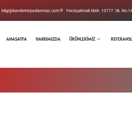
bilgi@kandemirpaslanmaz.com
Fevziçakmak Mah. 10777. Sk. No:1
ANASAYFA
HAKKIMIZDA
ÜRÜNLERIMIZ
REFERANS