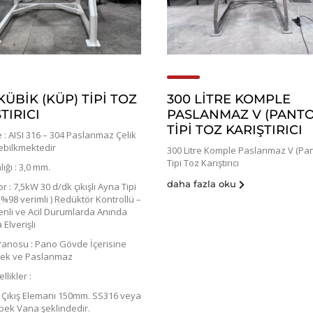
KÜBİK (KÜP) TİPİ TOZ
300 LITRE KOMPLE
TIRICI
PASLANMAZ V (PANT
TIPI TOZ KARIŞTIRICI
: AISI 316 – 304 Paslanmaz Çelik
lebilkmektedir
300 Litre Komple Paslanmaz V (Pan
Tipi Toz Karıştırıcı
lığı : 3,0 mm.
daha fazla oku
 : 7,5kW 30 d/dk çıkışlı Ayna Tipi
%98 verimli ) Redüktör Kontrollü –
enli ve Acil Durumlarda Anında
Elverişli
 Panosu : Pano Gövde İçerisine
cek ve Paslanmaz
llikler :
 Çıkış Elemanı 150mm. SS316 veya
bek Vana şeklindedir.