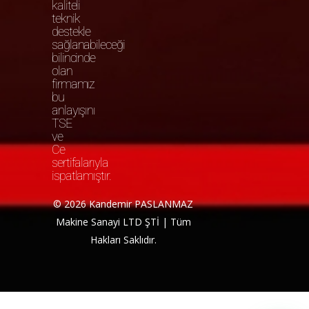
kaliteli
teknik
destekle
sağlanabileceği
bilincinde
olan
firmamız
bu
anlayışını
TSE
ve
Ce
sertifalarıyla
ispatlamıştır.
© 2026 Kandemir PASLANMAZ
Makine Sanayi LTD ŞTİ | Tüm
Hakları Saklıdır.