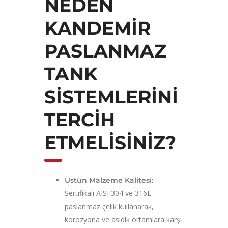
NEDEN
KANDEMIR
PASLANMAZ
TANK
SISTEMLERINI
TERCIH
ETMELISINIZ?
Üstün Malzeme Kalitesi:
Sertifikalı AISI 304 ve 316L
paslanmaz çelik kullanarak,
korozyona ve asidik ortamlara karşı