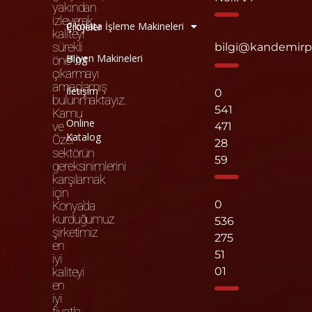
yakından
izleyerek
Çikolata İşleme Makineleri
Projeler
kaliteyi
sürekli
bilgi@kandemir
Hijyen Makineleri
Blog
öne
çıkarmayı
amaçlamış
İletişim
0
bulunmaktayız.
541
Kamu
Online
ve
471
Katalog
Özel
28
sektörün
59
gereksinimlerini
karşılamak
için
0
Konya’da
kurduğumuz
536
şirketimiz
275
en
51
iyi
kaliteyi
01
en
iyi
fiyatla