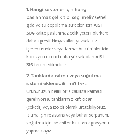
1. Hangi sektörler için hangi
Genel
paslanmaz çelik tipi seçilmeli?
gıda ve su depolama süreçleri için
AISI
kalite paslanmaz çelik yeterli olurken;
304
daha agresif kimyasallar, yüksek tuz
içeren ürünler veya farmasötik ürünler için
korozyon direnci daha yüksek olan
AISI
tercih edilmelidir.
316
2. Tanklarda ısıtma veya soğutma
Evet.
sistemi eklenebilir mi?
Ürününüzün belirli bir sıcaklıkta kalması
gerekiyorsa, tanklarımızı çift cidarlı
(ceketli) veya izoleli olarak üretebiliyoruz.
Isıtma için rezistans veya buhar serpantini,
soğutma için ise chiller hattı entegrasyonu
yapmaktayız.