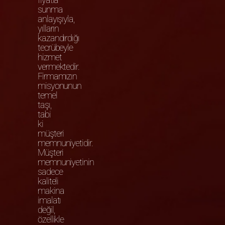
sunma
anlayışıyla,
yılların
kazandırdığı
tecrübeyle
hizmet
vermektedir.
Firmamızın
misyonunun
temel
taşı,
tabi
ki
müşteri
memnuniyetidir.
Müşteri
memnuniyetinin
sadece
kaliteli
makina
imalatı
değil,
özellikle