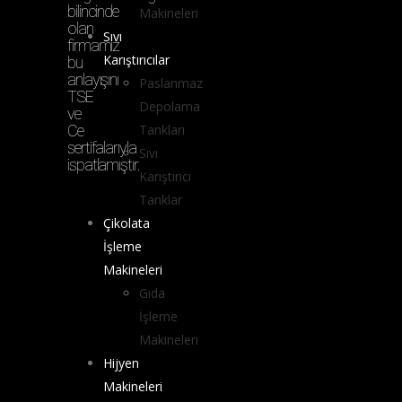
bilincinde
Makineleri
olan
Sıvı
firmamız
Karıştırıcılar
bu
anlayışını
Paslanmaz
TSE
Depolama
ve
Ce
Tankları
sertifalarıyla
Sıvı
ispatlamıştır.
Karıştırıcı
Tanklar
Çikolata
İşleme
Makineleri
Gıda
İşleme
Makineleri
Hijyen
Makineleri