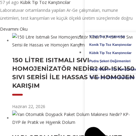
57 yıl ago
Kübik Tip Toz Karıştırıcılar
Laboratuvar ortamlarında yapılan Ar-Ge çalışmaları, numune
üretimleri, test karışımları ve küçük ölçekli üretim süreçlerinde doğru
Devamını Oku
V Tipi Toz Karıştırıcılar
Konik Tip Toz Karıştırıcılar
Kübik Tip Toz Karıştırıcılar
150 LITRE ISITMALI SIVI
Pudra Şekeri Değirmenleri
HOMOJENIZATÖR NEDIR? KP-ISK-150
Yatay Ribbon Toz Karıştırıcıla
SIVI SERISI ILE HASSAS VE HOMOJEN
Toz ve Sıvı Dolum Makineleri
KARIŞIM
Haziran 22, 2026