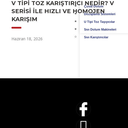
V TIPI TOZ KARIŞTIRICI NEDIR? V
Çuval Dolum
SERISI ILE HIZLI VE HOMOJEN
Dozajlama Sistemleri
KARIŞIM
U Tipi Toz Taşıyıcılar
Sıvı Dolum Makineleri
Sıvı Karıştırıcılar
Haziran 18, 2026