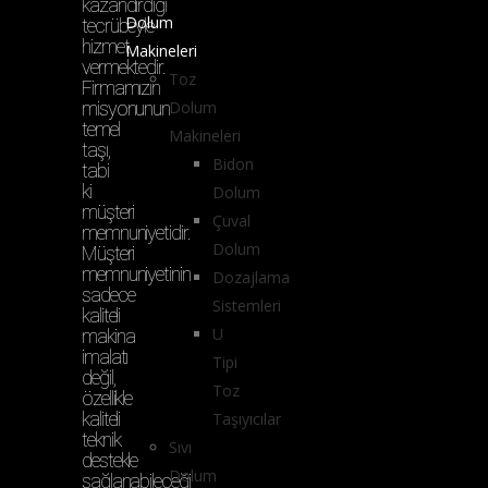
kazandırdığı
Dolum
tecrübeyle
hizmet
Makineleri
vermektedir.
Toz
Firmamızın
misyonunun
Dolum
temel
Makineleri
taşı,
Bidon
tabi
ki
Dolum
müşteri
Çuval
memnuniyetidir.
Dolum
Müşteri
memnuniyetinin
Dozajlama
sadece
Sistemleri
kaliteli
U
makina
imalatı
Tipi
değil,
Toz
özellikle
kaliteli
Taşıyıcılar
teknik
Sıvı
destekle
Dolum
sağlanabileceği