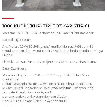
1000 KÜBİK (KÜP) TİPİ TOZ KARIŞTIRICI
Malzeme : AISI 316 – 304 Paslanmaz Çelik İmal Edilebilkmektedir
Sac Kalınlığı : 3,0 mm.
Ana Motor : 7,5kW 30 d/dk çıkışlı Ayna Tipi Mahruti (%98 verimli )
Redüktör Kontrollü – Motor Frenli ve Acil Durumlarda Anında Durmaya
Elverişli
Elektrik Panosu : Pano Gövde İçerisine Gizlenecek ve Paslanmaz
Diğer Özellikler :
Mikserin Çıkış Elemanı 150mm. SS316 veya 304 Kelebek Vana
şeklindedir.
Dolum Tarafında 400 mm. Özel Contalı Kapak bnulunmaktadır.
Mikser Kovanı Sensörler ile Doldurma/Boşaltma Pozisyonunda
Otomatik Olarak Durmaya Ayarlıdır.
Dönüş Hızı Elektronik Potans ile Kontrollüdür.
Dönüş Süresi Zaman Rolesi ile Ayarlanabilir.