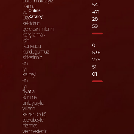
bulunmaktayız.
541
Kamu
Online
ve
471
Katalog
Özel
28
sektörün
59
gereksinimlerini
karşılamak
için
0
Konya’da
kurduğumuz
536
şirketimiz
275
en
51
iyi
kaliteyi
01
en
iyi
fiyatla
sunma
anlayışıyla,
yılların
kazandırdığı
tecrübeyle
hizmet
vermektedir.