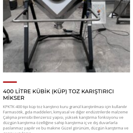
400 LİTRE KÜBİK (KÜP) TOZ KARIŞTIRICI
MİKSER
KPKTK-400 tipi küp toz karıştırıcı kuru granül karıştırılması için kullanılır
Farmasötik, gıda maddeleri, kimyasal ve diğer endüstrilerde malzeme
Çalışma prensibi Benzersiz yapısı, yüksek karıştırma fonksiyonu ve
düzgün karıştırma özelliğine sahip karıştırma iç ve dış duvarlarla
paslanmaz yapılır ve bu makine Güzel görünüm, düzgün karıştırma ve