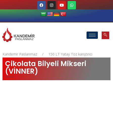
Kandemir Paslanmaz
150 LT Yatay Toz karıştırıcı
Çikolata Bilyeli Mikseri
(VİNNER)