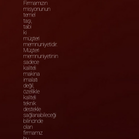
Firmamızın
misyonunun
temel
taşı,
tabi
ki
müşteri
memnuniyetidir.
Müşteri
memnuniyetinin
sadece
kaliteli
makina
imalatı
değil,
özellikle
kaliteli
teknik
destekle
sağlanabileceği
bilincinde
olan
firmamız
bu