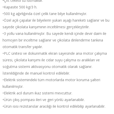
•Çift ceketli su ısıtmalıdır.
•Kapasite 500 kg/3 h.
•500 kg ağırlığında özel çelik tane bilye kullanılmıştır.
•Özel açılı çapalar ile bilyelerin yukarı aşağı hareketi sağlanır ve bu
sayede çikolata karışımının inceltilmesi gerçekleştirilir.
•3 yollu vana kullanılmıştır. Bu sayede kendi içinde devir daim ile
homojen bir inceltme sağlanır ve çikolata dinlendirme tankına
otomatik transfer yapılır.
•PLC ünitesi ve dokunmatik ekran sayesinde ana motor çalışma
süresi, çikolata karışımı ile cidar suyu çalışma ısı aralıkları ve
soğutma sistemi aktivasyonu otomatik olarak sağlanır.
İstenildiğinde de manuel kontrol edilebilir.
•Elektrik sistemindeki tüm motorlarda motor koruma şalteri
kullanılmıştır.
•Elektrik acil durum ikaz sistemi mevcuttur.
•Ürün çıkış pompası ileri ve geri yönlü ayarlanabilir.
•Ürün ısısı rezistanslar aracılığı ile kontrol edilebilip ayarlanabilir.