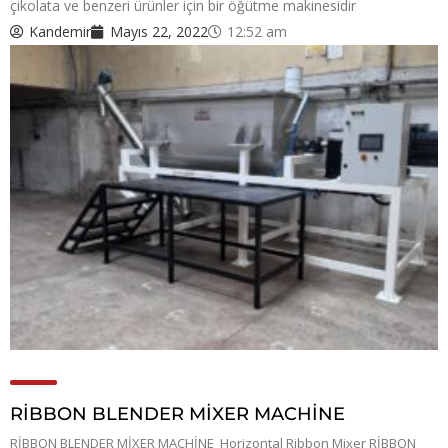
çikolata ve benzeri ürünler için bir öğütme makinesidir
Kandemir
Mayıs 22, 2022
12:52 am
RİBBON BLENDER MİXER MACHİNE
RİBBON BLENDER MİXER MACHİNE Horizontal Ribbon Mixer RİBBON