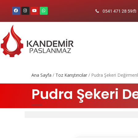
0541 471 28 59
Ana Sayfa
/
Toz Karıştırıcılar
/ Pudra Şekeri Değirmenl
Pudra Şekeri D