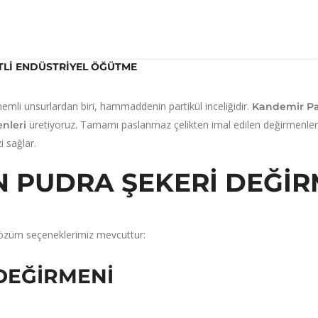
TLI ENDÜSTRIYEL ÖĞÜTME
nemli unsurlardan biri,
hammaddenin partikül inceliğidir.
Kandemir P
üretiyoruz.
Tamamı paslanmaz çelikten imal edilen değirmenler
nleri
 sağlar.
N PUDRA ŞEKERI DEĞIR
 çözüm seçeneklerimiz mevcuttur:
 DEĞIRMENI