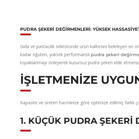
PUDRA ŞEKERI DEĞIRMENLERI: YÜKSEK HASSASIYE
Gıda ve pastacılık sektöründe ürün kalitesini belirleyen en ö
kadar öğüten,
yüksek performanslı
pudra şekeri değirme
topaklanmayı önleyerek kusursuz pudra şekeri elde etmenizi
İŞLETMENIZE UYGU
Kapasite ve üretim hacminize göre optimize edilmiş farklı
1. KÜÇÜK PUDRA ŞEKERI