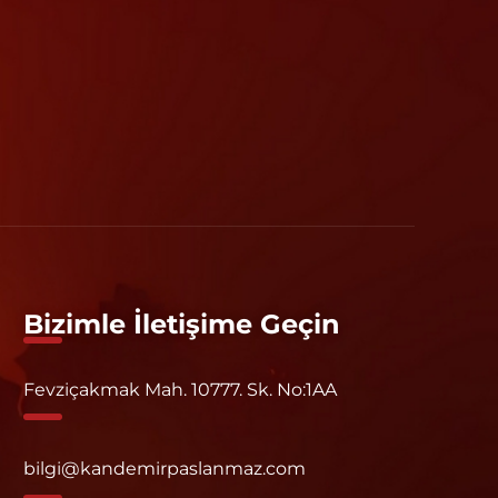
Bizimle İletişime Geçin
Fevziçakmak Mah. 10777. Sk. No:1AA
bilgi@kandemirpaslanmaz.com