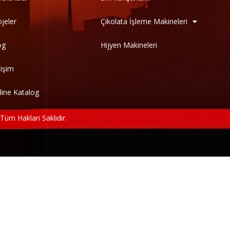
ojeler
Çikolata İşleme Makineleri
og
Hijyen Makineleri
tişim
line Katalog
m Hakları Saklıdır.