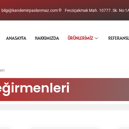
bilgi@kandemirpaslanmaz.com
Fevziçakmak Mah. 10777. Sk. No:1
ANASAYFA
HAKKIMIZDA
ÜRÜNLERIMIZ
REFERANS
eri
eğirmenleri