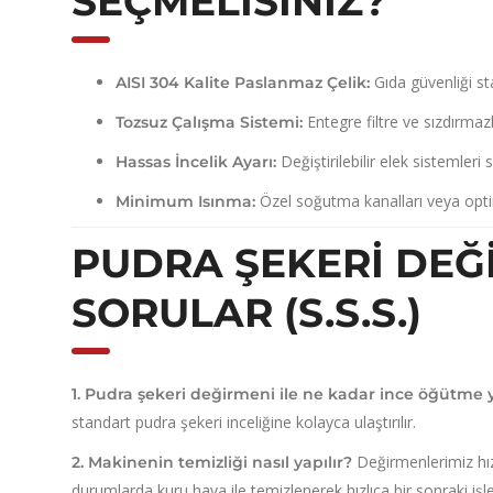
SEÇMELISINIZ?
Gıda güvenliği s
AISI 304 Kalite Paslanmaz Çelik:
Entegre filtre ve sızdırmazl
Tozsuz Çalışma Sistemi:
Değiştirilebilir elek sistemleri
Hassas İncelik Ayarı:
Özel soğutma kanalları veya opti
Minimum Isınma:
PUDRA ŞEKERI DEĞ
SORULAR (S.S.S.)
1. Pudra şekeri değirmeni ile ne kadar ince öğütme y
standart pudra şekeri inceliğine kolayca ulaştırılır.
Değirmenlerimiz hız
2. Makinenin temizliği nasıl yapılır?
durumlarda kuru hava ile temizlenerek hızlıca bir sonraki işlem