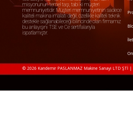
misyonunun temel taşı, tabi ki müşteri
memnuniyetidir. Müşteri memnuniyetinin sadece
Pr
kaliteli makina imalatı değil, özellikle kaliteli teknik
destekle sağlanabileceği bilincinde olan firmamız
Bl
bu anlayışını TSE ve Ce sertifalarıyla
ispatlamıştır.
İle
On
© 2026 Kandemir PASLANMAZ Makine Sanayi LTD ŞTİ | Tü