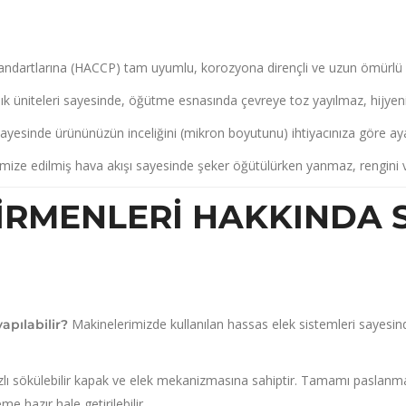
tandartlarına (HACCP) tam uyumlu,
korozyona dirençli ve uzun ömürlü 
ık üniteleri sayesinde,
öğütme esnasında çevreye toz yayılmaz,
hijyen
 sayesinde ürününüzün inceliğini (mikron boyutunu) ihtiyacınıza göre ayar
mize edilmiş hava akışı sayesinde şeker öğütülürken yanmaz,
rengini 
IRMENLERI HAKKINDA 
Makinelerimizde kullanılan hassas elek sistemleri sayesin
apılabilir?
lı sökülebilir kapak ve elek mekanizmasına sahiptir.
Tamamı paslanmaz ç
e hazır hale getirilebilir.