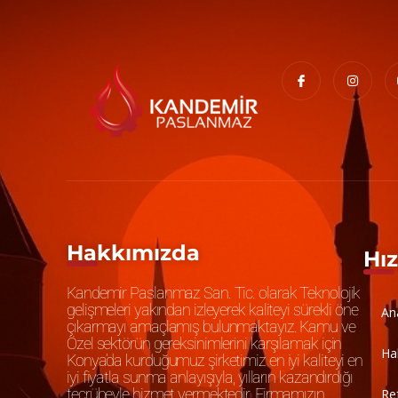
Hakkımızda
Hız
Kandemir Paslanmaz San. Tic. olarak Teknolojik
gelişmeleri yakından izleyerek kaliteyi sürekli öne
An
çıkarmayı amaçlamış bulunmaktayız. Kamu ve
Özel sektörün gereksinimlerini karşılamak için
Ha
Konya’da kurduğumuz şirketimiz en iyi kaliteyi en
iyi fiyatla sunma anlayışıyla, yılların kazandırdığı
tecrübeyle hizmet vermektedir. Firmamızın
Re