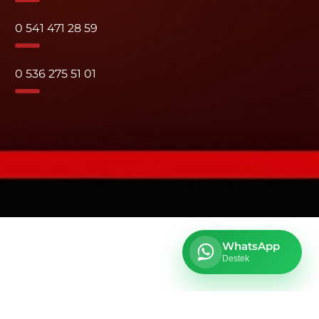
0 541 471 28 59
0 536 275 51 01
WhatsApp
Destek