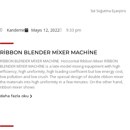
Süt Soğutma Eşanjörü
Kandemir
Mayıs 12, 2022
9:33 pm
RİBBON BLENDER MİXER MACHİNE
RİBBON BLENDER MİXER MACHİNE Horizontal Ribbon Mixer RİBBON
BLENDER MİXER MACHİNE is a late-model mixing equipment with high
efficiency, high uniformity, high loading coefficient but low energy cost,
low pollution and low crush. The special design of double ribbon mixer
the materials into high uniformity in a few minutes. On the other hand,
ribbon mixer shows
daha fazla oku