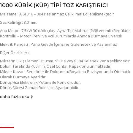
1000 KÜBİK (KÜP) TİPİ TOZ KARIŞTIRICI
Malzeme : AISI 316 – 304 Paslanmaz Çelik İmal Edilebilkmektedir
Sac Kalınlığı : 3,0 mm.
Ana Motor : 7,5kW 30 d/dk çıkışlı Ayna Tipi Mahruti (%98 verimli ) Redüktör
Kontrollü – Motor Frenli ve Acil Durumlarda Anında Durmaya Elverişli
Elektrik Panosu : Pano Gövde İçerisine Gizlenecek ve Paslanmaz
Diğer Özellikler :
Mikserin Çıkış Elemanı 150mm. SS316 veya 304 Kelebek Vana şeklindedir.
Dolum Tarafında 400 mm. Özel Contalı Kapak bnulunmaktadır.
Mikser Kovanı Sensörler ile Doldurma/Boşaltma Pozisyonunda Otomatik
Olarak Durmaya Ayarlıdır.
Dönüş Hızı Elektronik Potans ile Kontrollüdür.
Dönüş Süresi Zaman Rolesi ile Ayarlanabilir.
daha fazla oku