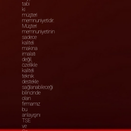
tabi
ki
müşteri
memnuniyetidir.
Müşteri
memnuniyetinin
sadece
kaliteli
makina
imalatı
değil,
özellikle
kaliteli
teknik
destekle
sağlanabileceği
bilincinde
olan
firmamız
bu
anlayışını
TSE
ve