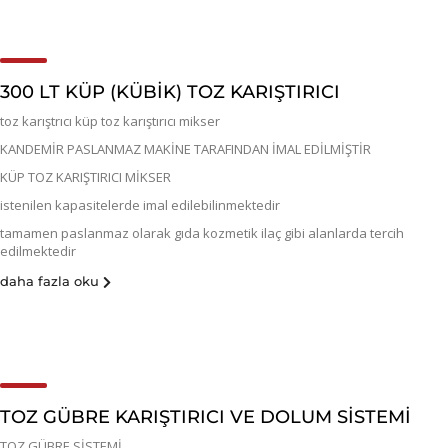
300 LT KÜP (KÜBIK) TOZ KARIŞTIRICI
toz karıştrıcı küp toz karıştırıcı mikser
KANDEMİR PASLANMAZ MAKİNE TARAFINDAN İMAL EDİLMİŞTİR
KÜP TOZ KARIŞTIRICI MİKSER
istenilen kapasitelerde imal edilebilinmektedir
tamamen paslanmaz olarak gıda kozmetik ilaç gibi alanlarda tercih
edilmektedir
daha fazla oku
TOZ GÜBRE KARIŞTIRICI VE DOLUM SİSTEMİ
TOZ GÜBRE SİSTEMİ