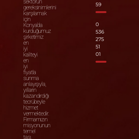
sektörün
59
gereksinimlerini
karşılamak
için
0
Konya’da
kurduğumuz
536
şirketimiz
275
en
51
iyi
kaliteyi
01
en
iyi
fiyatla
sunma
anlayışıyla,
yılların
kazandırdığı
tecrübeyle
hizmet
vermektedir.
Firmamızın
misyonunun
temel
taşı,