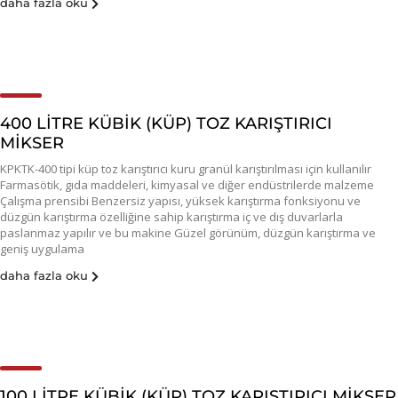
daha fazla oku
400 LİTRE KÜBİK (KÜP) TOZ KARIŞTIRICI
MİKSER
KPKTK-400 tipi küp toz karıştırıcı kuru granül karıştırılması için kullanılır
Farmasötik, gıda maddeleri, kimyasal ve diğer endüstrilerde malzeme
Çalışma prensibi Benzersiz yapısı, yüksek karıştırma fonksiyonu ve
düzgün karıştırma özelliğine sahip karıştırma iç ve dış duvarlarla
paslanmaz yapılır ve bu makine Güzel görünüm, düzgün karıştırma ve
geniş uygulama
daha fazla oku
100 LİTRE KÜBİK (KÜP) TOZ KARIŞTIRICI MİKSER