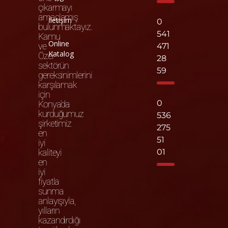
çıkarmayı
amaçlamış
İletişim
0
bulunmaktayız.
541
Kamu
Online
ve
471
Katalog
Özel
28
sektörün
59
gereksinimlerini
karşılamak
için
0
Konya’da
kurduğumuz
536
şirketimiz
275
en
51
iyi
kaliteyi
01
en
iyi
fiyatla
sunma
anlayışıyla,
yılların
kazandırdığı