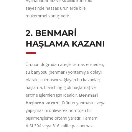
Ayarlanabilir hız ve sıcaklık kontrolü
sayesinde hassas ürünlerde bile
mükemmel sonuç verir.
2. BENMARI
HAŞLAMA KAZANI
Ürünün doğrudan ateşle temas etmeden,
su banyosu (benmari) yöntemiyle dolaylı
olarak ısıtılmasını sağlayan bu kazanlar;
haşlama, blanching (şok haşlama) ve
eritme işlemleri için idealdir.
Benmari
, ürünün yanmasını veya
haşlama kazanı
yapışmasını önleyerek homojen bir
pişirme/işleme ortamı yaratır. Tamamı
AISI 304 veya 316 kalite paslanmaz