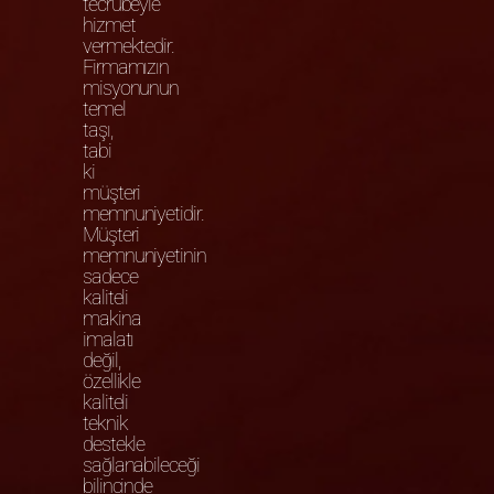
tecrübeyle
hizmet
vermektedir.
Firmamızın
misyonunun
temel
taşı,
tabi
ki
müşteri
memnuniyetidir.
Müşteri
memnuniyetinin
sadece
kaliteli
makina
imalatı
değil,
özellikle
kaliteli
teknik
destekle
sağlanabileceği
bilincinde