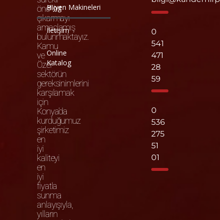
Hijyen Makineleri
Blog
öne
çıkarmayı
amaçlamış
İletişim
0
bulunmaktayız.
541
Kamu
Online
ve
471
Katalog
Özel
28
sektörün
59
gereksinimlerini
karşılamak
için
0
Konya’da
kurduğumuz
536
şirketimiz
275
en
51
iyi
kaliteyi
01
en
iyi
fiyatla
sunma
anlayışıyla,
yılların