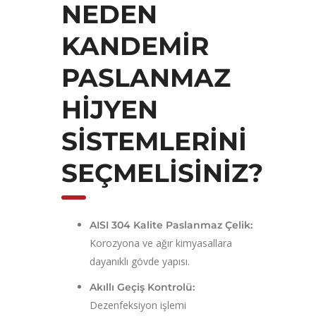
NEDEN
KANDEMIR
PASLANMAZ
HIJYEN
SISTEMLERINI
SEÇMELISINIZ?
AISI 304 Kalite Paslanmaz Çelik:
Korozyona ve ağır kimyasallara
dayanıklı gövde yapısı.
Akıllı Geçiş Kontrolü:
Dezenfeksiyon işlemi