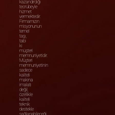
kazandırdığı
tecrübeyle
hizmet
vermektedir.
Firmamızın
misyonunun
temel
taşı,
tabi
ki
müşteri
memnuniyetidir.
Müşteri
memnuniyetinin
sadece
kaliteli
makina
imalatı
değil,
özellikle
kaliteli
teknik
destekle
sağlanabileceği