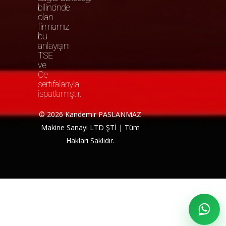
bilincinde
olan
firmamız
bu
anlayışını
TSE
ve
Ce
sertifalarıyla
ispatlamıştır.
© 2026 Kandemir PASLANMAZ
Makine Sanayi LTD ŞTİ | Tüm
Hakları Saklıdır.