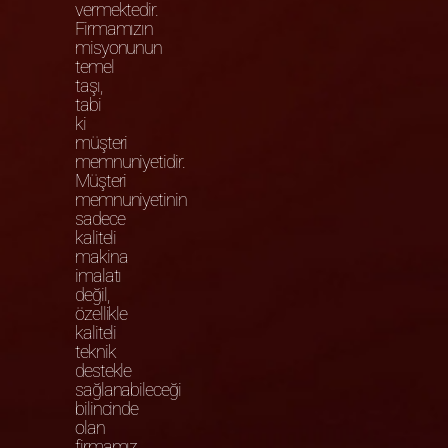
vermektedir.
Firmamızın
misyonunun
temel
taşı,
tabi
ki
müşteri
memnuniyetidir.
Müşteri
memnuniyetinin
sadece
kaliteli
makina
imalatı
değil,
özellikle
kaliteli
teknik
destekle
sağlanabileceği
bilincinde
olan
firmamız