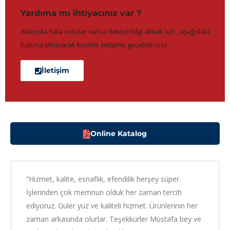
Yardıma mı ihtiyacınız var ?
Aklınzda hala sorular varsa detaylı bilgi almak için , aşağıdaki
butona tıklayarak bizimle iletişime geçebilirsiniz
İletişim
Online Katalog
“Hizmet, kalite, esnaflık, efendilik herşey süper.
İşlerinden çok memnun olduk her zaman tercih
ediyoruz. Güler yüz ve kaliteli hizmet. Ürünlerinin her
zaman arkasında olurlar. Teşekkürler Mustafa bey ve