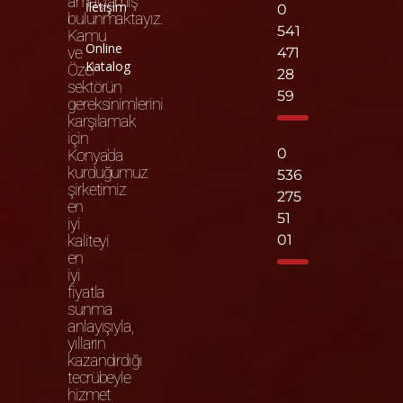
amaçlamış
İletişim
0
bulunmaktayız.
541
Kamu
Online
ve
471
Katalog
Özel
28
sektörün
59
gereksinimlerini
karşılamak
için
0
Konya’da
kurduğumuz
536
şirketimiz
275
en
51
iyi
kaliteyi
01
en
iyi
fiyatla
sunma
anlayışıyla,
yılların
kazandırdığı
tecrübeyle
hizmet