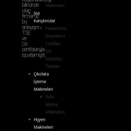
bilincinde
Makineleri
olan
Sıvı
firmamız
Karıştırıcılar
bu
anlayışını
Paslanmaz
TSE
Depolama
ve
Ce
Tankları
sertifalarıyla
Sıvı
ispatlamıştır.
Karıştırıcı
Tanklar
Çikolata
İşleme
Makineleri
Gıda
İşleme
Makineleri
Hijyen
Makineleri