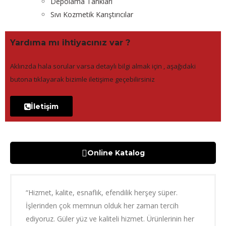
Depolama Tankları
Sıvı Kozmetik Karıştırıcılar
Yardıma mı ihtiyacınız var ?
Aklınzda hala sorular varsa detaylı bilgi almak için , aşağıdaki
butona tıklayarak bizimle iletişime geçebilirsiniz
İletişim
Online Katalog
“Hizmet, kalite, esnaflık, efendilik herşey süper.
İşlerinden çok memnun olduk her zaman tercih
ediyoruz. Güler yüz ve kaliteli hizmet. Ürünlerinin her