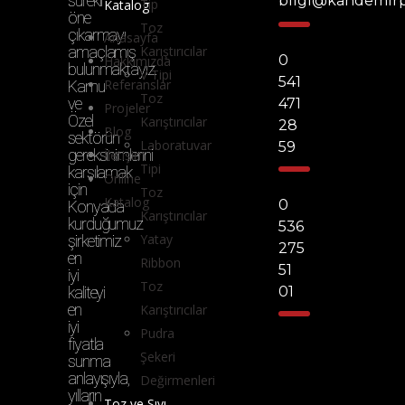
sürekli
bilgi@kandemir
Tip
Katalog
öne
Toz
çıkarmayı
Anasayfa
amaçlamış
Karıştırıcılar
0
Hakkımızda
bulunmaktayız.
V Tipi
541
Referanslar
Kamu
Toz
ve
471
Projeler
Özel
Karıştırıcılar
28
Blog
sektörün
Laboratuvar
59
gereksinimlerini
İletişim
Tipi
karşılamak
Online
için
Toz
Katalog
0
Konya’da
Karıştırıcılar
kurduğumuz
536
Yatay
şirketimiz
275
en
Ribbon
51
iyi
Toz
kaliteyi
01
en
Karıştırıcılar
iyi
Pudra
fiyatla
Şekeri
sunma
anlayışıyla,
Değirmenleri
yılların
Toz ve Sıvı