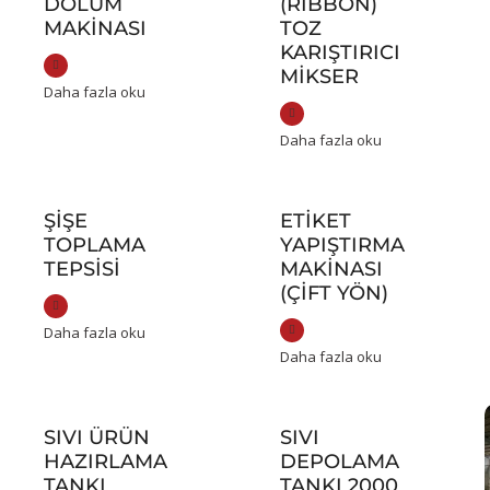
DOLUM
(RIBBON)
MAKINASI
TOZ
KARIŞTIRICI
MIKSER
Daha fazla oku
Daha fazla oku
ŞIŞE
ETIKET
TOPLAMA
YAPIŞTIRMA
TEPSISI
MAKINASI
(ÇIFT YÖN)
Daha fazla oku
Daha fazla oku
SIVI ÜRÜN
SIVI
HAZIRLAMA
DEPOLAMA
TANKI
TANKI 2000