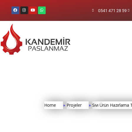
0541 471 28 59
Home
»
Projeler
»
Sıvı Ürün Hazırlama T