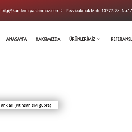
bilgi@kandemirpaslanmaz.com
Fevziçakmak Mah. 10777. Sk. No:1
ANASAYFA
HAKKIMIZDA
ÜRÜNLERIMIZ
REFERANS
ankları (Kitinsan sıvı gübre)