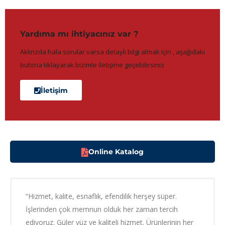
Yardıma mı ihtiyacınız var ?
Aklınzda hala sorular varsa detaylı bilgi almak için , aşağıdaki
butona tıklayarak bizimle iletişime geçebilirsiniz
İletişim
Online Katalog
“Hizmet, kalite, esnaflık, efendilik herşey süper.
İşlerinden çok memnun olduk her zaman tercih
ediyoruz. Güler yüz ve kaliteli hizmet. Ürünlerinin her