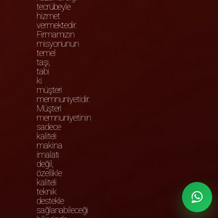
tecrübeyle
hizmet
vermektedir.
Firmamızın
misyonunun
temel
taşı,
tabi
ki
müşteri
memnuniyetidir.
Müşteri
memnuniyetinin
sadece
kaliteli
makina
imalatı
değil,
özellikle
kaliteli
teknik
destekle
sağlanabileceği