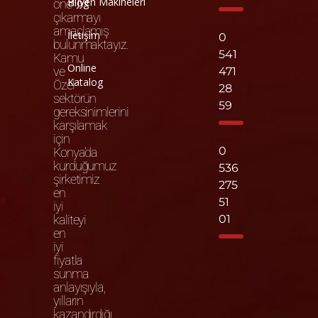
Hijyen Makineleri
Blog
öne
çıkarmayı
amaçlamış
İletişim
0
bulunmaktayız.
541
Kamu
Online
ve
471
Katalog
Özel
28
sektörün
59
gereksinimlerini
karşılamak
için
0
Konya’da
kurduğumuz
536
şirketimiz
275
en
51
iyi
kaliteyi
01
en
iyi
fiyatla
sunma
anlayışıyla,
yılların
kazandırdığı