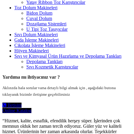
Yatay Ribbon Toz Karıştırıcılar
Toz Dolum Makineleri
Bidon Dolum
Çuval Dolum
Dozajlama Sistemleri
U Tipi Toz Taşıyıcılar
Sıvı Dolum Makineleri
Gıda İşleme Makineleri
Çikolata İşleme Makineleri
Hijyen Makineleri
Sıvı ve Kimyasal Ürün Hazırlama ve Depolama Tankları
Depolama Tankları
Sıvı Kozmetik Karıştırıcılar
Yardıma mı ihtiyacınız var ?
Aklınzda hala sorular varsa detaylı bilgi almak için , aşağıdaki butona
tıklayarak bizimle iletişime geçebilirsiniz
İletişim
Online Katalog
“Hizmet, kalite, esnaflık, efendilik herşey süper. İşlerinden çok
memnun olduk her zaman tercih ediyoruz. Güler yüz ve kaliteli
hizmet. Ürünlerinin her zaman arkasında olurlar. Teşekkürler