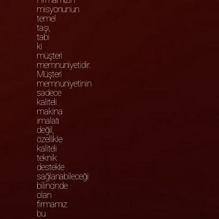
misyonunun
temel
taşı,
tabi
ki
müşteri
memnuniyetidir.
Müşteri
memnuniyetinin
sadece
kaliteli
makina
imalatı
değil,
özellikle
kaliteli
teknik
destekle
sağlanabileceği
bilincinde
olan
firmamız
bu