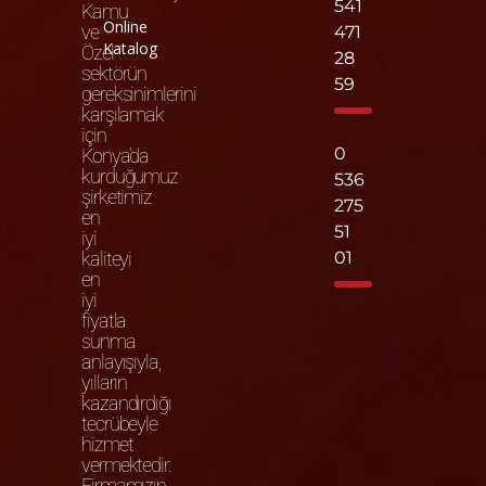
541
Kamu
Online
ve
471
Katalog
Özel
28
sektörün
59
gereksinimlerini
karşılamak
için
0
Konya’da
kurduğumuz
536
şirketimiz
275
en
51
iyi
kaliteyi
01
en
iyi
fiyatla
sunma
anlayışıyla,
yılların
kazandırdığı
tecrübeyle
hizmet
vermektedir.
Firmamızın