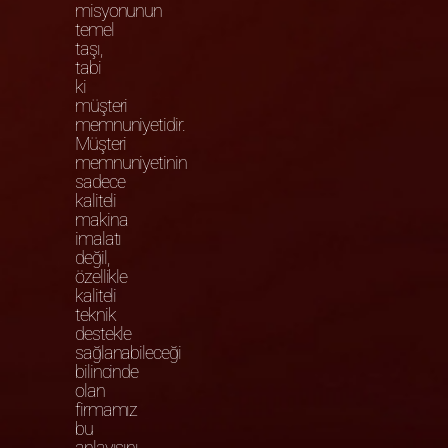
misyonunun
temel
taşı,
tabi
ki
müşteri
memnuniyetidir.
Müşteri
memnuniyetinin
sadece
kaliteli
makina
imalatı
değil,
özellikle
kaliteli
teknik
destekle
sağlanabileceği
bilincinde
olan
firmamız
bu
anlayışını