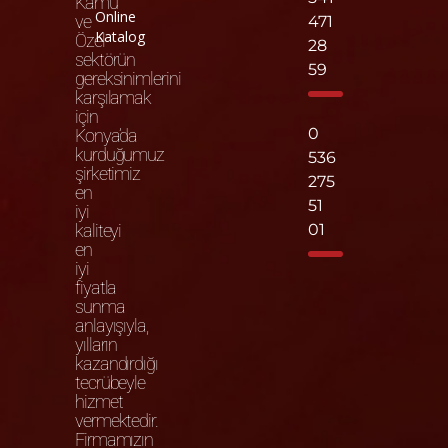
Kamu
Online
ve
471
Katalog
Özel
28
sektörün
59
gereksinimlerini
karşılamak
için
0
Konya’da
kurduğumuz
536
şirketimiz
275
en
51
iyi
kaliteyi
01
en
iyi
fiyatla
sunma
anlayışıyla,
yılların
kazandırdığı
tecrübeyle
hizmet
vermektedir.
Firmamızın