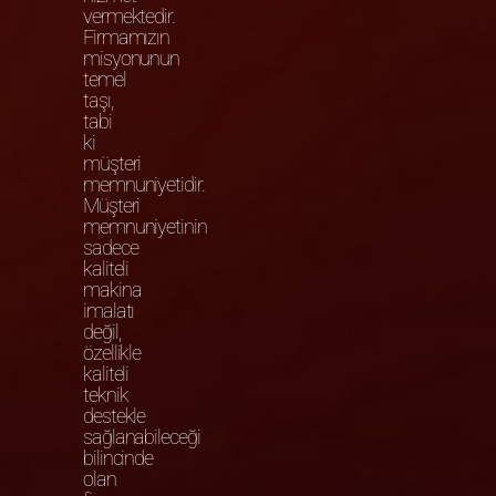
vermektedir.
Firmamızın
misyonunun
temel
taşı,
tabi
ki
müşteri
memnuniyetidir.
Müşteri
memnuniyetinin
sadece
kaliteli
makina
imalatı
değil,
özellikle
kaliteli
teknik
destekle
sağlanabileceği
bilincinde
olan