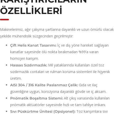
ÖZELLIKLERI
Makinelerimiz, ağır çalışma şartlarına dayanıklı ve uzun ömürlü olacak
şekilde mühendislik süzgecinden geçirilmiştir:
İç ve dış yöne hareket sağlayan
Çift Helis Kanat Tasarımı:
kanatlar sayesinde ölü nokta bırakmadan %99’a varan
homojen karışım.
Mil yataklarında kullanılan özel toz
Hassas Sızdırmazlık:
sızdırmazlık contaları ve rulman koruma sistemleri ile hijyenik
üretim.
Gıda ve ilaç
AISI 304 / 316 Kalite Paslanmaz Çelik:
güvenliğine uygun, korozyona dayanıklı gövde ve iç aksam.
Alt çıkış vanasında kullanılan
Pnömatik Boşaltma Sistemi:
pnömatik aktüatörler sayesinde hızlı ve tam tahliye imkanı.
Toz karışımlara sıvı
Sıvı Püskürtme Ünitesi (Opsiyonel):