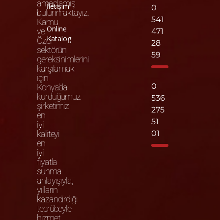
amaçlamış
İletişim
0
bulunmaktayız.
541
Kamu
Online
ve
471
Katalog
Özel
28
sektörün
59
gereksinimlerini
karşılamak
için
0
Konya’da
kurduğumuz
536
şirketimiz
275
en
51
iyi
kaliteyi
01
en
iyi
fiyatla
sunma
anlayışıyla,
yılların
kazandırdığı
tecrübeyle
hizmet