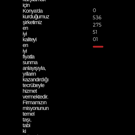
için
0
Konya’da
kurduğumuz
536
şirketimiz
275
en
51
iyi
kaliteyi
01
en
iyi
fiyatla
sunma
anlayışıyla,
yılların
kazandırdığı
tecrübeyle
hizmet
vermektedir.
Firmamızın
misyonunun
temel
taşı,
tabi
ki