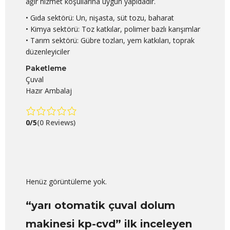
ağır hizmet koşullarına uygun yapıdadır.
• Gıda sektörü: Un, nişasta, süt tozu, baharat
• Kimya sektörü: Toz katkılar, polimer bazlı karışımlar
• Tarım sektörü: Gübre tozları, yem katkıları, toprak
düzenleyiciler
Paketleme
Çuval
Hazır Ambalaj
0/5
(0 Reviews)
Henüz görüntüleme yok.
“yarı otomatik çuval dolum
makinesi kp-cvd” ilk inceleyen