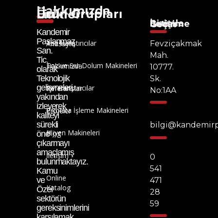
Hakkımızda
Ürün Grupları
Hızlı Linkler
Bizimle İletişime Geçin
Kandemir
Paslanmaz
Toz Karıştırıcılar
Anasayfa
Fevziçakmak
San.
Mah.
Tic.
Toz ve Sıvı Dolum Makineleri
Hakkımızda
10777.
olarak
Teknolojik
Sk.
gelişmeleri
Sıvı Karıştırıcılar
Referanslar
No:1AA
yakından
izleyerek
Çikolata İşleme Makineleri
Projeler
kaliteyi
sürekli
bilgi@kandemir
Hijyen Makineleri
Blog
öne
çıkarmayı
amaçlamış
İletişim
0
bulunmaktayız.
541
Kamu
Online
ve
471
Katalog
Özel
28
sektörün
59
gereksinimlerini
karşılamak