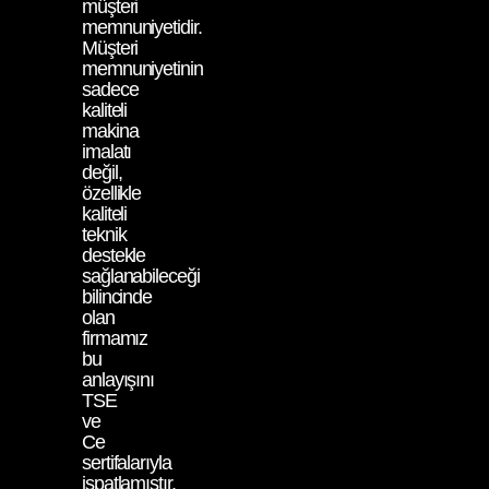
müşteri
memnuniyetidir.
Müşteri
memnuniyetinin
sadece
kaliteli
makina
imalatı
değil,
özellikle
kaliteli
teknik
destekle
sağlanabileceği
bilincinde
olan
firmamız
bu
anlayışını
TSE
ve
Ce
sertifalarıyla
ispatlamıştır.