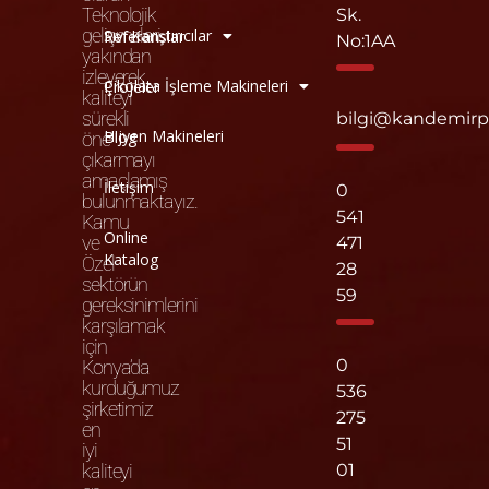
Teknolojik
Sk.
gelişmeleri
Sıvı Karıştırıcılar
Referanslar
No:1AA
yakından
izleyerek
Çikolata İşleme Makineleri
Projeler
kaliteyi
sürekli
bilgi@kandemir
Hijyen Makineleri
Blog
öne
çıkarmayı
amaçlamış
İletişim
0
bulunmaktayız.
541
Kamu
Online
ve
471
Katalog
Özel
28
sektörün
59
gereksinimlerini
karşılamak
için
0
Konya’da
kurduğumuz
536
şirketimiz
275
en
51
iyi
kaliteyi
01