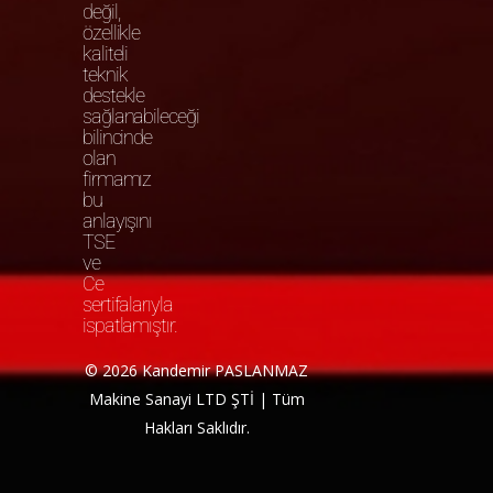
değil,
özellikle
kaliteli
teknik
destekle
sağlanabileceği
bilincinde
olan
firmamız
bu
anlayışını
TSE
ve
Ce
sertifalarıyla
ispatlamıştır.
© 2026 Kandemir PASLANMAZ
Makine Sanayi LTD ŞTİ | Tüm
Hakları Saklıdır.