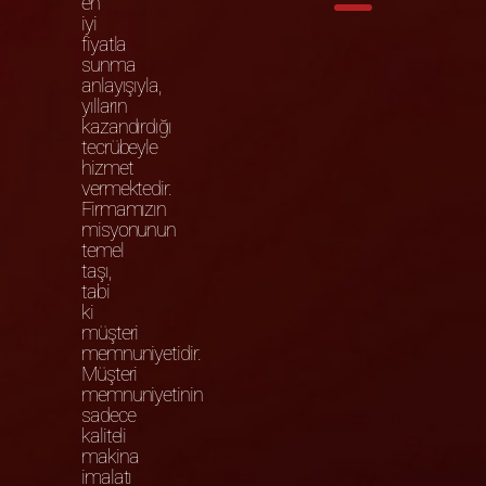
en
iyi
fiyatla
sunma
anlayışıyla,
yılların
kazandırdığı
tecrübeyle
hizmet
vermektedir.
Firmamızın
misyonunun
temel
taşı,
tabi
ki
müşteri
memnuniyetidir.
Müşteri
memnuniyetinin
sadece
kaliteli
makina
imalatı