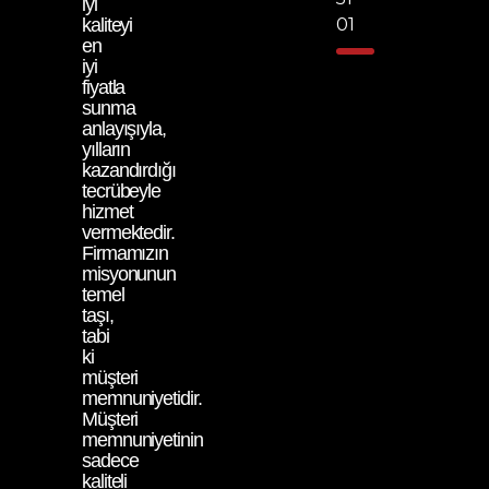
iyi
kaliteyi
01
en
iyi
fiyatla
sunma
anlayışıyla,
yılların
kazandırdığı
tecrübeyle
hizmet
vermektedir.
Firmamızın
misyonunun
temel
taşı,
tabi
ki
müşteri
memnuniyetidir.
Müşteri
memnuniyetinin
sadece
kaliteli