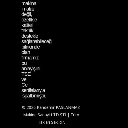
makina
imalatı
değil,
özellikle
kaliteli
teknik
destekle
sağlanabileceği
bilincinde
olan
firmamız
bu
anlayışını
TSE
ve
Ce
sertifalarıyla
ispatlamıştır.
© 2026 Kandemir PASLANMAZ
Makine Sanayi LTD ŞTİ | Tüm
Hakları Saklıdır.