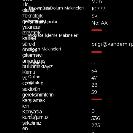
Mah.
Tic.
Toz ve Sıvı Dolum Makineleri
Hakkımızda
10777.
olarak
Teknolojik
Sk.
gelişmeleri
Sıvı Karıştırıcılar
Referanslar
No:1AA
yakından
izleyerek
Çikolata İşleme Makineleri
Projeler
kaliteyi
sürekli
bilgi@kandemir
Hijyen Makineleri
Blog
öne
çıkarmayı
amaçlamış
İletişim
0
bulunmaktayız.
541
Kamu
Online
ve
471
Katalog
Özel
28
sektörün
59
gereksinimlerini
karşılamak
için
0
Konya’da
kurduğumuz
536
şirketimiz
275
en
51