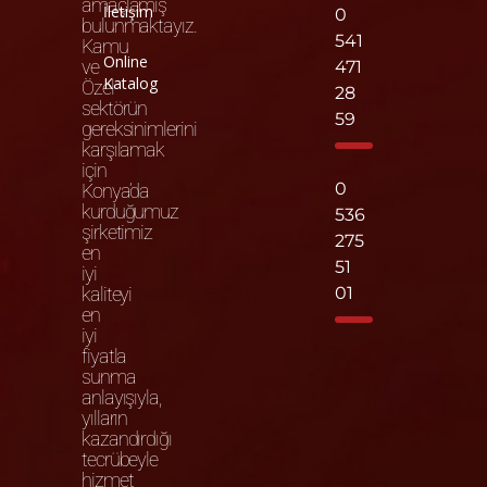
amaçlamış
İletişim
0
bulunmaktayız.
541
Kamu
Online
ve
471
Katalog
Özel
28
sektörün
59
gereksinimlerini
karşılamak
için
0
Konya’da
kurduğumuz
536
şirketimiz
275
en
51
iyi
kaliteyi
01
en
iyi
fiyatla
sunma
anlayışıyla,
yılların
kazandırdığı
tecrübeyle
hizmet