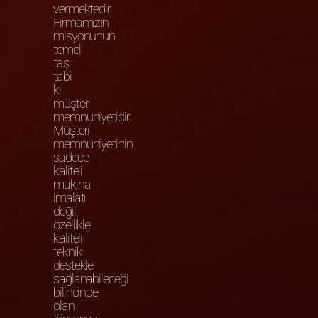
vermektedir.
Firmamızın
misyonunun
temel
taşı,
tabi
ki
müşteri
memnuniyetidir.
Müşteri
memnuniyetinin
sadece
kaliteli
makina
imalatı
değil,
özellikle
kaliteli
teknik
destekle
sağlanabileceği
bilincinde
olan