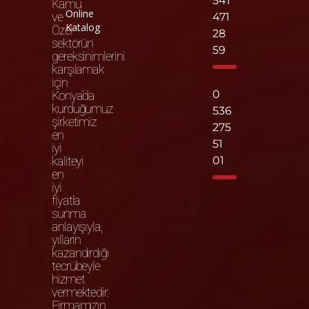
541
Kamu
Online
ve
471
Katalog
Özel
28
sektörün
59
gereksinimlerini
karşılamak
için
0
Konya’da
kurduğumuz
536
şirketimiz
275
en
51
iyi
kaliteyi
01
en
iyi
fiyatla
sunma
anlayışıyla,
yılların
kazandırdığı
tecrübeyle
hizmet
vermektedir.
Firmamızın