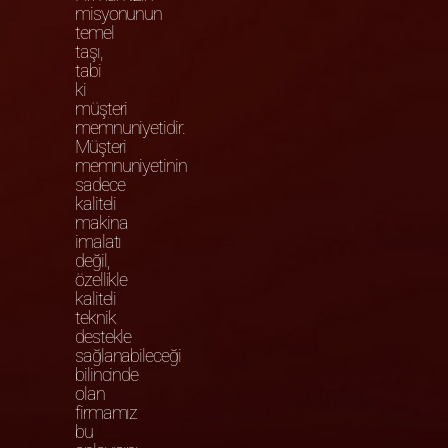
misyonunun
temel
taşı,
tabi
ki
müşteri
memnuniyetidir.
Müşteri
memnuniyetinin
sadece
kaliteli
makina
imalatı
değil,
özellikle
kaliteli
teknik
destekle
sağlanabileceği
bilincinde
olan
firmamız
bu