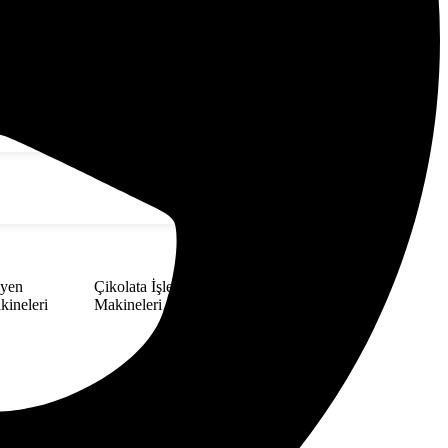
jyen
Çikolata İşleme
ineleri
Makineleri