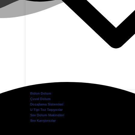
Bidon Dolum
Çuval Dolum
Dozajlama Sistemleri
U Tipi Toz Taşıyıcılar
Sıvı Dolum Makineleri
Sıvı Karıştırıcılar