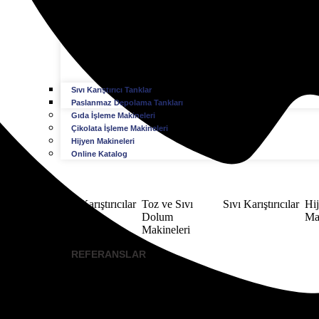
Sıvı Karıştırıcı Tanklar
Paslanmaz Depolama Tankları
Gıda İşleme Makineleri
Çikolata İşleme Makineleri
Hijyen Makineleri
Online Katalog
Toz Karıştırıcılar
Toz ve Sıvı
Sıvı Karıştırıcılar
Hi
Dolum
Mak
Makineleri​
REFERANSLAR