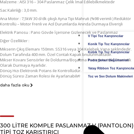
Malzeme : AISI 316 – 304 Paslanmaz Çelik İmal Edilebilkmektedir
Sac Kalınlığı : 3,0 mm.
Ana Motor : 7,5kW 30 d/dk çıkışlı Ayna Tipi Mahruti (%98 verimli ) Redüktör
Kontrollü – Motor Frenli ve Acil Durumlarda Anında Durmaya Elverişli
Elektrik Panosu : Pano Gövde İçerisine Gizlenecek ve Paslanmaz
V Tipi Toz Karıştırıcılar
Diğer Özellikler :
Konik Tip Toz Karıştırıcılar
Mikserin Çıkış Elemanı 150mm. SS316 veya 304 Kelebek Vana şeklindedir.
Kübik Tip Toz Karıştırıcılar
Dolum Tarafında 400 mm. Özel Contalı Kapak bnulunmaktadır.
Mikser Kovanı Sensörler ile Doldurma/Boşaltma Pozisyonunda Otomatik
Pudra Şekeri Değirmenleri
Olarak Durmaya Ayarlıdır.
Yatay Ribbon Toz Karıştırıcıla
Dönüş Hızı Elektronik Potans ile Kontrollüdür.
Dönüş Süresi Zaman Rolesi ile Ayarlanabilir.
Toz ve Sıvı Dolum Makineleri
daha fazla oku
300 LITRE KOMPLE PASLANMAZ V (PANTOLON)
TIPI TOZ KARIŞTIRICI