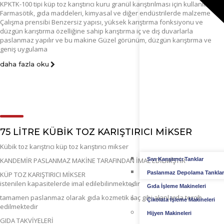
KPKTK-100 tipi küp toz karıştırıcı kuru granül karıştırılması için kullanılır
Farmasötik, gıda maddeleri, kimyasal ve diğer endüstrilerde malzeme
Çalışma prensibi Benzersiz yapısı, yüksek karıştırma fonksiyonu ve
düzgün karıştırma özelliğine sahip karıştırma iç ve dış duvarlarla
paslanmaz yapılır ve bu makine Güzel görünüm, düzgün karıştırma ve
geniş uygulama
daha fazla oku
75 LİTRE KÜBİK TOZ KARIŞTIRICI MİKSER
Kübik toz karıştrıcı küp toz karıştırıcı mikser
KANDEMİR PASLANMAZ MAKİNE TARAFINDAN İMAL EDİLMİŞTİR
Sıvı Karıştırıcı Tanklar
Paslanmaz Depolama Tanklar
KÜP TOZ KARIŞTIRICI MİKSER
istenilen kapasitelerde imal edilebilinmektedir
Gıda İşleme Makineleri
tamamen paslanmaz olarak gıda kozmetik ilaç gibi alanlarda tercih
Çikolata İşleme Makineleri
edilmektedir
Hijyen Makineleri
GIDA TAKVİYELERİ