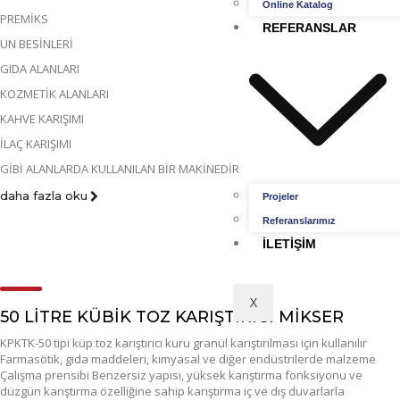
Online Katalog
PREMİKS
REFERANSLAR
UN BESİNLERİ
GIDA ALANLARI
KOZMETİK ALANLARI
KAHVE KARIŞIMI
İLAÇ KARIŞIMI
GİBİ ALANLARDA KULLANILAN BİR MAKİNEDİR
daha fazla oku
Projeler
Referanslarımız
İLETIŞIM
X
50 LİTRE KÜBİK TOZ KARIŞTIRICI MİKSER
KPKTK-50 tipi küp toz karıştırıcı kuru granül karıştırılması için kullanılır
Farmasötik, gıda maddeleri, kimyasal ve diğer endüstrilerde malzeme
Çalışma prensibi Benzersiz yapısı, yüksek karıştırma fonksiyonu ve
düzgün karıştırma özelliğine sahip karıştırma iç ve dış duvarlarla