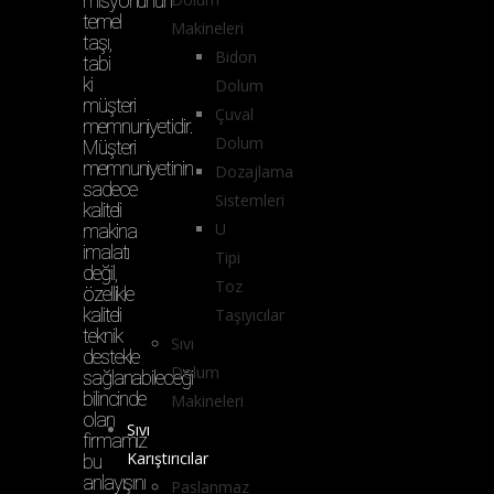
misyonunun
temel
Makineleri
taşı,
Bidon
tabi
ki
Dolum
müşteri
Çuval
memnuniyetidir.
Dolum
Müşteri
memnuniyetinin
Dozajlama
sadece
Sistemleri
kaliteli
U
makina
imalatı
Tipi
değil,
Toz
özellikle
kaliteli
Taşıyıcılar
teknik
Sıvı
destekle
Dolum
sağlanabileceği
bilincinde
Makineleri
olan
Sıvı
firmamız
Karıştırıcılar
bu
anlayışını
Paslanmaz