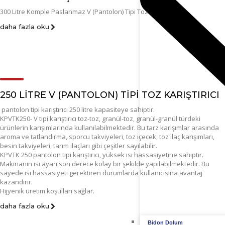
300 Litre Komple Paslanmaz V (Pantolon) Tipi Toz Karıştırıcı
daha fazla oku
250 LITRE V (PANTOLON) TIPI TOZ KARIŞTIRICI
pantolon tipi karıştırıcı 250 litre kapasiteye sahiptir.
KPVTK250- V tipi karıştırıcı toz-toz, granül-toz, granül-granül türdeki
ürünlerin karışımlarında kullanılabilmektedir. Bu tarz karışımlar arasında
aroma ve tatlandırma, sporcu takviyeleri, toz içecek, toz ilaç karışımları,
besin takviyeleri, tarım ilaçları gibi çeşitler sayılabilir.
KPVTK 250 pantolon tipi karıştırıcı, yüksek ısı hassasiyetine sahiptir.
Makinanın ısı ayarı son derece kolay bir şekilde yapılabilmektedir. Bu
sayede ısı hassasiyeti gerektiren durumlarda kullanıcısına avantaj
kazandırır.
Hijyenik üretim koşulları sağlar.
daha fazla oku
Bidon Dolum