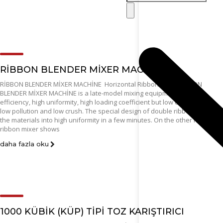
RİBBON BLENDER MİXER MACHİNE
RİBBON BLENDER MİXER MACHİNE Horizontal Ribbon Mixer RİBBON
BLENDER MİXER MACHİNE is a late-model mixing equipment with high
efficiency, high uniformity, high loading coefficient but low energy cost,
low pollution and low crush. The special design of double ribbon mixer
the materials into high uniformity in a few minutes. On the other hand,
ribbon mixer shows
daha fazla oku
1000 KÜBİK (KÜP) TİPİ TOZ KARIŞTIRICI