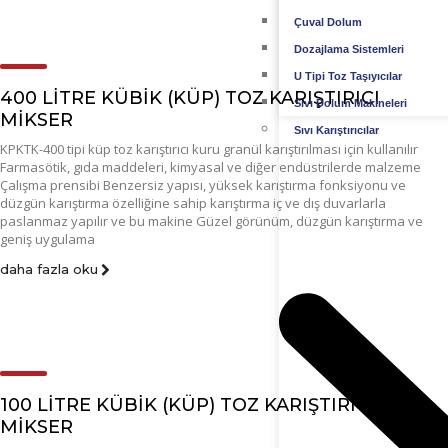
Çuval Dolum
Dozajlama Sistemleri
U Tipi Toz Taşıyıcılar
400 LİTRE KÜBİK (KÜP) TOZ KARIŞTIRICI
Sıvı Dolum Makineleri
MİKSER
Sıvı Karıştırıcılar
KPKTK-400 tipi küp toz karıştırıcı kuru granül karıştırılması için kullanılır
Farmasötik, gıda maddeleri, kimyasal ve diğer endüstrilerde malzeme
Çalışma prensibi Benzersiz yapısı, yüksek karıştırma fonksiyonu ve
düzgün karıştırma özelliğine sahip karıştırma iç ve dış duvarlarla
paslanmaz yapılır ve bu makine Güzel görünüm, düzgün karıştırma ve
geniş uygulama
daha fazla oku
100 LİTRE KÜBİK (KÜP) TOZ KARIŞTIRICI
MİKSER