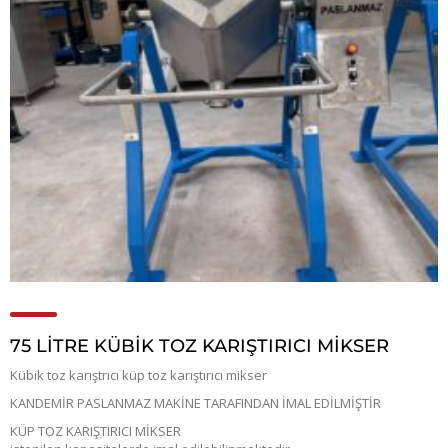
75 LİTRE KÜBİK TOZ KARIŞTIRICI MİKSER
Kübik toz karıştrıcı küp toz karıştırıcı mikser
KANDEMİR PASLANMAZ MAKİNE TARAFINDAN İMAL EDİLMİŞTİR
KÜP TOZ KARIŞTIRICI MİKSER