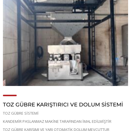
TOZ GÜBRE KARIŞTIRICI VE DOLUM SİSTEMİ
TOZ GÜBRE SİSTEMİ
KANDEMİR PASLANMAZ MAKİNE TARAFINDAN İMAL EDİLMİŞTİR
TOZ GÜBRE KARIŞIMI VE YARI OTOMATİK DOLUM MEVCUTTUR