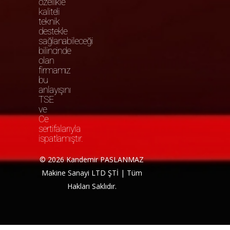
özellikle
kaliteli
teknik
destekle
sağlanabileceği
bilincinde
olan
firmamız
bu
anlayışını
TSE
ve
Ce
sertifalarıyla
ispatlamıştır.
© 2026 Kandemir PASLANMAZ
Makine Sanayi LTD ŞTİ | Tüm
Hakları Saklıdır.