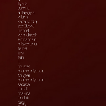
fiyatla
sunma
anlayışıyla,
yılların
kazandırdığı
tecrübeyle
hizmet
vermektedir.
Firmamızın
misyonunun
temel
taşı,
tabi
ki
müşteri
memnuniyetidir.
Müşteri
memnuniyetinin
sadece
kaliteli
makina
imalatı
değil,