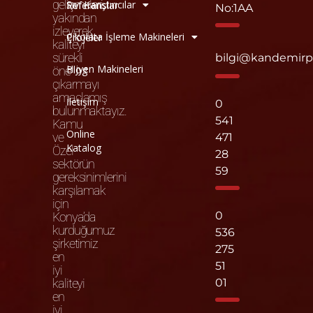
gelişmeleri
Sıvı Karıştırıcılar
Referanslar
No:1AA
yakından
izleyerek
Çikolata İşleme Makineleri
Projeler
kaliteyi
sürekli
bilgi@kandemir
Hijyen Makineleri
Blog
öne
çıkarmayı
amaçlamış
İletişim
0
bulunmaktayız.
541
Kamu
Online
ve
471
Katalog
Özel
28
sektörün
59
gereksinimlerini
karşılamak
için
0
Konya’da
kurduğumuz
536
şirketimiz
275
en
51
iyi
kaliteyi
01
en
iyi