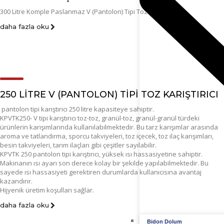
300 Litre Komple Paslanmaz V (Pantolon) Tipi Toz Karıştırıcı
daha fazla oku
250 LITRE V (PANTOLON) TIPI TOZ KARIŞTIRICI
pantolon tipi karıştırıcı 250 litre kapasiteye sahiptir.
KPVTK250- V tipi karıştırıcı toz-toz, granül-toz, granül-granül türdeki
ürünlerin karışımlarında kullanılabilmektedir. Bu tarz karışımlar arasında
aroma ve tatlandırma, sporcu takviyeleri, toz içecek, toz ilaç karışımları,
besin takviyeleri, tarım ilaçları gibi çeşitler sayılabilir.
KPVTK 250 pantolon tipi karıştırıcı, yüksek ısı hassasiyetine sahiptir.
Makinanın ısı ayarı son derece kolay bir şekilde yapılabilmektedir. Bu
sayede ısı hassasiyeti gerektiren durumlarda kullanıcısına avantaj
kazandırır.
Hijyenik üretim koşulları sağlar.
daha fazla oku
Bidon Dolum