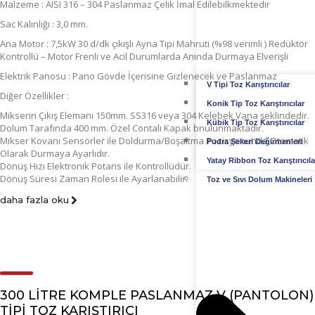
Malzeme : AISI 316 – 304 Paslanmaz Çelik İmal Edilebilkmektedir
Sac Kalınlığı : 3,0 mm.
Ana Motor : 7,5kW 30 d/dk çıkışlı Ayna Tipi Mahruti (%98 verimli ) Redüktör
Kontrollü – Motor Frenli ve Acil Durumlarda Anında Durmaya Elverişli
Elektrik Panosu : Pano Gövde İçerisine Gizlenecek ve Paslanmaz
V Tipi Toz Karıştırıcılar
Diğer Özellikler :
Konik Tip Toz Karıştırıcılar
Mikserin Çıkış Elemanı 150mm. SS316 veya 304 Kelebek Vana şeklindedir.
Kübik Tip Toz Karıştırıcılar
Dolum Tarafında 400 mm. Özel Contalı Kapak bnulunmaktadır.
Mikser Kovanı Sensörler ile Doldurma/Boşaltma Pozisyonunda Otomatik
Pudra Şekeri Değirmenleri
Olarak Durmaya Ayarlıdır.
Yatay Ribbon Toz Karıştırıcıla
Dönüş Hızı Elektronik Potans ile Kontrollüdür.
Dönüş Süresi Zaman Rolesi ile Ayarlanabilir.
Toz ve Sıvı Dolum Makineleri
daha fazla oku
300 LITRE KOMPLE PASLANMAZ V (PANTOLON)
TIPI TOZ KARIŞTIRICI