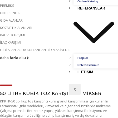
Online Katalog
PREMİKS
REFERANSLAR
UN BESİNLERİ
GIDA ALANLARI
KOZMETİK ALANLARI
KAHVE KARIŞIMI
İLAÇ KARIŞIMI
GİBİ ALANLARDA KULLANILAN BİR MAKİNEDİR
daha fazla oku
Projeler
Referanslarımız
İLETIŞIM
X
50 LİTRE KÜBİK TOZ KARIŞTIRICI MİKSER
KPKTK-50 tipi küp toz karıştırıcı kuru granül karıştırılması için kullanılır
Farmasötik, gıda maddeleri, kimyasal ve diğer endüstrilerde malzeme
Çalışma prensibi Benzersiz yapısı, yüksek karıştırma fonksiyonu ve
düzgün karıştırma özelliğine sahip karıştırma iç ve dış duvarlarla