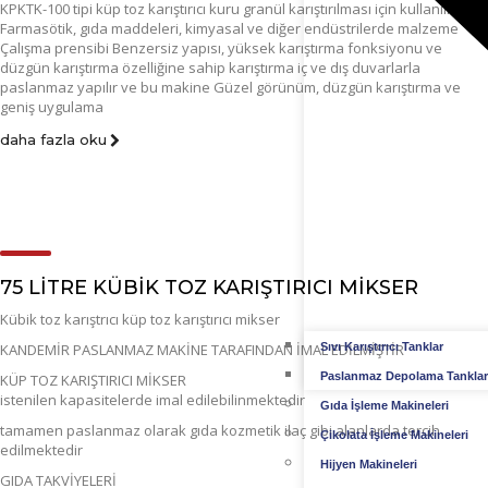
KPKTK-100 tipi küp toz karıştırıcı kuru granül karıştırılması için kullanılır
Farmasötik, gıda maddeleri, kimyasal ve diğer endüstrilerde malzeme
Çalışma prensibi Benzersiz yapısı, yüksek karıştırma fonksiyonu ve
düzgün karıştırma özelliğine sahip karıştırma iç ve dış duvarlarla
paslanmaz yapılır ve bu makine Güzel görünüm, düzgün karıştırma ve
geniş uygulama
daha fazla oku
75 LİTRE KÜBİK TOZ KARIŞTIRICI MİKSER
Kübik toz karıştrıcı küp toz karıştırıcı mikser
KANDEMİR PASLANMAZ MAKİNE TARAFINDAN İMAL EDİLMİŞTİR
Sıvı Karıştırıcı Tanklar
Paslanmaz Depolama Tanklar
KÜP TOZ KARIŞTIRICI MİKSER
istenilen kapasitelerde imal edilebilinmektedir
Gıda İşleme Makineleri
tamamen paslanmaz olarak gıda kozmetik ilaç gibi alanlarda tercih
Çikolata İşleme Makineleri
edilmektedir
Hijyen Makineleri
GIDA TAKVİYELERİ