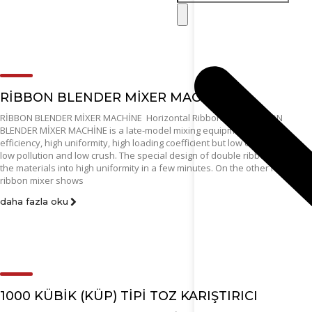
RİBBON BLENDER MİXER MACHİNE
RİBBON BLENDER MİXER MACHİNE Horizontal Ribbon Mixer RİBBON
BLENDER MİXER MACHİNE is a late-model mixing equipment with high
efficiency, high uniformity, high loading coefficient but low energy cost,
low pollution and low crush. The special design of double ribbon mixer
the materials into high uniformity in a few minutes. On the other hand,
ribbon mixer shows
daha fazla oku
1000 KÜBİK (KÜP) TİPİ TOZ KARIŞTIRICI