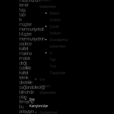
misyonunun
temel
Makineleri
taşı,
Bidon
tabi
ki
Dolum
müşteri
Çuval
memnuniyetidir.
Dolum
Müşteri
memnuniyetinin
Dozajlama
sadece
Sistemleri
kaliteli
U
makina
imalatı
Tipi
değil,
Toz
özellikle
kaliteli
Taşıyıcılar
teknik
Sıvı
destekle
Dolum
sağlanabileceği
bilincinde
Makineleri
olan
Sıvı
firmamız
Karıştırıcılar
bu
anlayışını
Paslanmaz