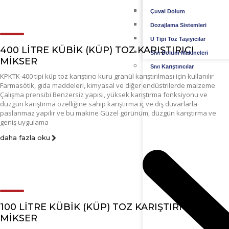
Çuval Dolum
Dozajlama Sistemleri
U Tipi Toz Taşıyıcılar
400 LİTRE KÜBİK (KÜP) TOZ KARIŞTIRICI
Sıvı Dolum Makineleri
MİKSER
Sıvı Karıştırıcılar
KPKTK-400 tipi küp toz karıştırıcı kuru granül karıştırılması için kullanılır
Farmasötik, gıda maddeleri, kimyasal ve diğer endüstrilerde malzeme
Çalışma prensibi Benzersiz yapısı, yüksek karıştırma fonksiyonu ve
düzgün karıştırma özelliğine sahip karıştırma iç ve dış duvarlarla
paslanmaz yapılır ve bu makine Güzel görünüm, düzgün karıştırma ve
geniş uygulama
daha fazla oku
100 LİTRE KÜBİK (KÜP) TOZ KARIŞTIRICI
MİKSER