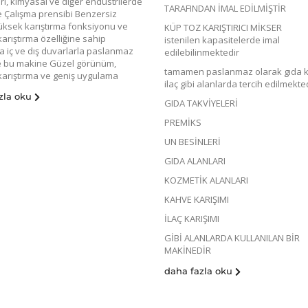
i, kimyasal ve diğer endüstrilerde
TARAFINDAN İMAL EDİLMİŞTİR
Çalışma prensibi Benzersiz
yüksek karıştırma fonksiyonu ve
KÜP TOZ KARIŞTIRICI MİKSER
arıştırma özelliğine sahip
istenilen kapasitelerde imal
ma iç ve dış duvarlarla paslanmaz
edilebilinmektedir
ve bu makine Güzel görünüm,
tamamen paslanmaz olarak gıda 
arıştırma ve geniş uygulama
ilaç gibi alanlarda tercih edilmekte
zla oku
GIDA TAKVİYELERİ
PREMİKS
UN BESİNLERİ
GIDA ALANLARI
KOZMETİK ALANLARI
KAHVE KARIŞIMI
İLAÇ KARIŞIMI
GİBİ ALANLARDA KULLANILAN BİR
MAKİNEDİR
daha fazla oku