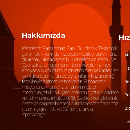
Hakkımızda
Hız
Kandemir Paslanmaz San. Tic. olarak Teknolojik
gelişmeleri yakından izleyerek kaliteyi sürekli öne
An
çıkarmayı amaçlamış bulunmaktayız. Kamu ve
Özel sektörün gereksinimlerini karşılamak için
Ha
Konya’da kurduğumuz şirketimiz en iyi kaliteyi en
iyi fiyatla sunma anlayışıyla, yılların kazandırdığı
tecrübeyle hizmet vermektedir. Firmamızın
Re
misyonunun temel taşı, tabi ki müşteri
memnuniyetidir. Müşteri memnuniyetinin sadece
Pr
kaliteli makina imalatı değil, özellikle kaliteli teknik
destekle sağlanabileceği bilincinde olan firmamız
Bl
bu anlayışını TSE ve Ce sertifalarıyla
ispatlamıştır.
İle