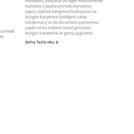
maddeleri, kimyasal ve diğer endüstrilerde
malzeme Çalışma prensibi Benzersiz
yapısı, yüksek karıştırma fonksiyonu ve
düzgün karıştırma özelliğine sahip
karıştırma iç ve dış duvarlarla paslanmaz
yapılır ve bu makine Güzel görünüm,
kozmetik
düzgün karıştırma ve geniş uygulama
dir
daha fazla oku