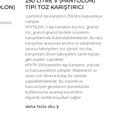
250 LITRE V (PANTOLON)
OLON)
TIPI TOZ KARIŞTIRICI
pantolon tipi karıştırıcı 250 litre kapasiteye
sahiptir.
tolon)
KPVTK250- V tipi karıştırıcı toz-toz, granül-
toz, granül-granül türdeki ürünlerin
karışımlarında kullanılabilmektedir. Bu tarz
karışımlar arasında aroma ve tatlandırma,
sporcu takviyeleri, toz içecek, toz ilaç
karışımları, besin takviyeleri, tarım ilaçları
gibi çeşitler sayılabilir.
KPVTK 250 pantolon tipi karıştırıcı, yüksek
ısı hassasiyetine sahiptir. Makinanın ısı
ayarı son derece kolay bir şekilde
yapılabilmektedir. Bu sayede ısı
hassasiyeti gerektiren durumlarda
kullanıcısına avantaj kazandırır.
Hijyenik üretim koşulları sağlar.
daha fazla oku