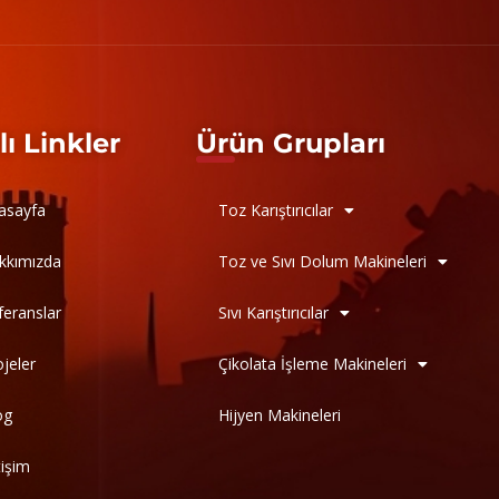
lı Linkler
Ürün Grupları
asayfa
Toz Karıştırıcılar
kkımızda
Toz ve Sıvı Dolum Makineleri
feranslar
Sıvı Karıştırıcılar
ojeler
Çikolata İşleme Makineleri
og
Hijyen Makineleri
tişim