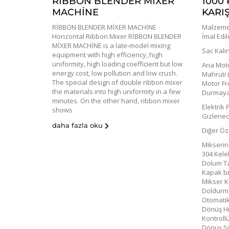
RİBBON BLENDER MİXER
1000 
MACHİNE
KARIŞ
RİBBON BLENDER MİXER MACHİNE
Malzeme 
Horizontal Ribbon Mixer RİBBON BLENDER
İmal Edi
MİXER MACHİNE is a late-model mixing
Sac Kalın
equipment with high efficiency, high
uniformity, high loading coefficient but low
Ana Motor
energy cost, low pollution and low crush.
Mahruti (
The special design of double ribbon mixer
Motor Fr
the materials into high uniformity in a few
Durmaya 
minutes. On the other hand, ribbon mixer
Elektrik
shows
Gizlene
daha fazla oku
Diğer Öze
Mikserin
304 Kele
Dolum Ta
Kapak b
Mikser K
Doldurm
Otomatik
Dönüş Hız
Kontroll
Dönüş Sü