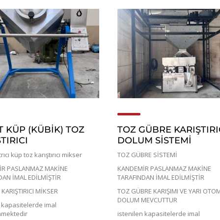
T KÜP (KÜBIK) TOZ
TOZ GÜBRE KARIŞTIRI
TIRICI
DOLUM SİSTEMİ
trıcı küp toz karıştırıcı mikser
TOZ GÜBRE SİSTEMİ
R PASLANMAZ MAKİNE
KANDEMİR PASLANMAZ MAKİNE
DAN İMAL EDİLMİŞTİR
TARAFINDAN İMAL EDİLMİŞTİR
KARIŞTIRICI MİKSER
TOZ GÜBRE KARIŞIMI VE YARI OTO
DOLUM MEVCUTTUR
n kapasitelerde imal
inmektedir
istenilen kapasitelerde imal