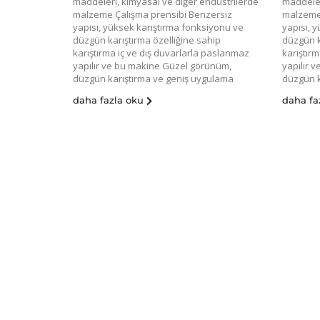
maddeleri, kimyasal ve diğer endüstrilerde
maddeler
malzeme Çalışma prensibi Benzersiz
malzeme 
yapısı, yüksek karıştırma fonksiyonu ve
yapısı, 
düzgün karıştırma özelliğine sahip
düzgün k
karıştırma iç ve dış duvarlarla paslanmaz
karıştır
yapılır ve bu makine Güzel görünüm,
yapılır 
düzgün karıştırma ve geniş uygulama
düzgün k
daha fazla oku
daha fa