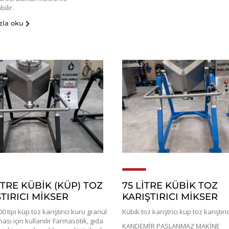
ilir.
zla oku
İTRE KÜBİK (KÜP) TOZ
75 LİTRE KÜBİK TOZ
TIRICI MİKSER
KARIŞTIRICI MİKSER
 tipi küp toz karıştırıcı kuru granül
Kübik toz karıştrıcı küp toz karıştırı
lması için kullanılır Farmasötik, gıda
KANDEMİR PASLANMAZ MAKİNE