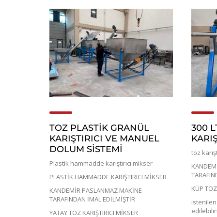
TOZ PLASTİK GRANÜL
300 L
KARIŞTIRICI VE MANUEL
KARIŞ
DOLUM SİSTEMİ
toz karış
Plastik hammadde karıştırıcı mikser
KANDEMİ
TARAFIN
PLASTİK HAMMADDE KARIŞTIRICI MİKSER
KÜP TOZ 
KANDEMİR PASLANMAZ MAKİNE
TARAFINDAN İMAL EDİLMİŞTİR
istenile
edilebil
YATAY TOZ KARIŞTIRICI MİKSER