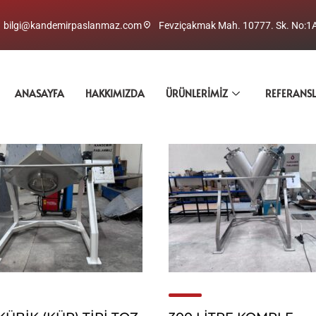
bilgi@kandemirpaslanmaz.com
Fevziçakmak Mah. 10777. Sk. No:1
ANASAYFA
HAKKIMIZDA
ÜRÜNLERIMIZ
REFERANS