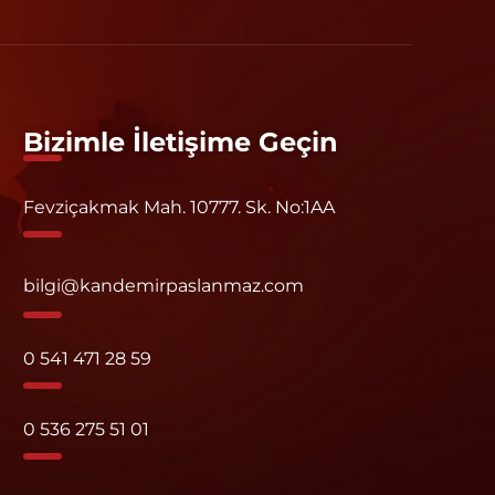
Bizimle İletişime Geçin
Fevziçakmak Mah. 10777. Sk. No:1AA
bilgi@kandemirpaslanmaz.com
0 541 471 28 59
0 536 275 51 01