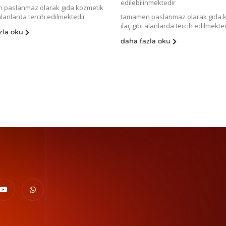
edilebilinmektedir
 paslanmaz olarak gıda kozmetik
 alanlarda tercih edilmektedir
tamamen paslanmaz olarak gıda 
ilaç gibi alanlarda tercih edilmekte
zla oku
daha fazla oku