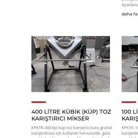
Ayarlanab
daha fa
400 LİTRE KÜBİK (KÜP) TOZ
100 L
KARIŞTIRICI MİKSER
KARIŞ
KPKTK-400 tipi küp toz karıştırıcı kuru granül
KPKTK-100
karıştırılması için kullanılır Farmasötik, gıda
karıştırı