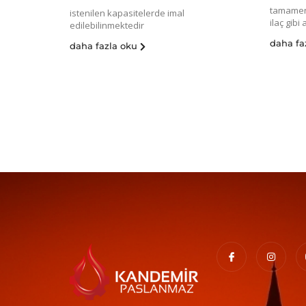
tamamen
istenilen kapasitelerde imal
ilaç gibi
edilebilinmektedir
daha fa
daha fazla oku