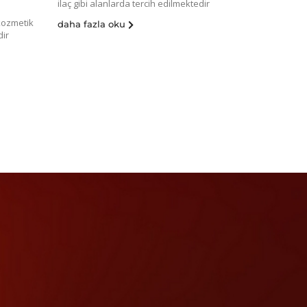
ilaç gibi alanlarda tercih edilmektedir
kozmetik
daha fazla oku
dir