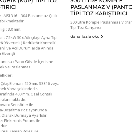
KÜBİK (KÜP) TİPİ TOZ
300 LITRE KOMPLE
TIRICI
PASLANMAZ V (PANT
TIPI TOZ KARIŞTIRICI
: AISI 316 – 304 Paslanmaz Çelik
lebilkmektedir
300 Litre Komple Paslanmaz V (Pan
Tipi Toz Karıştırıcı
lığı : 3,0 mm.
daha fazla oku
 : 7,5kW 30 d/dk çıkışlı Ayna Tipi
%98 verimli ) Redüktör Kontrollü –
enli ve Acil Durumlarda Anında
Elverişli
 Panosu : Pano Gövde İçerisine
cek ve Paslanmaz
llikler :
 Çıkış Elemanı 150mm. SS316 veya
bek Vana şeklindedir.
rafında 400 mm. Özel Contalı
nulunmaktadır.
ovanı Sensörler ile
a/Boşaltma Pozisyonunda
 Olarak Durmaya Ayarlıdır.
ı Elektronik Potans ile
üdür.
resi Zaman Rolesi ile