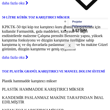
daha fazla oku
50 LİTRE KÜBİK TOZ KARIŞTIRICI MİKSER
Projeler
Referanslarımız
KPKTK-50 tipi küp toz karıştırıcı kuru granül karıştırılması için
İLETIŞIM
kullanılır Farmasötik, gıda maddeleri, kimyasal ve diğer
endüstrilerde malzeme Çalışma prensibi Benzersiz yapısı, yüksek
karıştırma fonksiyonu ve düzgün karıştırma özelliğine sahip
karıştırma iç ve dış duvarlarla paslanmaz yapılır ve bu makine Güzel
X
görünüm, düzgün karıştırma ve geniş uygulama
daha fazla oku
TOZ PLASTİK GRANÜL KARIŞTIRICI VE MANUEL DOLUM SİSTEMİ
Plastik hammadde karıştırıcı mikser
PLASTİK HAMMADDE KARIŞTIRICI MİKSER
KANDEMİR PASLANMAZ MAKİNE TARAFINDAN İMAL
EDİLMİŞTİR