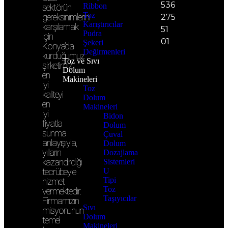
536
Ribbon
sektörün
Toz
gereksinimlerini
275
Karıştırıcılar
karşılamak
51
Pudra
için
01
Şekeri
Konya’da
Değirmenleri
kurduğumuz
Toz ve Sıvı
şirketimiz
Dolum
en
Makineleri
iyi
Toz
kaliteyi
Dolum
en
Makineleri
iyi
Bidon
fiyatla
Dolum
sunma
Çuval
anlayışıyla,
Dolum
yılların
Dozajlama
kazandırdığı
Sistemleri
tecrübeyle
U
Tipi
hizmet
Toz
vermektedir.
Taşıyıcılar
Firmamızın
Sıvı
misyonunun
Dolum
temel
Makineleri