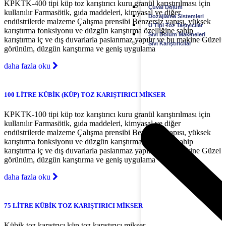
KPKTK-400 tipi küp toz karıştırıcı kuru granül karıştırılması için
Çuval Dolum
kullanılır Farmasötik, gıda maddeleri, kimyasal ve diğer
Dozajlama Sistemleri
endüstrilerde malzeme Çalışma prensibi Benzersiz yapısı, yüksek
U Tipi Toz Taşıyıcılar
karıştırma fonksiyonu ve düzgün karıştırma özelliğine sahip
Sıvı Dolum Makineleri
karıştırma iç ve dış duvarlarla paslanmaz yapılır ve bu makine Güzel
Sıvı Karıştırıcılar
görünüm, düzgün karıştırma ve geniş uygulama
daha fazla oku
100 LİTRE KÜBİK (KÜP) TOZ KARIŞTIRICI MİKSER
KPKTK-100 tipi küp toz karıştırıcı kuru granül karıştırılması için
kullanılır Farmasötik, gıda maddeleri, kimyasal ve diğer
endüstrilerde malzeme Çalışma prensibi Benzersiz yapısı, yüksek
karıştırma fonksiyonu ve düzgün karıştırma özelliğine sahip
karıştırma iç ve dış duvarlarla paslanmaz yapılır ve bu makine Güzel
görünüm, düzgün karıştırma ve geniş uygulama
daha fazla oku
75 LİTRE KÜBİK TOZ KARIŞTIRICI MİKSER
Kübik toz karıştrıcı küp toz karıştırıcı mikser