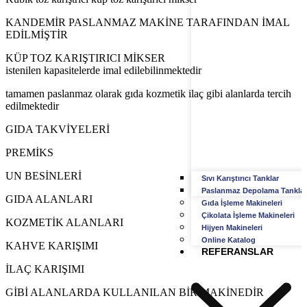
KANDEMİR PASLANMAZ MAKİNE TARAFINDAN İMAL
EDİLMİŞTİR
KÜP TOZ KARIŞTIRICI MİKSER
istenilen kapasitelerde imal edilebilinmektedir
tamamen paslanmaz olarak gıda kozmetik ilaç gibi alanlarda tercih
edilmektedir
GIDA TAKVİYELERİ
PREMİKS
UN BESİNLERİ
Sıvı Karıştırıcı Tanklar
Paslanmaz Depolama Tanklar
GIDA ALANLARI
Gıda İşleme Makineleri
Çikolata İşleme Makineleri
KOZMETİK ALANLARI
Hijyen Makineleri
Online Katalog
KAHVE KARIŞIMI
REFERANSLAR
İLAÇ KARIŞIMI
GİBİ ALANLARDA KULLANILAN BİR MAKİNEDİR