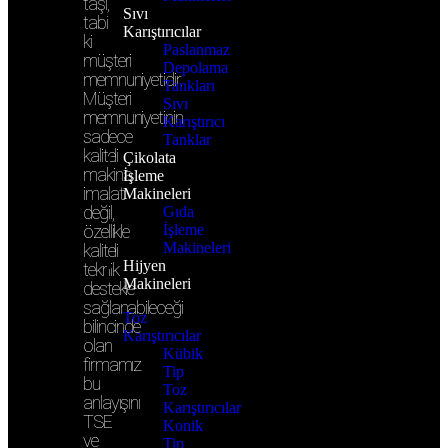
taşı,
Sıvı
tabi
Karıştırıcılar
ki
Paslanmaz
müşteri
Depolama
memnuniyetidir.
Tankları
Müşteri
Sıvı
memnuniyetinin
Karıştırıcı
sadece
Tanklar
kaliteli
Çikolata
makina
İşleme
imalatı
Makineleri
değil,
Gıda
özellikle
İşleme
Makineleri
kaliteli
Hijyen
teknik
Makineleri
destekle
sağlanabileceği
Toz
bilincinde
Karıştırıcılar
olan
Kübik
firmamız
Tip
bu
Toz
anlayışını
Karıştırıcılar
TSE
Konik
ve
Tip