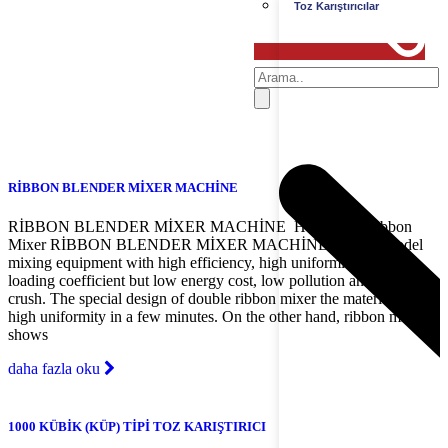
Toz Karıştırıcılar
RİBBON BLENDER MİXER MACHİNE
RİBBON BLENDER MİXER MACHİNE Horizontal Ribbon
Mixer RİBBON BLENDER MİXER MACHİNE is a late-model
mixing equipment with high efficiency, high uniformity, high
loading coefficient but low energy cost, low pollution and low
crush. The special design of double ribbon mixer the materials into
high uniformity in a few minutes. On the other hand, ribbon mixer
shows
daha fazla oku
1000 KÜBİK (KÜP) TİPİ TOZ KARIŞTIRICI