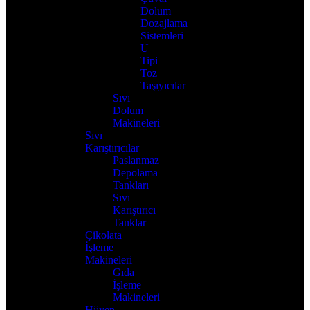
Dolum
Dozajlama
Sistemleri
U
Tipi
Toz
Taşıyıcılar
Sıvı
Dolum
Makineleri
Sıvı
Karıştırıcılar
Paslanmaz
Depolama
Tankları
Sıvı
Karıştırıcı
Tanklar
Çikolata
İşleme
Makineleri
Gıda
İşleme
Makineleri
Hijyen