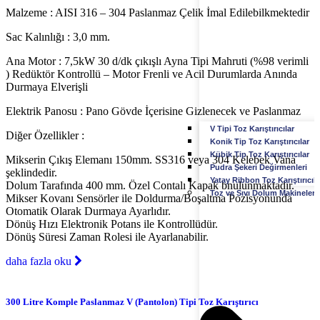
Malzeme : AISI 316 – 304 Paslanmaz Çelik İmal Edilebilkmektedir
Sac Kalınlığı : 3,0 mm.
Ana Motor : 7,5kW 30 d/dk çıkışlı Ayna Tipi Mahruti (%98 verimli
) Redüktör Kontrollü – Motor Frenli ve Acil Durumlarda Anında
Durmaya Elverişli
Elektrik Panosu : Pano Gövde İçerisine Gizlenecek ve Paslanmaz
V Tipi Toz Karıştırıcılar
Diğer Özellikler :
Konik Tip Toz Karıştırıcılar
Kübik Tip Toz Karıştırıcılar
Mikserin Çıkış Elemanı 150mm. SS316 veya 304 Kelebek Vana
Pudra Şekeri Değirmenleri
şeklindedir.
Yatay Ribbon Toz Karıştırıcıla
Dolum Tarafında 400 mm. Özel Contalı Kapak bnulunmaktadır.
Toz ve Sıvı Dolum Makineleri
Mikser Kovanı Sensörler ile Doldurma/Boşaltma Pozisyonunda
Otomatik Olarak Durmaya Ayarlıdır.
Dönüş Hızı Elektronik Potans ile Kontrollüdür.
Dönüş Süresi Zaman Rolesi ile Ayarlanabilir.
daha fazla oku
300 Litre Komple Paslanmaz V (Pantolon) Tipi Toz Karıştırıcı