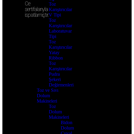
Ce
Toz
sertifalarıyla
Karıştırıcılar
ispatlamıştır.
V Tipi
Toz
Karıştırıcılar
Laboratuvar
Tipi
Toz
Karıştırıcılar
Yatay
Ribbon
Toz
Karıştırıcılar
Pudra
Şekeri
Değirmenleri
Toz ve Sıvı
Dolum
Makineleri
Toz
Dolum
Makineleri
Bidon
Dolum
Çuval