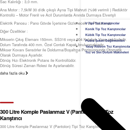
Sac Kalınlığı : 3,0 mm.
Ana Motor : 7,5kW 30 d/dk çıkışlı Ayna Tipi Mahruti (%98 verimli ) Redüktör
Kontrollü – Motor Frenli ve Acil Durumlarda Anında Durmaya Elverişli
Elektrik Panosu : Pano Gövde İçerisine Gizlenecek ve Paslanmaz
V Tipi Toz Karıştırıcılar
Konik Tip Toz Karıştırıcılar
Diğer Özellikler :
Kübik Tip Toz Karıştırıcılar
Mikserin Çıkış Elemanı 150mm. SS316 veya 304 Kelebek Vana şeklindedir.
Pudra Şekeri Değirmenleri
Dolum Tarafında 400 mm. Özel Contalı Kapak bnulunmaktadır.
Yatay Ribbon Toz Karıştırıcıla
Mikser Kovanı Sensörler ile Doldurma/Boşaltma Pozisyonunda Otomatik
Toz ve Sıvı Dolum Makineleri
Olarak Durmaya Ayarlıdır.
Dönüş Hızı Elektronik Potans ile Kontrollüdür.
Dönüş Süresi Zaman Rolesi ile Ayarlanabilir.
daha fazla oku
300 Litre Komple Paslanmaz V (Pantolon) Tipi Toz
Karıştırıcı
300 Litre Komple Paslanmaz V (Pantolon) Tipi Toz Karıştırıcı