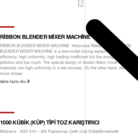
RİBBON BLENDER MİXER MACHİNE
RİBBON BLENDER MİXER MACHİNE Horizontal Ribbon Mixer RİBBON
BLENDER MİXER MACHİNE is a late-model mixing equipment with high
efficiency, high uniformity, high loading coefficient but low energy cost, low
pollution and low crush. The special design of double ribbon mixer the
materials into high uniformity in a few minutes. On the other hand, ribbon
mixer shows
daha fazla oku
1000 KÜBİK (KÜP) TİPİ TOZ KARIŞTIRICI
Malzeme : AISI 316 – 304 Paslanmaz Çelik İmal Edilebilkmektedir