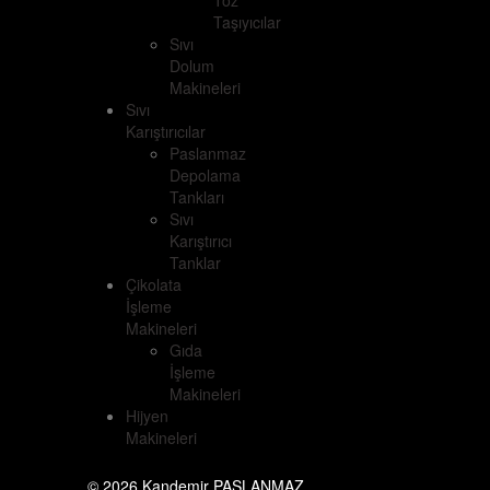
Toz
Taşıyıcılar
Sıvı
Dolum
Makineleri
Sıvı
Karıştırıcılar
Paslanmaz
Depolama
Tankları
Sıvı
Karıştırıcı
Tanklar
Çikolata
İşleme
Makineleri
Gıda
İşleme
Makineleri
Hijyen
Makineleri
© 2026 Kandemir PASLANMAZ