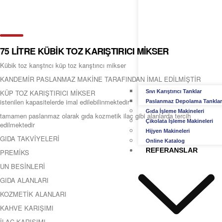
75 LİTRE KÜBİK TOZ KARIŞTIRICI MİKSER
Kübik toz karıştrıcı küp toz karıştırıcı mikser
KANDEMİR PASLANMAZ MAKİNE TARAFINDAN İMAL EDİLMİŞTİR
KÜP TOZ KARIŞTIRICI MİKSER
Sıvı Karıştırıcı Tanklar
istenilen kapasitelerde imal edilebilinmektedir
Paslanmaz Depolama Tanklar
Gıda İşleme Makineleri
tamamen paslanmaz olarak gıda kozmetik ilaç gibi alanlarda tercih
Çikolata İşleme Makineleri
edilmektedir
Hijyen Makineleri
GIDA TAKVİYELERİ
Online Katalog
REFERANSLAR
PREMİKS
UN BESİNLERİ
GIDA ALANLARI
KOZMETİK ALANLARI
KAHVE KARIŞIMI
İLAÇ KARIŞIMI