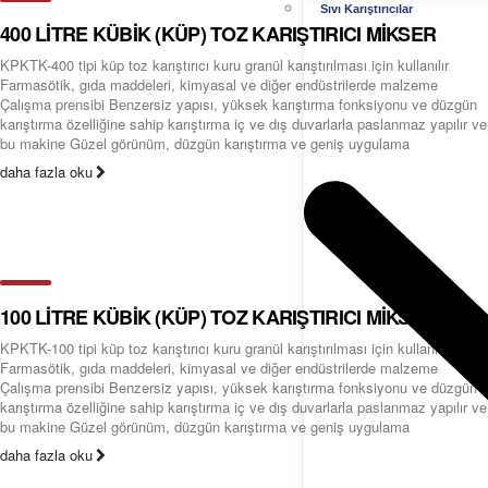
Sıvı Karıştırıcılar
400 LİTRE KÜBİK (KÜP) TOZ KARIŞTIRICI MİKSER
KPKTK-400 tipi küp toz karıştırıcı kuru granül karıştırılması için kullanılır
Farmasötik, gıda maddeleri, kimyasal ve diğer endüstrilerde malzeme
Çalışma prensibi Benzersiz yapısı, yüksek karıştırma fonksiyonu ve düzgün
karıştırma özelliğine sahip karıştırma iç ve dış duvarlarla paslanmaz yapılır ve
bu makine Güzel görünüm, düzgün karıştırma ve geniş uygulama
daha fazla oku
100 LİTRE KÜBİK (KÜP) TOZ KARIŞTIRICI MİKSER
KPKTK-100 tipi küp toz karıştırıcı kuru granül karıştırılması için kullanılır
Farmasötik, gıda maddeleri, kimyasal ve diğer endüstrilerde malzeme
Çalışma prensibi Benzersiz yapısı, yüksek karıştırma fonksiyonu ve düzgün
karıştırma özelliğine sahip karıştırma iç ve dış duvarlarla paslanmaz yapılır ve
bu makine Güzel görünüm, düzgün karıştırma ve geniş uygulama
daha fazla oku