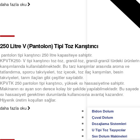
daha fazla oku
250 Litre V (Pantolon) Tipi Toz Karıştırıcı
pantolon tipi karıştırıcı 250 litre kapasiteye sahiptir.
KPVTK250- V tipi karıştırıcı toz-toz, granül-toz, granül-granül türdeki ürünlerin
karışımlarında kullanılabilmektedir. Bu tarz karışımlar arasında aroma ve
tatlandırma, sporcu takviyeleri, toz içecek, toz ilaç karışımları, besin
takviyeleri, tarım ilaçları gibi çeşitler sayılabilir.
KPVTK 250 pantolon tipi karıştırıcı, yüksek ısı hassasiyetine sahiptir.
Makinanın ısı ayarı son derece kolay bir şekilde yapılabilmektedir. Bu sayede
ısı hassasiyeti gerektiren durumlarda kullanıcısına avantaj kazandırır.
Hijyenik üretim koşulları sağlar.
daha fazla oku
Bidon Dolum
Çuval Dolum
Dozajlama Sistemleri
U Tipi Toz Taşıyıcılar
Sıvı Dolum Makineleri