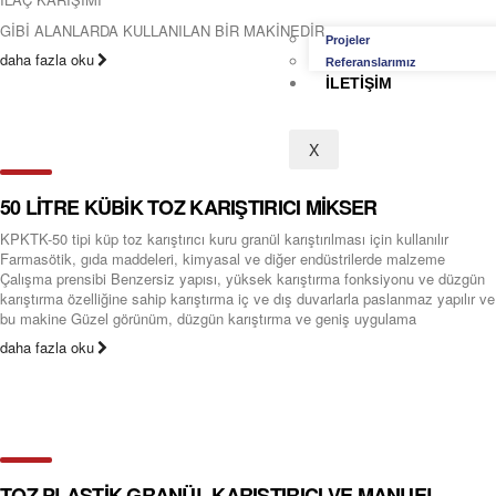
GİBİ ALANLARDA KULLANILAN BİR MAKİNEDİR
Projeler
daha fazla oku
Referanslarımız
İLETIŞIM
X
50 LİTRE KÜBİK TOZ KARIŞTIRICI MİKSER
KPKTK-50 tipi küp toz karıştırıcı kuru granül karıştırılması için kullanılır
Farmasötik, gıda maddeleri, kimyasal ve diğer endüstrilerde malzeme
Çalışma prensibi Benzersiz yapısı, yüksek karıştırma fonksiyonu ve düzgün
karıştırma özelliğine sahip karıştırma iç ve dış duvarlarla paslanmaz yapılır ve
bu makine Güzel görünüm, düzgün karıştırma ve geniş uygulama
daha fazla oku
TOZ PLASTİK GRANÜL KARIŞTIRICI VE MANUEL