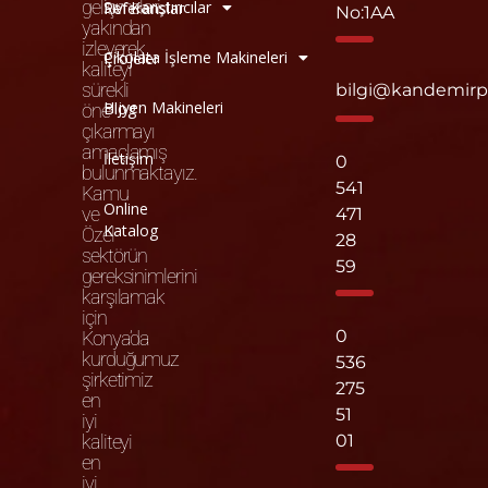
gelişmeleri
Sıvı Karıştırıcılar
Referanslar
No:1AA
yakından
izleyerek
Çikolata İşleme Makineleri
Projeler
kaliteyi
sürekli
bilgi@kandemir
Hijyen Makineleri
Blog
öne
çıkarmayı
amaçlamış
İletişim
0
bulunmaktayız.
541
Kamu
Online
ve
471
Katalog
Özel
28
sektörün
59
gereksinimlerini
karşılamak
için
0
Konya’da
kurduğumuz
536
şirketimiz
275
en
51
iyi
kaliteyi
01
en
iyi