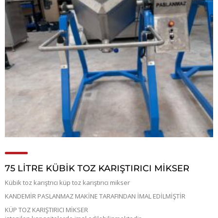
75 LİTRE KÜBİK TOZ KARIŞTIRICI MİKSER
Kübik toz karıştrıcı küp toz karıştırıcı mikser
KANDEMİR PASLANMAZ MAKİNE TARAFINDAN İMAL EDİLMİŞTİR
KÜP TOZ KARIŞTIRICI MİKSER