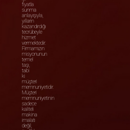
fiyatla
sunma
anlayışıyla,
yılların
kazandırdığı
tecrübeyle
hizmet
vermektedir.
Firmamızın
misyonunun
temel
taşı,
tabi
ki
müşteri
memnuniyetidir.
Müşteri
memnuniyetinin
sadece
kaliteli
makina
imalatı
değil,