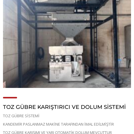
TOZ GÜBRE KARIŞTIRICI VE DOLUM SİSTEMİ
TOZ GÜBRE SİSTEMİ
KANDEMİR PASLANMAZ MAKİNE TARAFINDAN İMAL EDİLMİŞTİR
TOZ GÜBRE KARIŞIMI VE YARI OTOMATİK DOLUM MEVCUTTUR