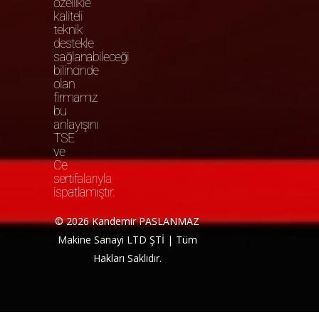
özellikle
kaliteli
teknik
destekle
sağlanabileceği
bilincinde
olan
firmamız
bu
anlayışını
TSE
ve
Ce
sertifalarıyla
ispatlamıştır.
© 2026 Kandemir PASLANMAZ
Makine Sanayi LTD ŞTİ | Tüm
Hakları Saklıdır.