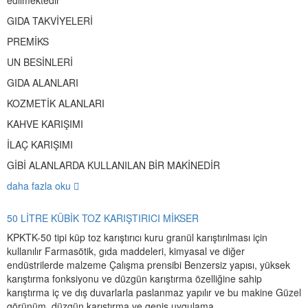
edilmektedir
GIDA TAKVİYELERİ
PREMİKS
UN BESİNLERİ
GIDA ALANLARI
KOZMETİK ALANLARI
KAHVE KARIŞIMI
İLAÇ KARIŞIMI
GİBİ ALANLARDA KULLANILAN BİR MAKİNEDİR
daha fazla oku
50 LİTRE KÜBİK TOZ KARIŞTIRICI MİKSER
KPKTK-50 tipi küp toz karıştırıcı kuru granül karıştırılması için
kullanılır Farmasötik, gıda maddeleri, kimyasal ve diğer
endüstrilerde malzeme Çalışma prensibi Benzersiz yapısı, yüksek
karıştırma fonksiyonu ve düzgün karıştırma özelliğine sahip
karıştırma iç ve dış duvarlarla paslanmaz yapılır ve bu makine Güzel
görünüm, düzgün karıştırma ve geniş uygulama