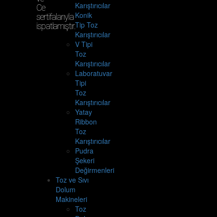
Karıştırıcılar
Ce
Konik
sertifalarıyla
Tip Toz
ispatlamıştır.
Karıştırıcılar
V Tipi
Toz
Karıştırıcılar
Laboratuvar
Tipi
Toz
Karıştırıcılar
Yatay
Ribbon
Toz
Karıştırıcılar
Pudra
Şekeri
Değirmenleri
Toz ve Sıvı
Dolum
Makineleri
Toz