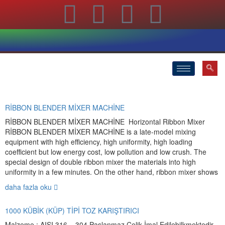
RİBBON BLENDER MİXER MACHİNE
RİBBON BLENDER MİXER MACHİNE Horizontal Ribbon Mixer
RİBBON BLENDER MİXER MACHİNE is a late-model mixing
equipment with high efficiency, high uniformity, high loading
coefficient but low energy cost, low pollution and low crush. The
special design of double ribbon mixer the materials into high
uniformity in a few minutes. On the other hand, ribbon mixer shows
daha fazla oku
1000 KÜBİK (KÜP) TİPİ TOZ KARIŞTIRICI
Malzeme : AISI 316 – 304 Paslanmaz Çelik İmal Edilebilkmektedir