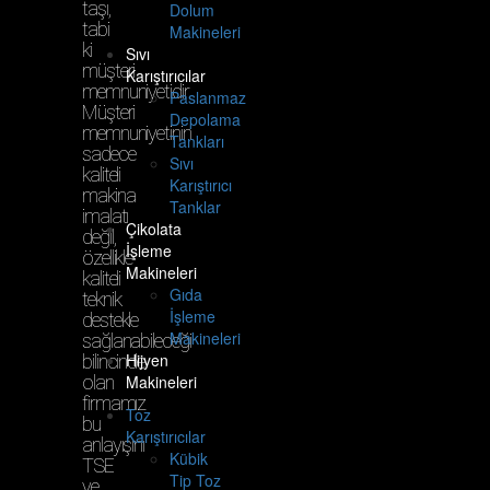
taşı,
Dolum
tabi
Makineleri
ki
Sıvı
müşteri
Karıştırıcılar
memnuniyetidir.
Paslanmaz
Müşteri
Depolama
memnuniyetinin
Tankları
sadece
Sıvı
kaliteli
Karıştırıcı
makina
Tanklar
imalatı
Çikolata
değil,
İşleme
özellikle
Makineleri
kaliteli
Gıda
teknik
İşleme
destekle
Makineleri
sağlanabileceği
Hijyen
bilincinde
olan
Makineleri
firmamız
Toz
bu
Karıştırıcılar
anlayışını
Kübik
TSE
Tip Toz
ve