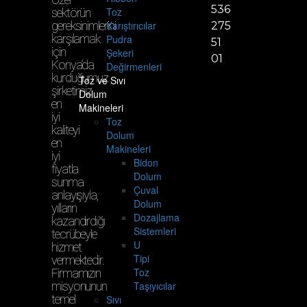
536
Toz
sektörün
gereksinimlerini
Karıştırıcılar
275
karşılamak
Pudra
51
için
Şekeri
01
Konya’da
Değirmenleri
kurduğumuz
Toz ve Sıvı
şirketimiz
Dolum
en
Makineleri
iyi
Toz
kaliteyi
Dolum
en
Makineleri
iyi
Bidon
fiyatla
Dolum
sunma
Çuval
anlayışıyla,
Dolum
yılların
Dozajlama
kazandırdığı
Sistemleri
tecrübeyle
U
hizmet
Tipi
vermektedir.
Toz
Firmamızın
misyonunun
Taşıyıcılar
temel
Sıvı