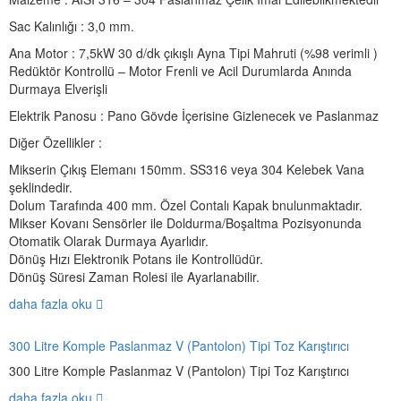
Sac Kalınlığı : 3,0 mm.
Ana Motor : 7,5kW 30 d/dk çıkışlı Ayna Tipi Mahruti (%98 verimli )
Redüktör Kontrollü – Motor Frenli ve Acil Durumlarda Anında
Durmaya Elverişli
Elektrik Panosu : Pano Gövde İçerisine Gizlenecek ve Paslanmaz
Diğer Özellikler :
Mikserin Çıkış Elemanı 150mm. SS316 veya 304 Kelebek Vana
şeklindedir.
Dolum Tarafında 400 mm. Özel Contalı Kapak bnulunmaktadır.
Mikser Kovanı Sensörler ile Doldurma/Boşaltma Pozisyonunda
Otomatik Olarak Durmaya Ayarlıdır.
Dönüş Hızı Elektronik Potans ile Kontrollüdür.
Dönüş Süresi Zaman Rolesi ile Ayarlanabilir.
daha fazla oku
300 Litre Komple Paslanmaz V (Pantolon) Tipi Toz Karıştırıcı
300 Litre Komple Paslanmaz V (Pantolon) Tipi Toz Karıştırıcı
daha fazla oku