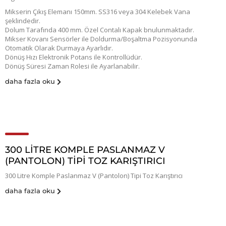
Mikserin Çıkış Elemanı 150mm. SS316 veya 304 Kelebek Vana
şeklindedir.
Dolum Tarafında 400 mm. Özel Contalı Kapak bnulunmaktadır.
Mikser Kovanı Sensörler ile Doldurma/Boşaltma Pozisyonunda
Otomatik Olarak Durmaya Ayarlıdır.
Dönüş Hızı Elektronik Potans ile Kontrollüdür.
Dönüş Süresi Zaman Rolesi ile Ayarlanabilir.
daha fazla oku
300 LITRE KOMPLE PASLANMAZ V
(PANTOLON) TIPI TOZ KARIŞTIRICI
300 Litre Komple Paslanmaz V (Pantolon) Tipi Toz Karıştırıcı
daha fazla oku