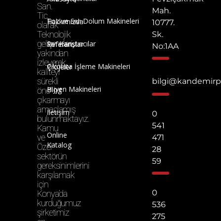
San.
Mah.
Tic.
Toz ve Sıvı Dolum Makineleri
Hakkımızda
10777.
olarak
Teknolojik
Sk.
gelişmeleri
Sıvı Karıştırıcılar
Referanslar
No:1AA
yakından
izleyerek
Çikolata İşleme Makineleri
Projeler
kaliteyi
sürekli
bilgi@kandemir
Hijyen Makineleri
Blog
öne
çıkarmayı
amaçlamış
İletişim
0
bulunmaktayız.
541
Kamu
Online
ve
471
Katalog
Özel
28
sektörün
59
gereksinimlerini
karşılamak
için
0
Konya’da
kurduğumuz
536
şirketimiz
275