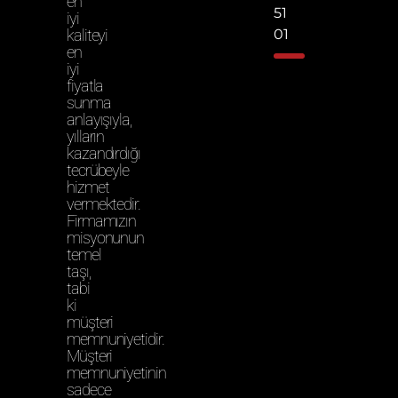
en
51
iyi
kaliteyi
01
en
iyi
fiyatla
sunma
anlayışıyla,
yılların
kazandırdığı
tecrübeyle
hizmet
vermektedir.
Firmamızın
misyonunun
temel
taşı,
tabi
ki
müşteri
memnuniyetidir.
Müşteri
memnuniyetinin
sadece