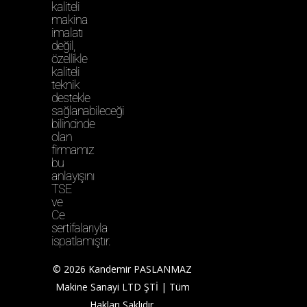
kaliteli
makina
imalatı
değil,
özellikle
kaliteli
teknik
destekle
sağlanabileceği
bilincinde
olan
firmamız
bu
anlayışını
TSE
ve
Ce
sertifalarıyla
ispatlamıştır.
© 2026 Kandemir PASLANMAZ
Makine Sanayi LTD ŞTİ | Tüm
Hakları Saklıdır.