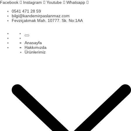
Skip
Facebook
Instagram
Youtube
Whatsapp
to
0541 471 28 59
content
bilgi@kandemirpaslanmaz.com
Fevziçakmak Mah. 10777. Sk. No:1AA
Anasayfa
Hakkımızda
Ürünlerimiz