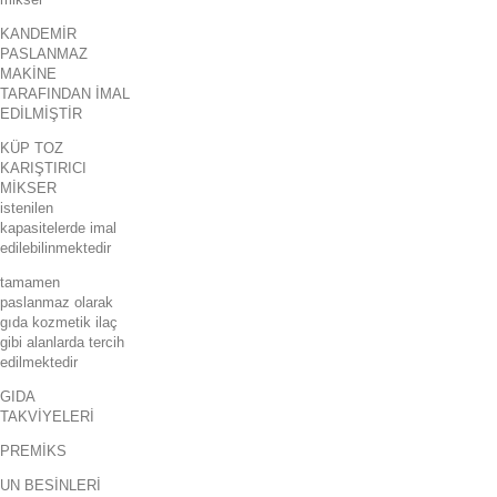
KANDEMİR
PASLANMAZ
MAKİNE
TARAFINDAN İMAL
EDİLMİŞTİR
KÜP TOZ
KARIŞTIRICI
MİKSER
istenilen
kapasitelerde imal
edilebilinmektedir
tamamen
paslanmaz olarak
gıda kozmetik ilaç
gibi alanlarda tercih
edilmektedir
GIDA
TAKVİYELERİ
PREMİKS
UN BESİNLERİ