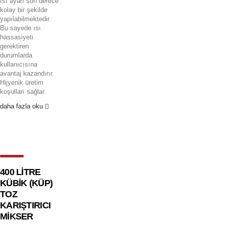
ısı ayarı son derece
kolay bir şekilde
yapılabilmektedir.
Bu sayede ısı
hassasiyeti
gerektiren
durumlarda
kullanıcısına
avantaj kazandırır.
Hijyenik üretim
koşulları sağlar.
daha fazla oku
400 LİTRE
KÜBİK (KÜP)
TOZ
KARIŞTIRICI
MİKSER