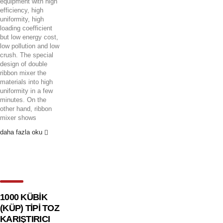
equipment with high
efficiency, high
uniformity, high
loading coefficient
but low energy cost,
low pollution and low
crush. The special
design of double
ribbon mixer the
materials into high
uniformity in a few
minutes. On the
other hand, ribbon
mixer shows
daha fazla oku
1000 KÜBİK
(KÜP) TİPİ TOZ
KARIŞTIRICI