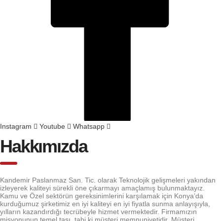
Instagram
Youtube
Whatsapp
Hakkımızda
Kandemir Paslanmaz San. Tic. olarak Teknolojik gelişmeleri yakından
izleyerek kaliteyi sürekli öne çıkarmayı amaçlamış bulunmaktayız.
Kamu ve Özel sektörün gereksinimlerini karşılamak için Konya’da
kurduğumuz şirketimiz en iyi kaliteyi en iyi fiyatla sunma anlayışıyla,
yılların kazandırdığı tecrübeyle hizmet vermektedir. Firmamızın
misyonunun temel taşı, tabi ki müşteri memnuniyetidir. Müşteri