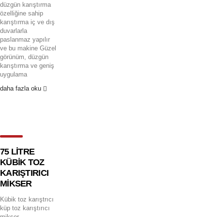
düzgün karıştırma
özelliğine sahip
karıştırma iç ve dış
duvarlarla
paslanmaz yapılır
ve bu makine Güzel
görünüm, düzgün
karıştırma ve geniş
uygulama
daha fazla oku
75 LİTRE
KÜBİK TOZ
KARIŞTIRICI
MİKSER
Kübik toz karıştrıcı
küp toz karıştırıcı
mikser