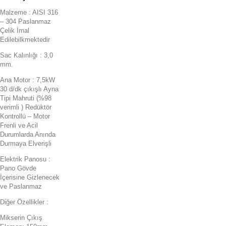
Malzeme : AISI 316
– 304 Paslanmaz
Çelik İmal
Edilebilkmektedir
Sac Kalınlığı : 3,0
mm.
Ana Motor : 7,5kW
30 d/dk çıkışlı Ayna
Tipi Mahruti (%98
verimli ) Redüktör
Kontrollü – Motor
Frenli ve Acil
Durumlarda Anında
Durmaya Elverişli
Elektrik Panosu :
Pano Gövde
İçerisine Gizlenecek
ve Paslanmaz
Diğer Özellikler :
Mikserin Çıkış