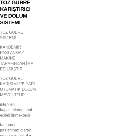
TOZ GÜBRE
KARIŞTIRICI
VE DOLUM
SİSTEMİ
TOZ GÜBRE
SİSTEMİ
KANDEMİR
PASLANMAZ
MAKİNE
TARAFINDAN İMAL
EDİLMİŞTİR
TOZ GÜBRE
KARIŞIMI VE YARI
OTOMATİK DOLUM
MEVCUTTUR
istenilen
kapasitelerde imal
edilebilinmektedir
tamamen
paslanmaz olarak
gıda kozmetik ilaç