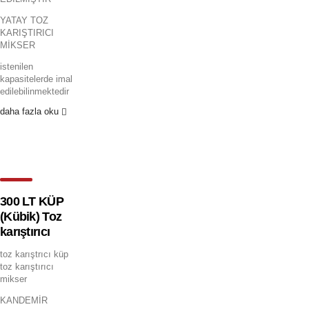
YATAY TOZ
KARIŞTIRICI
MİKSER
istenilen
kapasitelerde imal
edilebilinmektedir
daha fazla oku
300 LT KÜP
(Kübik) Toz
karıştırıcı
toz karıştrıcı küp
toz karıştırıcı
mikser
KANDEMİR