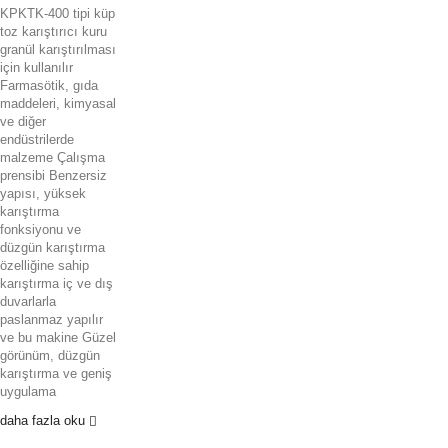
KPKTK-400 tipi küp
toz karıştırıcı kuru
granül karıştırılması
için kullanılır
Farmasötik, gıda
maddeleri, kimyasal
ve diğer
endüstrilerde
malzeme Çalışma
prensibi Benzersiz
yapısı, yüksek
karıştırma
fonksiyonu ve
düzgün karıştırma
özelliğine sahip
karıştırma iç ve dış
duvarlarla
paslanmaz yapılır
ve bu makine Güzel
görünüm, düzgün
karıştırma ve geniş
uygulama
daha fazla oku