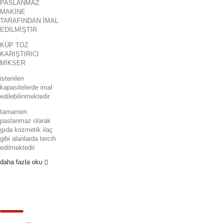
PASLANMAZ
MAKİNE
TARAFINDAN İMAL
EDİLMİŞTİR
KÜP TOZ
KARIŞTIRICI
MİKSER
istenilen
kapasitelerde imal
edilebilinmektedir
tamamen
paslanmaz olarak
gıda kozmetik ilaç
gibi alanlarda tercih
edilmektedir
daha fazla oku