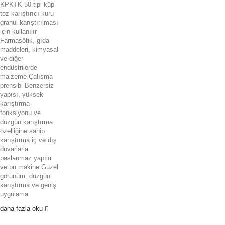
KPKTK-50 tipi küp
toz karıştırıcı kuru
granül karıştırılması
için kullanılır
Farmasötik, gıda
maddeleri, kimyasal
ve diğer
endüstrilerde
malzeme Çalışma
prensibi Benzersiz
yapısı, yüksek
karıştırma
fonksiyonu ve
düzgün karıştırma
özelliğine sahip
karıştırma iç ve dış
duvarlarla
paslanmaz yapılır
ve bu makine Güzel
görünüm, düzgün
karıştırma ve geniş
uygulama
daha fazla oku