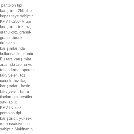
pantolon tipi
karıştırıcı 250 litre
kapasiteye sahiptir.
KPVTK250- V tipi
karıştırıcı toz-toz,
granül-toz, granül-
granül türdeki
ürünlerin
karışımlarında
kullanılabilmektedir.
Bu tarz karışımlar
arasında aroma ve
tatlandırma, sporcu
takviyeleri, toz
içecek, toz ilaç
karışımları, besin
takviyeleri, tarım
ilaçları gibi çeşitler
sayılabilir.
KPVTK 250
pantolon tipi
karıştırıcı, yüksek
ısı hassasiyetine
sahiptir. Makinanın