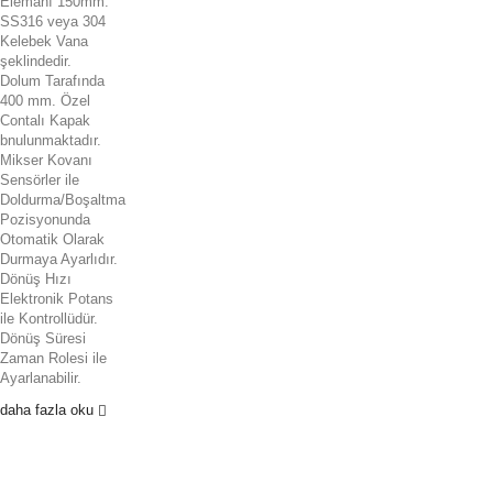
Elemanı 150mm.
SS316 veya 304
Kelebek Vana
şeklindedir.
Dolum Tarafında
400 mm. Özel
Contalı Kapak
bnulunmaktadır.
Mikser Kovanı
Sensörler ile
Doldurma/Boşaltma
Pozisyonunda
Otomatik Olarak
Durmaya Ayarlıdır.
Dönüş Hızı
Elektronik Potans
ile Kontrollüdür.
Dönüş Süresi
Zaman Rolesi ile
Ayarlanabilir.
daha fazla oku