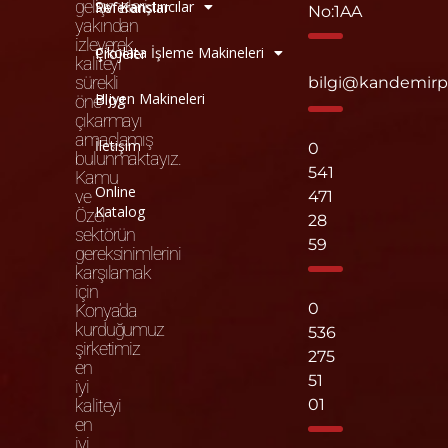
gelişmeleri
Sıvı Karıştırıcılar
Referanslar
No:1AA
yakından
izleyerek
Çikolata İşleme Makineleri
Projeler
kaliteyi
sürekli
bilgi@kandemir
Hijyen Makineleri
Blog
öne
çıkarmayı
amaçlamış
İletişim
0
bulunmaktayız.
541
Kamu
Online
ve
471
Katalog
Özel
28
sektörün
59
gereksinimlerini
karşılamak
için
0
Konya’da
kurduğumuz
536
şirketimiz
275
en
51
iyi
kaliteyi
01
en
iyi