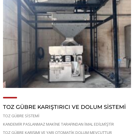
TOZ GÜBRE KARIŞTIRICI VE DOLUM SİSTEMİ
TOZ GÜBRE SİSTEMİ
KANDEMİR PASLANMAZ MAKİNE TARAFINDAN İMAL EDİLMİŞTİR
TOZ GÜBRE KARIŞIMI VE YARI OTOMATİK DOLUM MEVCUTTUR