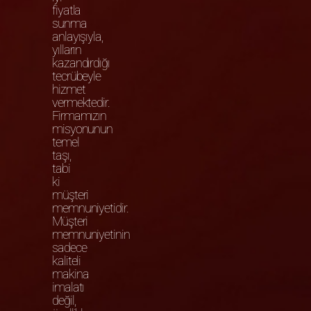
fiyatla
sunma
anlayışıyla,
yılların
kazandırdığı
tecrübeyle
hizmet
vermektedir.
Firmamızın
misyonunun
temel
taşı,
tabi
ki
müşteri
memnuniyetidir.
Müşteri
memnuniyetinin
sadece
kaliteli
makina
imalatı
değil,