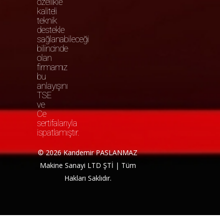
özellikle
kaliteli
teknik
destekle
sağlanabileceği
bilincinde
olan
firmamız
bu
anlayışını
TSE
ve
Ce
sertifalarıyla
ispatlamıştır.
© 2026 Kandemir PASLANMAZ
Makine Sanayi LTD ŞTİ | Tüm
Hakları Saklıdır.