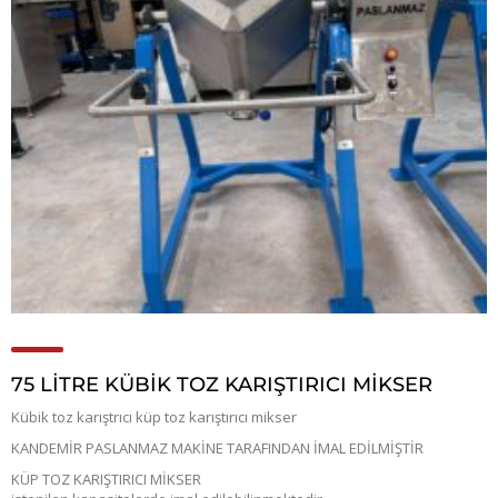
75 LİTRE KÜBİK TOZ KARIŞTIRICI MİKSER
Kübik toz karıştrıcı küp toz karıştırıcı mikser
KANDEMİR PASLANMAZ MAKİNE TARAFINDAN İMAL EDİLMİŞTİR
KÜP TOZ KARIŞTIRICI MİKSER