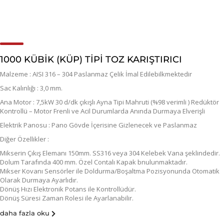
1000 KÜBİK (KÜP) TİPİ TOZ KARIŞTIRICI
Malzeme : AISI 316 – 304 Paslanmaz Çelik İmal Edilebilkmektedir
Sac Kalınlığı : 3,0 mm.
Ana Motor : 7,5kW 30 d/dk çıkışlı Ayna Tipi Mahruti (%98 verimli ) Redüktör
Kontrollü – Motor Frenli ve Acil Durumlarda Anında Durmaya Elverişli
Elektrik Panosu : Pano Gövde İçerisine Gizlenecek ve Paslanmaz
Diğer Özellikler :
Mikserin Çıkış Elemanı 150mm. SS316 veya 304 Kelebek Vana şeklindedir.
Dolum Tarafında 400 mm. Özel Contalı Kapak bnulunmaktadır.
Mikser Kovanı Sensörler ile Doldurma/Boşaltma Pozisyonunda Otomatik
Olarak Durmaya Ayarlıdır.
Dönüş Hızı Elektronik Potans ile Kontrollüdür.
Dönüş Süresi Zaman Rolesi ile Ayarlanabilir.
daha fazla oku