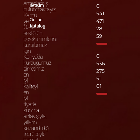
amaçlamış
İletişim
0
bulunmaktayız.
541
Kamu
Online
ve
471
Katalog
Özel
28
sektörün
59
gereksinimlerini
karşılamak
için
0
Konya’da
kurduğumuz
536
şirketimiz
275
en
51
iyi
kaliteyi
01
en
iyi
fiyatla
sunma
anlayışıyla,
yılların
kazandırdığı
tecrübeyle
hizmet