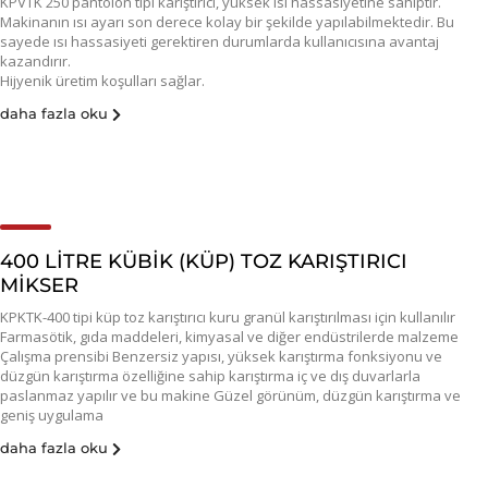
KPVTK 250 pantolon tipi karıştırıcı, yüksek ısı hassasiyetine sahiptir.
Makinanın ısı ayarı son derece kolay bir şekilde yapılabilmektedir. Bu
sayede ısı hassasiyeti gerektiren durumlarda kullanıcısına avantaj
kazandırır.
Hijyenik üretim koşulları sağlar.
daha fazla oku
400 LİTRE KÜBİK (KÜP) TOZ KARIŞTIRICI
MİKSER
KPKTK-400 tipi küp toz karıştırıcı kuru granül karıştırılması için kullanılır
Farmasötik, gıda maddeleri, kimyasal ve diğer endüstrilerde malzeme
Çalışma prensibi Benzersiz yapısı, yüksek karıştırma fonksiyonu ve
düzgün karıştırma özelliğine sahip karıştırma iç ve dış duvarlarla
paslanmaz yapılır ve bu makine Güzel görünüm, düzgün karıştırma ve
geniş uygulama
daha fazla oku