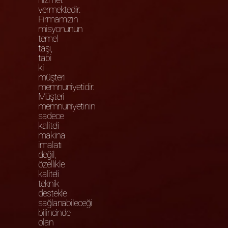
vermektedir.
Firmamızın
misyonunun
temel
taşı,
tabi
ki
müşteri
memnuniyetidir.
Müşteri
memnuniyetinin
sadece
kaliteli
makina
imalatı
değil,
özellikle
kaliteli
teknik
destekle
sağlanabileceği
bilincinde
olan