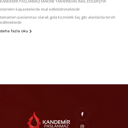
KANDEMİR PASLANMAZ MAKİNE TARAFINDAN İMAL EDİLMİŞTİR
istenilen kapasitelerde imal edilebilinmektedir
tamamen paslanmaz olarak gıda kozmetik ilaç gibi alanlarda tercih
edilmektedir
daha fazla oku