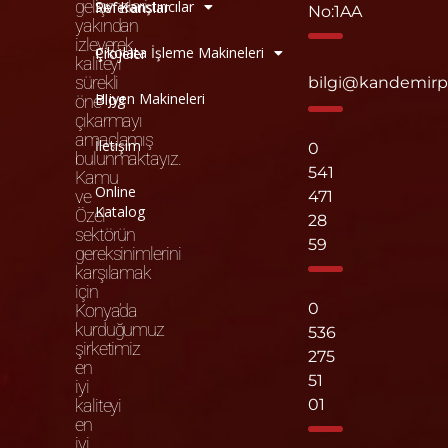
gelişmeleri
Sıvı Karıştırıcılar
Referanslar
No:1AA
yakından
izleyerek
Çikolata İşleme Makineleri
Projeler
kaliteyi
sürekli
bilgi@kandemir
Hijyen Makineleri
Blog
öne
çıkarmayı
amaçlamış
İletişim
0
bulunmaktayız.
541
Kamu
Online
ve
471
Katalog
Özel
28
sektörün
59
gereksinimlerini
karşılamak
için
0
Konya’da
kurduğumuz
536
şirketimiz
275
en
51
iyi
kaliteyi
01
en
iyi