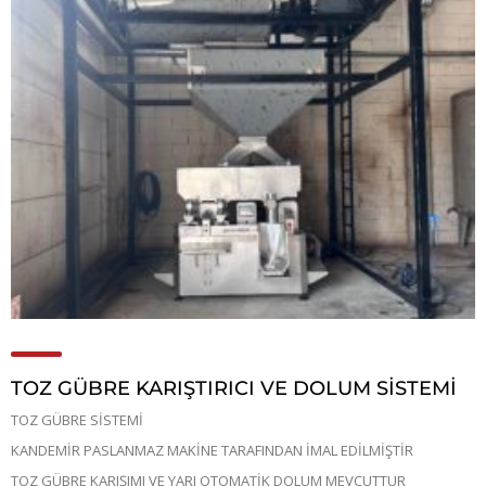
TOZ GÜBRE KARIŞTIRICI VE DOLUM SİSTEMİ
TOZ GÜBRE SİSTEMİ
KANDEMİR PASLANMAZ MAKİNE TARAFINDAN İMAL EDİLMİŞTİR
TOZ GÜBRE KARIŞIMI VE YARI OTOMATİK DOLUM MEVCUTTUR