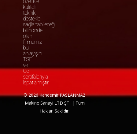
özellikle
kaliteli
teknik
destekle
sağlanabileceği
bilincinde
olan
firmamız
bu
anlayışını
TSE
ve
Ce
sertifalarıyla
ispatlamıştır.
© 2026 Kandemir PASLANMAZ
Makine Sanayi LTD ŞTİ | Tüm
Hakları Saklıdır.