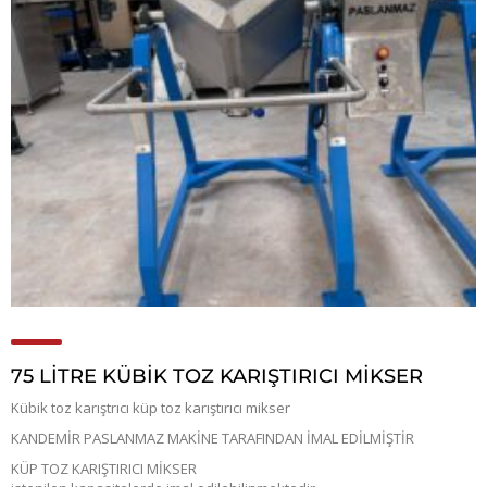
75 LİTRE KÜBİK TOZ KARIŞTIRICI MİKSER
Kübik toz karıştrıcı küp toz karıştırıcı mikser
KANDEMİR PASLANMAZ MAKİNE TARAFINDAN İMAL EDİLMİŞTİR
KÜP TOZ KARIŞTIRICI MİKSER