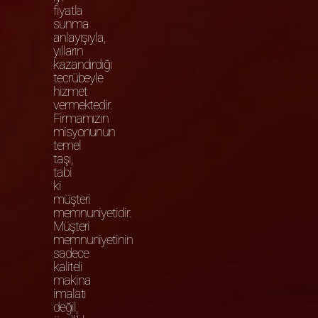
fiyatla
sunma
anlayışıyla,
yılların
kazandırdığı
tecrübeyle
hizmet
vermektedir.
Firmamızın
misyonunun
temel
taşı,
tabi
ki
müşteri
memnuniyetidir.
Müşteri
memnuniyetinin
sadece
kaliteli
makina
imalatı
değil,