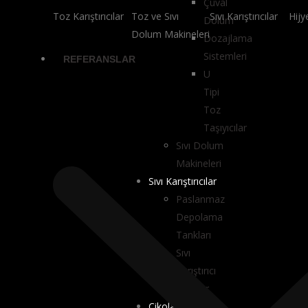
Çuval
Toz Karıştırıcılar
Toz ve Sıvı
Sıvı Karıştırıcılar
Hijy
Dolum
Dolum Makineleri​
Dozajlama
Sistemleri
REFERANSLAR
U
Tipi
Toz
Taşıyıcılar
Sıvı Dolum
Makineleri
Sıvı Karıştırıcılar
Paslanmaz
Depolama
Tankları
Sıvı
Karıştırıcı
Tanklar
Çikolata İşleme