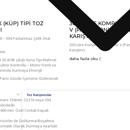
 (KÜP) TİPİ TOZ
300 LITRE KOMPLE 
I
V (PANTOLON) TIPI T
KARIŞTIRICI
16 – 304 Paslanmaz Çelik İmal
300 Litre Komple Paslanmaz V (Pant
Karıştırıcı
 mm.
daha fazla oku
 30 d/dk çıkışlı Ayna Tipi Mahruti
düktör Kontrollü – Motor Frenli ve
Anında Durmaya Elverişli
: Pano Gövde İçerisine Gizlenecek
Toz Karıştırıcılar
lemanı 150mm. SS316 veya 304
lindedir.
400 mm. Özel Contalı Kapak
nsörler ile Doldurma/Boşaltma
matik Olarak Durmaya Ayarlıdır.