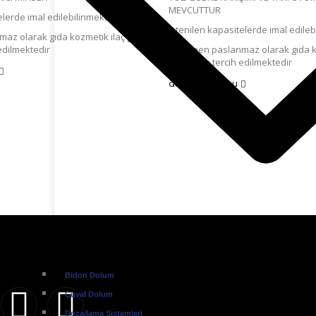
MEVCUTTUR
elerde imal edilebilinmektedir
istenilen kapasitelerde imal edileb
z olarak gıda kozmetik ilaç gibi
edilmektedir
tamamen paslanmaz olarak gıda ko
alanlarda tercih edilmektedir
daha fazla oku
Bidon Dolum
Çuval Dolum
Dozajlama Sistemleri