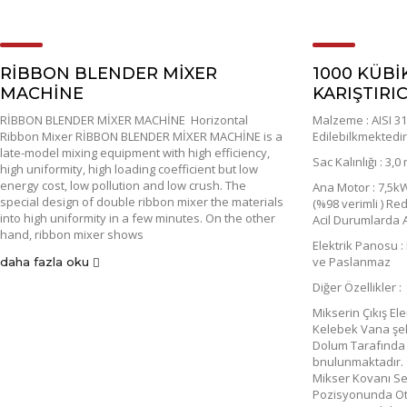
RİBBON BLENDER MİXER
1000 KÜBİK
MACHİNE
KARIŞTIRIC
RİBBON BLENDER MİXER MACHİNE Horizontal
Malzeme : AISI 3
Ribbon Mixer RİBBON BLENDER MİXER MACHİNE is a
Edilebilkmektedir
late-model mixing equipment with high efficiency,
Sac Kalınlığı : 3,0
high uniformity, high loading coefficient but low
energy cost, low pollution and low crush. The
Ana Motor : 7,5kW
special design of double ribbon mixer the materials
(%98 verimli ) Re
into high uniformity in a few minutes. On the other
Acil Durumlarda 
hand, ribbon mixer shows
Elektrik Panosu 
ve Paslanmaz
daha fazla oku
Diğer Özellikler :
Mikserin Çıkış E
Kelebek Vana şek
Dolum Tarafında 
bnulunmaktadır.
Mikser Kovanı Se
Pozisyonunda Oto