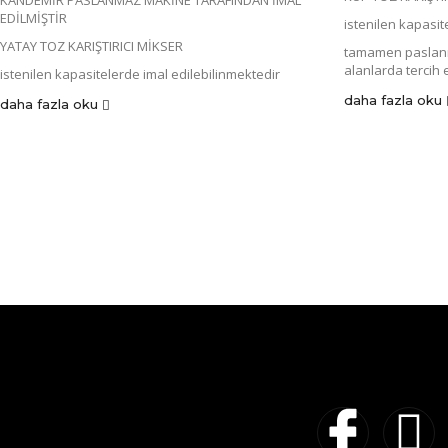
KANDEMİR PASLANMAZ MAKİNE TARAFINDAN İMAL
EDİLMİŞTİR
istenilen kapasit
YATAY TOZ KARIŞTIRICI MİKSER
tamamen paslanma
alanlarda tercih 
istenilen kapasitelerde imal edilebilinmektedir
daha fazla oku
daha fazla oku