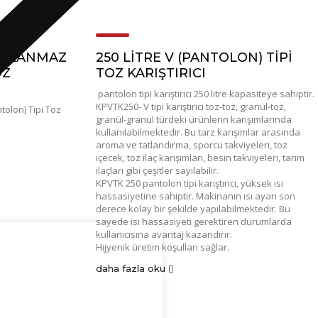
PASLANMAZ
250 LITRE V (PANTOLON) TIPI
OZ
TOZ KARIŞTIRICI
pantolon tipi karıştırıcı 250 litre kapasiteye sahiptir.
KPVTK250- V tipi karıştırıcı toz-toz, granül-toz,
olon) Tipi Toz
granül-granül türdeki ürünlerin karışımlarında
kullanılabilmektedir. Bu tarz karışımlar arasında
aroma ve tatlandırma, sporcu takviyeleri, toz
içecek, toz ilaç karışımları, besin takviyeleri, tarım
ilaçları gibi çeşitler sayılabilir.
KPVTK 250 pantolon tipi karıştırıcı, yüksek ısı
hassasiyetine sahiptir. Makinanın ısı ayarı son
derece kolay bir şekilde yapılabilmektedir. Bu
sayede ısı hassasiyeti gerektiren durumlarda
kullanıcısına avantaj kazandırır.
Hijyenik üretim koşulları sağlar.
daha fazla oku