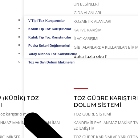
UN BESİNLERİ
GIDA ALANLARI
KOZMETİK ALANLARI
V Tipi Toz Karıştırıcılar
Konik Tip Toz Karıştırıcılar
KAHVE KARIŞIMI
Kübik Tip Toz Karıştırıcılar
İLAÇ KARIŞIMI
Pudra Şekeri Değirmenleri
GİBİ ALANLARDA KULLANILAN BİR 
Yatay Ribbon Toz Karıştırıcılar
daha fazla oku
Toz ve Sıvı Dolum Makineleri
P (KÜBIK) TOZ
TOZ GÜBRE KARIŞTIRI
I
DOLUM SİSTEMİ
toz karıştırıcı mikser
TOZ GÜBRE SİSTEMİ
NMAZ MAKİNE TARAFINDAN İMAL
KANDEMİR PASLANMAZ MAKİNE TA
EDİLMİŞTİR
RICI MİKSER
TOZ GÜBRE KARIŞIMI VE YARI OT