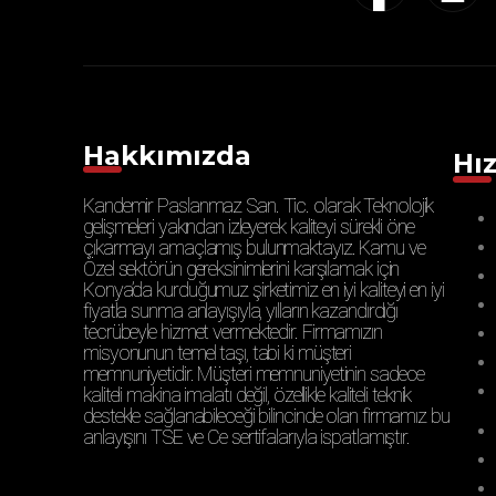
Hakkımızda
Hız
Kandemir Paslanmaz San. Tic. olarak Teknolojik
gelişmeleri yakından izleyerek kaliteyi sürekli öne
çıkarmayı amaçlamış bulunmaktayız. Kamu ve
Özel sektörün gereksinimlerini karşılamak için
Konya’da kurduğumuz şirketimiz en iyi kaliteyi en iyi
fiyatla sunma anlayışıyla, yılların kazandırdığı
tecrübeyle hizmet vermektedir. Firmamızın
misyonunun temel taşı, tabi ki müşteri
memnuniyetidir. Müşteri memnuniyetinin sadece
kaliteli makina imalatı değil, özellikle kaliteli teknik
destekle sağlanabileceği bilincinde olan firmamız bu
anlayışını TSE ve Ce sertifalarıyla ispatlamıştır.