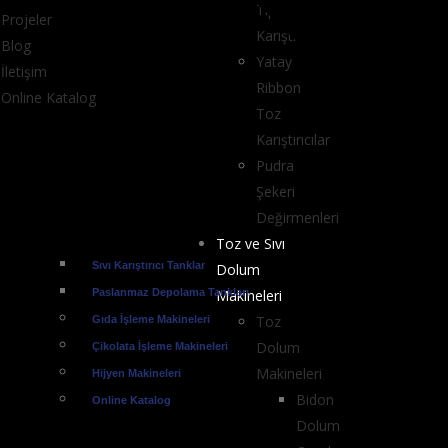
Tipi Toz
Projeler
Karıştırıcılar
Blog
Yatay
İletişim
Ribbon
Online Katalog
Toz
Karıştırıcılar
Pudra
Şekeri
Değirmenleri
Toz ve Sıvı
Sıvı Karıştırıcı Tanklar
Dolum
Paslanmaz Depolama Tankları
Makineleri
Toz
Gıda İşleme Makineleri
Dolum
Çikolata İşleme Makineleri
Makineleri
Hijyen Makineleri
Bidon
Online Katalog
Dolum