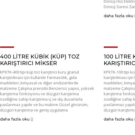
Dönüş Hızı Elektr
Dönüş Süresi Zama
daha fazla oku
400 LİTRE KÜBİK (KÜP) TOZ
100 LİTRE 
KARIŞTIRICI MİKSER
KARIŞTIRI
KPKTK-400 tipi küp toz karıştırıcı kuru granül
KPKTK-100 tipi küp
karıştırılması için kullanılır Farmasötik, gıda
karıştırılması için
maddeleri, kimyasal ve diğer endüstrilerde
maddeleri, kimya
malzeme Çalışma prensibi Benzersiz yapısı, yüksek
malzeme Çalışma 
karıştırma fonksiyonu ve düzgün karıştırma
karıştırma fonks
özelliğine sahip karıştırma iç ve dış duvarlarla
özelliğine sahip k
paslanmaz yapılır ve bu makine Güzel görünüm,
paslanmaz yapılı
düzgün karıştırma ve geniş uygulama
düzgün karıştırm
daha fazla oku
daha fazla oku