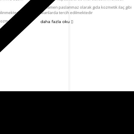
tamamen paslanmaz olarak gıda kozmetik ilaç gibi
ilinmektedir
alanlarda tercih edilmektedir
zmetik ilaç gibi
daha fazla oku