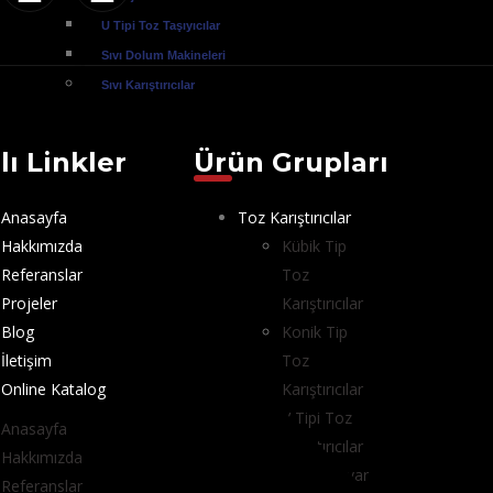
U Tipi Toz Taşıyıcılar
Sıvı Dolum Makineleri
Sıvı Karıştırıcılar
lı Linkler
Ürün Grupları
Anasayfa
Toz Karıştırıcılar
Hakkımızda
Kübik Tip
Referanslar
Toz
Projeler
Karıştırıcılar
Blog
Konik Tip
İletişim
Toz
Online Katalog
Karıştırıcılar
V Tipi Toz
Anasayfa
Karıştırıcılar
Hakkımızda
Laboratuvar
Referanslar