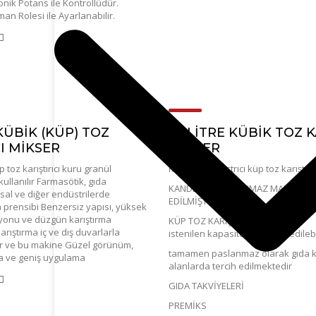
onik Potans ile Kontrollüdür.
n Rolesi ile Ayarlanabilir.
KÜBİK (KÜP) TOZ
75 LİTRE KÜBİK TOZ K
CI MİKSER
MİKSER
 toz karıştırıcı kuru granül
Kübik toz karıştrıcı küp toz karıştırı
 kullanılır Farmasötik, gıda
KANDEMİR PASLANMAZ MAKİNE TA
sal ve diğer endüstrilerde
EDİLMİŞTİR
prensibi Benzersiz yapısı, yüksek
iyonu ve düzgün karıştırma
KÜP TOZ KARIŞTIRICI MİKSER
arıştırma iç ve dış duvarlarla
istenilen kapasitelerde imal edileb
r ve bu makine Güzel görünüm,
tamamen paslanmaz olarak gıda ko
a ve geniş uygulama
alanlarda tercih edilmektedir
GIDA TAKVİYELERİ
PREMİKS