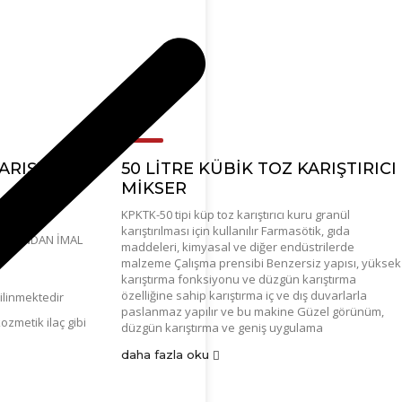
ARIŞTIRICI
50 LİTRE KÜBİK TOZ KARIŞTIRICI
MİKSER
cı mikser
KPKTK-50 tipi küp toz karıştırıcı kuru granül
karıştırılması için kullanılır Farmasötik, gıda
RAFINDAN İMAL
maddeleri, kimyasal ve diğer endüstrilerde
malzeme Çalışma prensibi Benzersiz yapısı, yüksek
karıştırma fonksiyonu ve düzgün karıştırma
özelliğine sahip karıştırma iç ve dış duvarlarla
ilinmektedir
paslanmaz yapılır ve bu makine Güzel görünüm,
zmetik ilaç gibi
düzgün karıştırma ve geniş uygulama
daha fazla oku