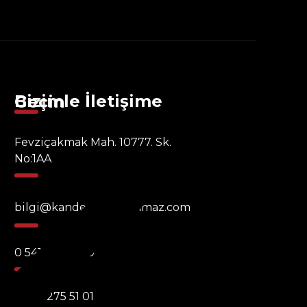
Bizimle İletişime Geçin
Fevziçakmak Mah. 10777. Sk.
No:1AA
bilgi@kandemirpaslanmaz.com
0 541 471 28 59
0 536 275 51 01