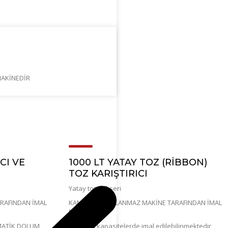
MAKİNEDİR
CI VE
1000 LT YATAY TOZ (RİBBON)
TOZ KARIŞTIRICI
Yatay toz mikseri
RAFINDAN İMAL
KANDEMİR PASLANMAZ MAKİNE TARAFINDAN İMAL
EDİLMİŞTİR
OMATİK DOLUM
istenilen kapasitelerde imal edilebilinmektedir