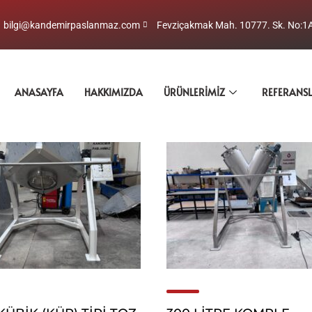
bilgi@kandemirpaslanmaz.com
Fevziçakmak Mah. 10777. Sk. No:1
ANASAYFA
HAKKIMIZDA
ÜRÜNLERIMIZ
REFERANS