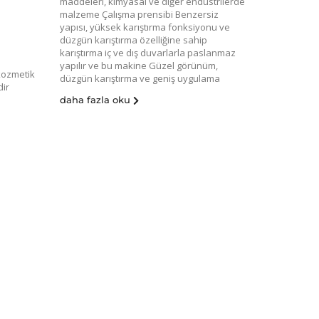
maddeleri, kimyasal ve diğer endüstrilerde
malzeme Çalışma prensibi Benzersiz
yapısı, yüksek karıştırma fonksiyonu ve
düzgün karıştırma özelliğine sahip
karıştırma iç ve dış duvarlarla paslanmaz
yapılır ve bu makine Güzel görünüm,
kozmetik
düzgün karıştırma ve geniş uygulama
dir
daha fazla oku