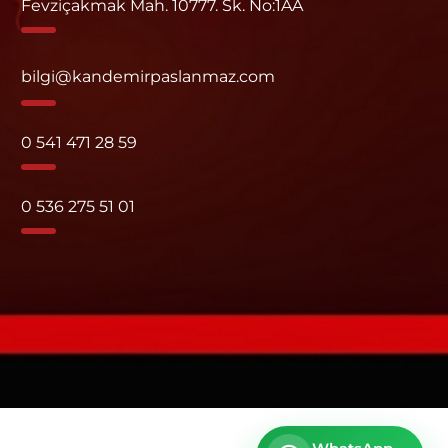
Fevziçakmak Mah. 10777. Sk. No:1AA
bilgi@kandemirpaslanmaz.com
0 541 471 28 59
0 536 275 51 01