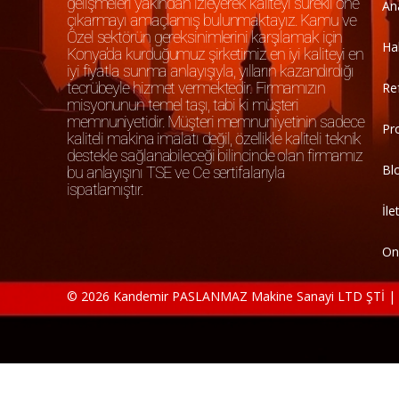
gelişmeleri yakından izleyerek kaliteyi sürekli öne
An
çıkarmayı amaçlamış bulunmaktayız. Kamu ve
Özel sektörün gereksinimlerini karşılamak için
Ha
Konya’da kurduğumuz şirketimiz en iyi kaliteyi en
iyi fiyatla sunma anlayışıyla, yılların kazandırdığı
tecrübeyle hizmet vermektedir. Firmamızın
Re
misyonunun temel taşı, tabi ki müşteri
memnuniyetidir. Müşteri memnuniyetinin sadece
Pr
kaliteli makina imalatı değil, özellikle kaliteli teknik
destekle sağlanabileceği bilincinde olan firmamız
Bl
bu anlayışını TSE ve Ce sertifalarıyla
ispatlamıştır.
İle
On
© 2026 Kandemir PASLANMAZ Makine Sanayi LTD ŞTİ | Tü