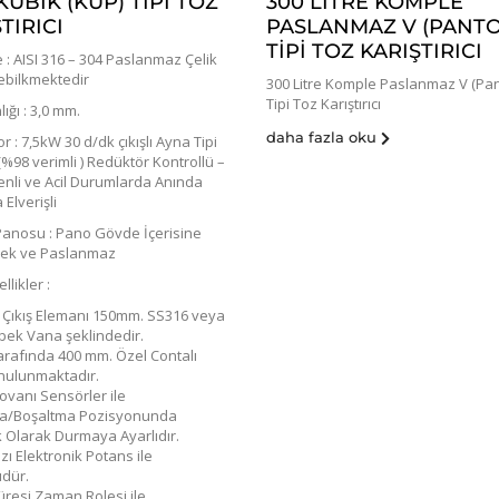
KÜBİK (KÜP) TİPİ TOZ
300 LITRE KOMPLE
TIRICI
PASLANMAZ V (PANT
TIPI TOZ KARIŞTIRICI
: AISI 316 – 304 Paslanmaz Çelik
lebilkmektedir
300 Litre Komple Paslanmaz V (Pan
Tipi Toz Karıştırıcı
lığı : 3,0 mm.
daha fazla oku
 : 7,5kW 30 d/dk çıkışlı Ayna Tipi
%98 verimli ) Redüktör Kontrollü –
enli ve Acil Durumlarda Anında
Elverişli
 Panosu : Pano Gövde İçerisine
cek ve Paslanmaz
llikler :
 Çıkış Elemanı 150mm. SS316 veya
bek Vana şeklindedir.
rafında 400 mm. Özel Contalı
nulunmaktadır.
ovanı Sensörler ile
a/Boşaltma Pozisyonunda
 Olarak Durmaya Ayarlıdır.
ı Elektronik Potans ile
üdür.
resi Zaman Rolesi ile