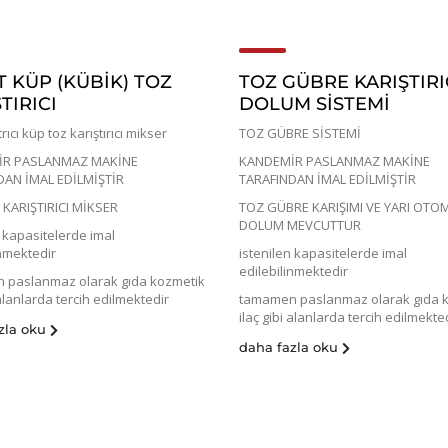
T KÜP (KÜBIK) TOZ
TOZ GÜBRE KARIŞTIRI
TIRICI
DOLUM SİSTEMİ
trıcı küp toz karıştırıcı mikser
TOZ GÜBRE SİSTEMİ
R PASLANMAZ MAKİNE
KANDEMİR PASLANMAZ MAKİNE
DAN İMAL EDİLMİŞTİR
TARAFINDAN İMAL EDİLMİŞTİR
KARIŞTIRICI MİKSER
TOZ GÜBRE KARIŞIMI VE YARI OTO
DOLUM MEVCUTTUR
n kapasitelerde imal
inmektedir
istenilen kapasitelerde imal
edilebilinmektedir
 paslanmaz olarak gıda kozmetik
 alanlarda tercih edilmektedir
tamamen paslanmaz olarak gıda 
ilaç gibi alanlarda tercih edilmekte
zla oku
daha fazla oku