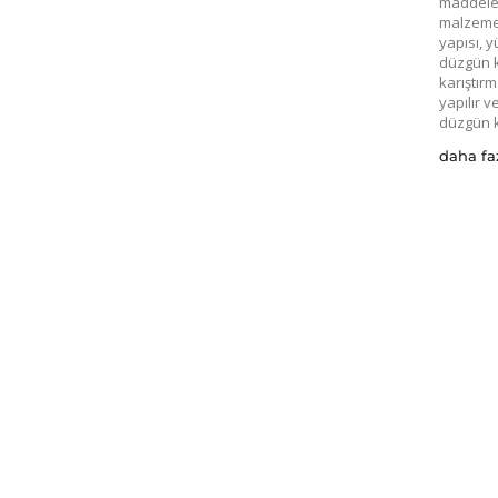
maddeler
malzeme 
yapısı, 
düzgün k
karıştır
yapılır 
düzgün k
daha fa