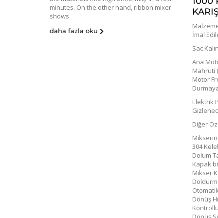
1000 
minutes. On the other hand, ribbon mixer
KARIŞ
shows
Malzeme 
daha fazla oku
İmal Edi
Sac Kalın
Ana Motor
Mahruti (
Motor Fr
Durmaya 
Elektrik
Gizlene
Diğer Öze
Mikserin
304 Kele
Dolum Ta
Kapak b
Mikser K
Doldurm
Otomatik
Dönüş Hız
Kontroll
Dönüş Sü