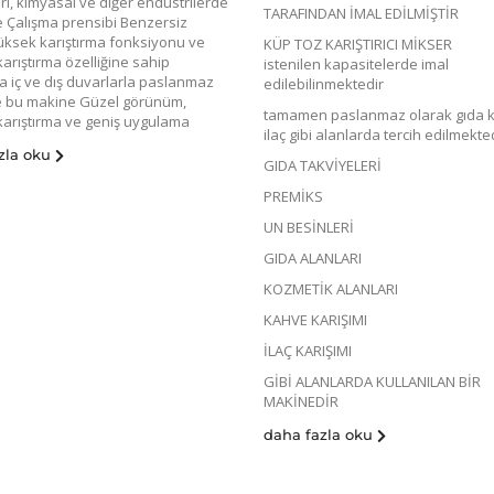
i, kimyasal ve diğer endüstrilerde
TARAFINDAN İMAL EDİLMİŞTİR
Çalışma prensibi Benzersiz
yüksek karıştırma fonksiyonu ve
KÜP TOZ KARIŞTIRICI MİKSER
arıştırma özelliğine sahip
istenilen kapasitelerde imal
ma iç ve dış duvarlarla paslanmaz
edilebilinmektedir
ve bu makine Güzel görünüm,
tamamen paslanmaz olarak gıda 
arıştırma ve geniş uygulama
ilaç gibi alanlarda tercih edilmekte
zla oku
GIDA TAKVİYELERİ
PREMİKS
UN BESİNLERİ
GIDA ALANLARI
KOZMETİK ALANLARI
KAHVE KARIŞIMI
İLAÇ KARIŞIMI
GİBİ ALANLARDA KULLANILAN BİR
MAKİNEDİR
daha fazla oku