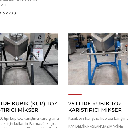
ilir.
zla oku
İTRE KÜBİK (KÜP) TOZ
75 LİTRE KÜBİK TOZ
TIRICI MİKSER
KARIŞTIRICI MİKSER
 tipi küp toz karıştırıcı kuru granül
Kübik toz karıştrıcı küp toz karıştırı
lması için kullanılır Farmasötik, gıda
KANDEMİR PASLANMAZ MAKİNE