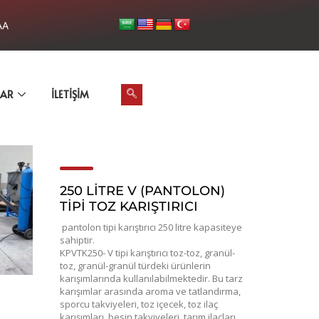
AA
LAR
İLETIŞIM
250 LITRE V (PANTOLON)
TIPI TOZ KARIŞTIRICI
pantolon tipi karıştırıcı 250 litre kapasiteye
sahiptir.
KPVTK250- V tipi karıştırıcı toz-toz, granül-
toz, granül-granül türdeki ürünlerin
karışımlarında kullanılabilmektedir. Bu tarz
karışımlar arasında aroma ve tatlandırma,
sporcu takviyeleri, toz içecek, toz ilaç
karışımları, besin takviyeleri, tarım ilaçları