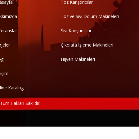
asayfa
Toz Karıştırıcılar
kkımızda
Toz ve Sıvı Dolum Makineleri
feranslar
Sıvı Karıştırıcılar
ojeler
Çikolata İşleme Makineleri
og
Hijyen Makineleri
tişim
line Katalog
m Hakları Saklıdır.