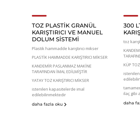
TOZ PLASTİK GRANÜL
300 L
KARIŞTIRICI VE MANUEL
KARIŞ
DOLUM SİSTEMİ
toz karış
Plastik hammadde karıştırıcı mikser
KANDEMİ
TARAFIN
PLASTİK HAMMADDE KARIŞTIRICI MİKSER
KÜP TOZ 
KANDEMİR PASLANMAZ MAKİNE
TARAFINDAN İMAL EDİLMİŞTİR
istenile
edilebil
YATAY TOZ KARIŞTIRICI MİKSER
tamamen
istenilen kapasitelerde imal
ilaç gibi
edilebilinmektedir
daha fa
daha fazla oku