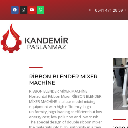
0541 471 28 59
RİBBON BLENDER MİXER
MACHİNE
RİBBON BLENDER MİXER MACHİNE
Horizontal Ribbon Mixer RİBBON BLENDER
MİXER MACHİNE is a late-model mixing
equipment with high efficiency, high
uniformity, high loading coefficient but low
energy cost, low pollution and low crush.
The special design of double ribbon mixer
the materials into high uniformity in a few