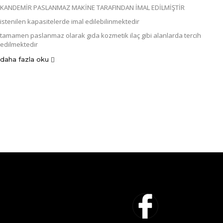
KANDEMİR PASLANMAZ MAKİNE TARAFINDAN İMAL EDİLMİŞTİR
istenilen kapasitelerde imal edilebilinmektedir
tamamen paslanmaz olarak gıda kozmetik ilaç gibi alanlarda tercih
edilmektedir
daha fazla oku