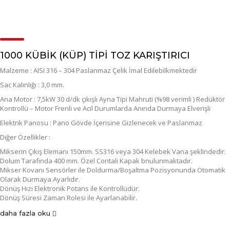
1000 KÜBİK (KÜP) TİPİ TOZ KARIŞTIRICI
Malzeme : AISI 316 – 304 Paslanmaz Çelik İmal Edilebilkmektedir
Sac Kalınlığı : 3,0 mm.
Ana Motor : 7,5kW 30 d/dk çıkışlı Ayna Tipi Mahruti (%98 verimli ) Redüktör
Kontrollü – Motor Frenli ve Acil Durumlarda Anında Durmaya Elverişli
Elektrik Panosu : Pano Gövde İçerisine Gizlenecek ve Paslanmaz
Diğer Özellikler :
Mikserin Çıkış Elemanı 150mm. SS316 veya 304 Kelebek Vana şeklindedir.
Dolum Tarafında 400 mm. Özel Contalı Kapak bnulunmaktadır.
Mikser Kovanı Sensörler ile Doldurma/Boşaltma Pozisyonunda Otomatik
Olarak Durmaya Ayarlıdır.
Dönüş Hızı Elektronik Potans ile Kontrollüdür.
Dönüş Süresi Zaman Rolesi ile Ayarlanabilir.
daha fazla oku