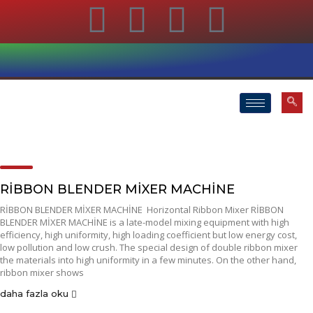
RİBBON BLENDER MİXER MACHİNE
RİBBON BLENDER MİXER MACHİNE Horizontal Ribbon Mixer RİBBON
BLENDER MİXER MACHİNE is a late-model mixing equipment with high
efficiency, high uniformity, high loading coefficient but low energy cost,
low pollution and low crush. The special design of double ribbon mixer
the materials into high uniformity in a few minutes. On the other hand,
ribbon mixer shows
daha fazla oku