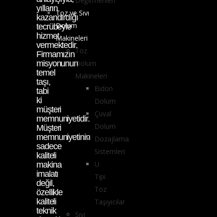
Değirmenleri
yılların
Toz ve Sıvı
kazandırdığı
Dolum
tecrübeyle
hizmet
Makineleri
vermektedir.
Toz
Firmamızın
misyonunun
Dolum
temel
Makineleri
taşı,
Bidon
tabi
ki
Dolum
müşteri
Çuval
memnuniyetidir.
Dolum
Müşteri
memnuniyetinin
Dozajlama
sadece
Sistemleri
kaliteli
U
makina
imalatı
Tipi
değil,
Toz
özellikle
kaliteli
Taşıyıcılar
teknik
Sıvı