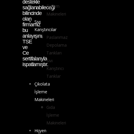
destekle
Dolum
sağlanabileceği
bilincinde
Makineleri
olan
Sıvı
firmamız
Karıştırıcılar
bu
anlayışını
Paslanmaz
TSE
Depolama
ve
Ce
Tankları
sertifalarıyla
Sıvı
ispatlamıştır.
Karıştırıcı
Tanklar
Çikolata
İşleme
Makineleri
Gıda
İşleme
Makineleri
Hijyen