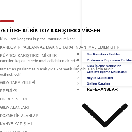
75 LİTRE KÜBİK TOZ KARIŞTIRICI MİKSER
Kübik toz karıştrıcı küp toz karıştırıcı mikser
KANDEMİR PASLANMAZ MAKİNE TARAFINDAN İMAL EDİLMİŞTİR
KÜP TOZ KARIŞTIRICI MİKSER
Sıvı Karıştırıcı Tanklar
istenilen kapasitelerde imal edilebilinmektedir
Paslanmaz Depolama Tanklar
Gıda İşleme Makineleri
tamamen paslanmaz olarak gıda kozmetik ilaç gibi alanlarda tercih
Çikolata İşleme Makineleri
edilmektedir
Hijyen Makineleri
GIDA TAKVİYELERİ
Online Katalog
REFERANSLAR
PREMİKS
UN BESİNLERİ
GIDA ALANLARI
KOZMETİK ALANLARI
KAHVE KARIŞIMI
İLAÇ KARIŞIMI