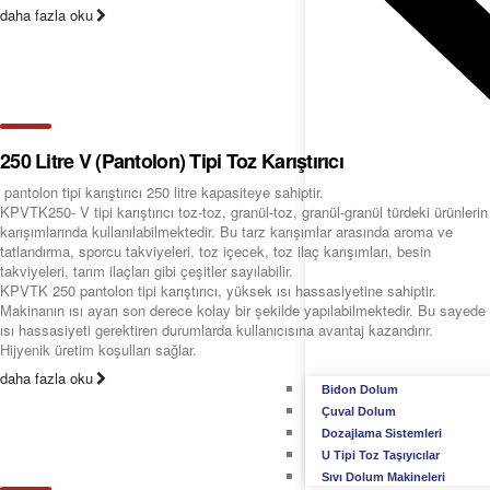
daha fazla oku
250 Litre V (Pantolon) Tipi Toz Karıştırıcı
pantolon tipi karıştırıcı 250 litre kapasiteye sahiptir.
KPVTK250- V tipi karıştırıcı toz-toz, granül-toz, granül-granül türdeki ürünlerin
karışımlarında kullanılabilmektedir. Bu tarz karışımlar arasında aroma ve
tatlandırma, sporcu takviyeleri, toz içecek, toz ilaç karışımları, besin
takviyeleri, tarım ilaçları gibi çeşitler sayılabilir.
KPVTK 250 pantolon tipi karıştırıcı, yüksek ısı hassasiyetine sahiptir.
Makinanın ısı ayarı son derece kolay bir şekilde yapılabilmektedir. Bu sayede
ısı hassasiyeti gerektiren durumlarda kullanıcısına avantaj kazandırır.
Hijyenik üretim koşulları sağlar.
daha fazla oku
Bidon Dolum
Çuval Dolum
Dozajlama Sistemleri
U Tipi Toz Taşıyıcılar
Sıvı Dolum Makineleri