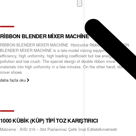
RİBBON BLENDER MİXER MACHİNE
RİBBON BLENDER MİXER MACHİNE Horizontal Ribbon Mixer RİBBON
BLENDER MİXER MACHİNE is a late-model mixing equipment with high
efficiency, high uniformity, high loading coefficient but low energy cost, low
pollution and low crush. The special design of double ribbon mixer the
materials into high uniformity in a few minutes. On the other hand, ribbon
mixer shows
daha fazla oku
1000 KÜBİK (KÜP) TİPİ TOZ KARIŞTIRICI
Malzeme : AISI 316 – 304 Paslanmaz Çelik İmal Edilebilkmektedir