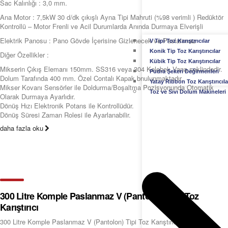
Sac Kalınlığı : 3,0 mm.
Ana Motor : 7,5kW 30 d/dk çıkışlı Ayna Tipi Mahruti (%98 verimli ) Redüktör
Kontrollü – Motor Frenli ve Acil Durumlarda Anında Durmaya Elverişli
Elektrik Panosu : Pano Gövde İçerisine Gizlenecek ve Paslanmaz
V Tipi Toz Karıştırıcılar
Konik Tip Toz Karıştırıcılar
Diğer Özellikler :
Kübik Tip Toz Karıştırıcılar
Mikserin Çıkış Elemanı 150mm. SS316 veya 304 Kelebek Vana şeklindedir.
Pudra Şekeri Değirmenleri
Dolum Tarafında 400 mm. Özel Contalı Kapak bnulunmaktadır.
Yatay Ribbon Toz Karıştırıcıla
Mikser Kovanı Sensörler ile Doldurma/Boşaltma Pozisyonunda Otomatik
Toz ve Sıvı Dolum Makineleri
Olarak Durmaya Ayarlıdır.
Dönüş Hızı Elektronik Potans ile Kontrollüdür.
Dönüş Süresi Zaman Rolesi ile Ayarlanabilir.
daha fazla oku
300 Litre Komple Paslanmaz V (Pantolon) Tipi Toz
Karıştırıcı
300 Litre Komple Paslanmaz V (Pantolon) Tipi Toz Karıştırıcı