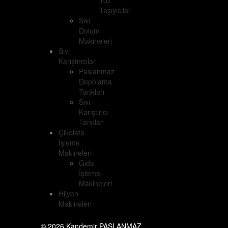
Toz
Taşıyıcılar
Sıvı
Dolum
Makineleri
Sıvı
Karıştırıcılar
Paslanmaz
Depolama
Tankları
Sıvı
Karıştırıcı
Tanklar
Çikolata
İşleme
Makineleri
Gıda
İşleme
Makineleri
Hijyen
Makineleri
© 2026 Kandemir PASLANMAZ