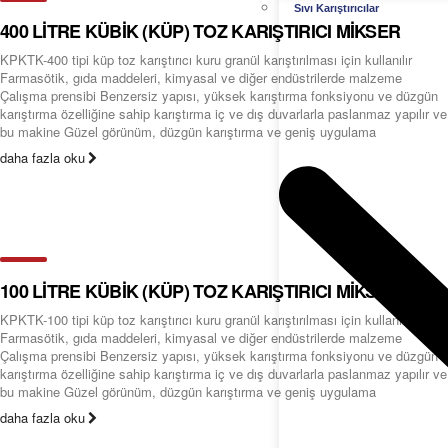
Sıvı Karıştırıcılar
400 LİTRE KÜBİK (KÜP) TOZ KARIŞTIRICI MİKSER
KPKTK-400 tipi küp toz karıştırıcı kuru granül karıştırılması için kullanılır
Farmasötik, gıda maddeleri, kimyasal ve diğer endüstrilerde malzeme
Çalışma prensibi Benzersiz yapısı, yüksek karıştırma fonksiyonu ve düzgün
karıştırma özelliğine sahip karıştırma iç ve dış duvarlarla paslanmaz yapılır ve
bu makine Güzel görünüm, düzgün karıştırma ve geniş uygulama
daha fazla oku
100 LİTRE KÜBİK (KÜP) TOZ KARIŞTIRICI MİKSER
KPKTK-100 tipi küp toz karıştırıcı kuru granül karıştırılması için kullanılır
Farmasötik, gıda maddeleri, kimyasal ve diğer endüstrilerde malzeme
Çalışma prensibi Benzersiz yapısı, yüksek karıştırma fonksiyonu ve düzgün
karıştırma özelliğine sahip karıştırma iç ve dış duvarlarla paslanmaz yapılır ve
bu makine Güzel görünüm, düzgün karıştırma ve geniş uygulama
daha fazla oku