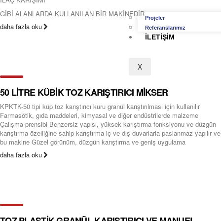
GİBİ ALANLARDA KULLANILAN BİR MAKİNEDİR
Projeler
daha fazla oku
Referanslarımız
İLETIŞIM
X
50 LİTRE KÜBİK TOZ KARIŞTIRICI MİKSER
KPKTK-50 tipi küp toz karıştırıcı kuru granül karıştırılması için kullanılır
Farmasötik, gıda maddeleri, kimyasal ve diğer endüstrilerde malzeme
Çalışma prensibi Benzersiz yapısı, yüksek karıştırma fonksiyonu ve düzgün
karıştırma özelliğine sahip karıştırma iç ve dış duvarlarla paslanmaz yapılır ve
bu makine Güzel görünüm, düzgün karıştırma ve geniş uygulama
daha fazla oku
TOZ PLASTİK GRANÜL KARIŞTIRICI VE MANUEL