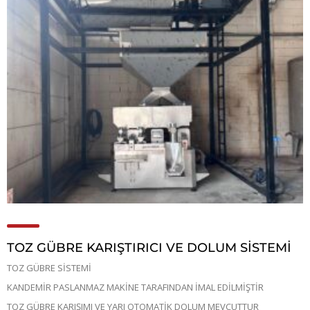
TOZ GÜBRE KARIŞTIRICI VE DOLUM SİSTEMİ
TOZ GÜBRE SİSTEMİ
KANDEMİR PASLANMAZ MAKİNE TARAFINDAN İMAL EDİLMİŞTİR
TOZ GÜBRE KARIŞIMI VE YARI OTOMATİK DOLUM MEVCUTTUR