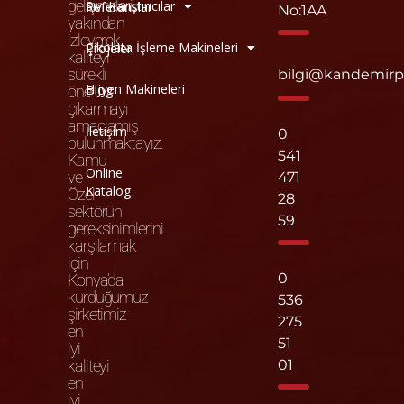
gelişmeleri
Sıvı Karıştırıcılar
Referanslar
No:1AA
yakından
izleyerek
Çikolata İşleme Makineleri
Projeler
kaliteyi
sürekli
bilgi@kandemir
Hijyen Makineleri
Blog
öne
çıkarmayı
amaçlamış
İletişim
0
bulunmaktayız.
541
Kamu
Online
ve
471
Katalog
Özel
28
sektörün
59
gereksinimlerini
karşılamak
için
0
Konya’da
kurduğumuz
536
şirketimiz
275
en
51
iyi
kaliteyi
01
en
iyi