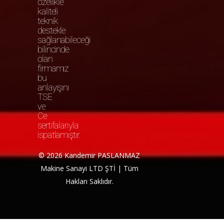
özellikle
kaliteli
teknik
destekle
sağlanabileceği
bilincinde
olan
firmamız
bu
anlayışını
TSE
ve
Ce
sertifalarıyla
ispatlamıştır.
© 2026 Kandemir PASLANMAZ
Makine Sanayi LTD ŞTİ | Tüm
Hakları Saklıdır.