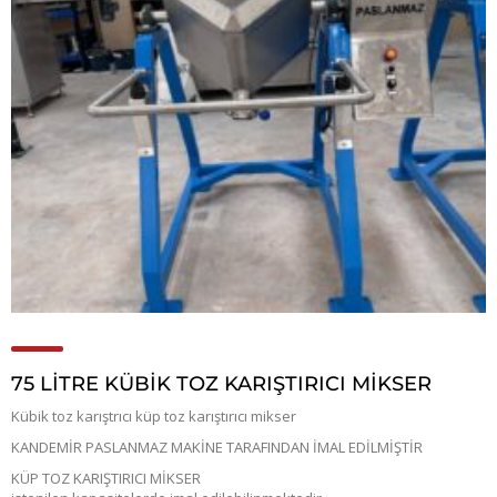
75 LİTRE KÜBİK TOZ KARIŞTIRICI MİKSER
Kübik toz karıştrıcı küp toz karıştırıcı mikser
KANDEMİR PASLANMAZ MAKİNE TARAFINDAN İMAL EDİLMİŞTİR
KÜP TOZ KARIŞTIRICI MİKSER