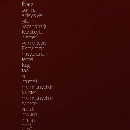
fiyatla
sunma
anlayışıyla,
yılların
kazandırdığı
tecrübeyle
hizmet
vermektedir.
Firmamızın
misyonunun
temel
taşı,
tabi
ki
müşteri
memnuniyetidir.
Müşteri
memnuniyetinin
sadece
kaliteli
makina
imalatı
değil,