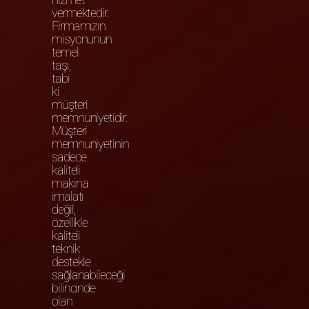
vermektedir.
Firmamızın
misyonunun
temel
taşı,
tabi
ki
müşteri
memnuniyetidir.
Müşteri
memnuniyetinin
sadece
kaliteli
makina
imalatı
değil,
özellikle
kaliteli
teknik
destekle
sağlanabileceği
bilincinde
olan