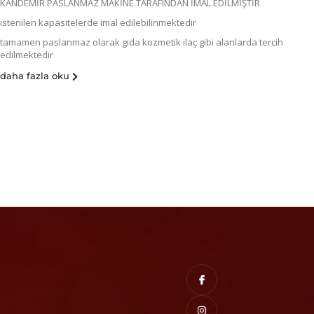
KANDEMİR PASLANMAZ MAKİNE TARAFINDAN İMAL EDİLMİŞTİR
istenilen kapasitelerde imal edilebilinmektedir
tamamen paslanmaz olarak gıda kozmetik ilaç gibi alanlarda tercih
edilmektedir
daha fazla oku