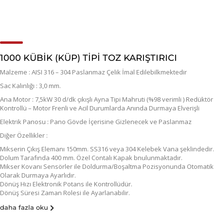
1000 KÜBİK (KÜP) TİPİ TOZ KARIŞTIRICI
Malzeme : AISI 316 – 304 Paslanmaz Çelik İmal Edilebilkmektedir
Sac Kalınlığı : 3,0 mm.
Ana Motor : 7,5kW 30 d/dk çıkışlı Ayna Tipi Mahruti (%98 verimli ) Redüktör
Kontrollü – Motor Frenli ve Acil Durumlarda Anında Durmaya Elverişli
Elektrik Panosu : Pano Gövde İçerisine Gizlenecek ve Paslanmaz
Diğer Özellikler :
Mikserin Çıkış Elemanı 150mm. SS316 veya 304 Kelebek Vana şeklindedir.
Dolum Tarafında 400 mm. Özel Contalı Kapak bnulunmaktadır.
Mikser Kovanı Sensörler ile Doldurma/Boşaltma Pozisyonunda Otomatik
Olarak Durmaya Ayarlıdır.
Dönüş Hızı Elektronik Potans ile Kontrollüdür.
Dönüş Süresi Zaman Rolesi ile Ayarlanabilir.
daha fazla oku