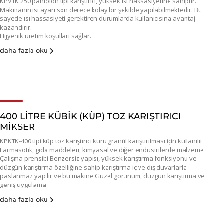
KPVTK 250 pantolon tipi karıştırıcı, yüksek ısı hassasiyetine sahiptir.
Makinanın ısı ayarı son derece kolay bir şekilde yapılabilmektedir. Bu
sayede ısı hassasiyeti gerektiren durumlarda kullanıcısına avantaj
kazandırır.
Hijyenik üretim koşulları sağlar.
daha fazla oku
400 LİTRE KÜBİK (KÜP) TOZ KARIŞTIRICI
MİKSER
KPKTK-400 tipi küp toz karıştırıcı kuru granül karıştırılması için kullanılır
Farmasötik, gıda maddeleri, kimyasal ve diğer endüstrilerde malzeme
Çalışma prensibi Benzersiz yapısı, yüksek karıştırma fonksiyonu ve
düzgün karıştırma özelliğine sahip karıştırma iç ve dış duvarlarla
paslanmaz yapılır ve bu makine Güzel görünüm, düzgün karıştırma ve
geniş uygulama
daha fazla oku