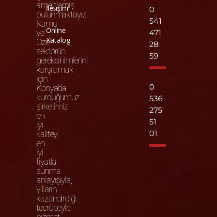
amaçlamış
İletişim
0
bulunmaktayız.
541
Kamu
Online
ve
471
Katalog
Özel
28
sektörün
59
gereksinimlerini
karşılamak
için
0
Konya’da
kurduğumuz
536
şirketimiz
275
en
51
iyi
kaliteyi
01
en
iyi
fiyatla
sunma
anlayışıyla,
yılların
kazandırdığı
tecrübeyle
hizmet