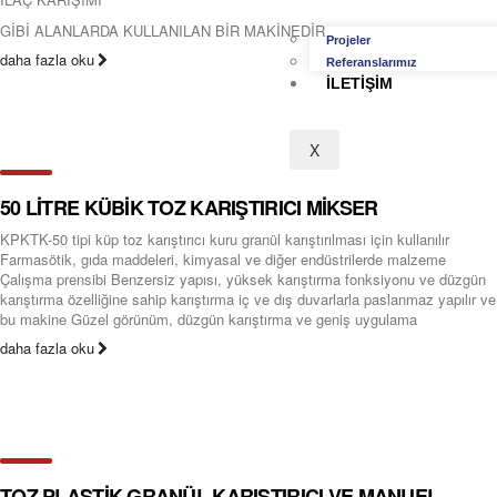
GİBİ ALANLARDA KULLANILAN BİR MAKİNEDİR
Projeler
daha fazla oku
Referanslarımız
İLETIŞIM
X
50 LİTRE KÜBİK TOZ KARIŞTIRICI MİKSER
KPKTK-50 tipi küp toz karıştırıcı kuru granül karıştırılması için kullanılır
Farmasötik, gıda maddeleri, kimyasal ve diğer endüstrilerde malzeme
Çalışma prensibi Benzersiz yapısı, yüksek karıştırma fonksiyonu ve düzgün
karıştırma özelliğine sahip karıştırma iç ve dış duvarlarla paslanmaz yapılır ve
bu makine Güzel görünüm, düzgün karıştırma ve geniş uygulama
daha fazla oku
TOZ PLASTİK GRANÜL KARIŞTIRICI VE MANUEL