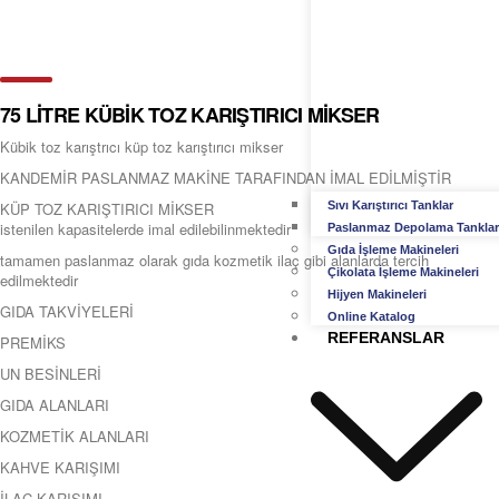
75 LİTRE KÜBİK TOZ KARIŞTIRICI MİKSER
Kübik toz karıştrıcı küp toz karıştırıcı mikser
KANDEMİR PASLANMAZ MAKİNE TARAFINDAN İMAL EDİLMİŞTİR
KÜP TOZ KARIŞTIRICI MİKSER
Sıvı Karıştırıcı Tanklar
istenilen kapasitelerde imal edilebilinmektedir
Paslanmaz Depolama Tanklar
Gıda İşleme Makineleri
tamamen paslanmaz olarak gıda kozmetik ilaç gibi alanlarda tercih
Çikolata İşleme Makineleri
edilmektedir
Hijyen Makineleri
GIDA TAKVİYELERİ
Online Katalog
REFERANSLAR
PREMİKS
UN BESİNLERİ
GIDA ALANLARI
KOZMETİK ALANLARI
KAHVE KARIŞIMI
İLAÇ KARIŞIMI