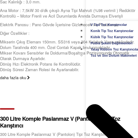
Sac Kalınlığı : 3,0 mm.
Ana Motor : 7,5kW 30 d/dk çıkışlı Ayna Tipi Mahruti (%98 verimli ) Redüktör
Kontrollü – Motor Frenli ve Acil Durumlarda Anında Durmaya Elverişli
Elektrik Panosu : Pano Gövde İçerisine Gizlenecek ve Paslanmaz
V Tipi Toz Karıştırıcılar
Konik Tip Toz Karıştırıcılar
Diğer Özellikler :
Kübik Tip Toz Karıştırıcılar
Mikserin Çıkış Elemanı 150mm. SS316 veya 304 Kelebek Vana şeklindedir.
Pudra Şekeri Değirmenleri
Dolum Tarafında 400 mm. Özel Contalı Kapak bnulunmaktadır.
Yatay Ribbon Toz Karıştırıcıla
Mikser Kovanı Sensörler ile Doldurma/Boşaltma Pozisyonunda Otomatik
Toz ve Sıvı Dolum Makineleri
Olarak Durmaya Ayarlıdır.
Dönüş Hızı Elektronik Potans ile Kontrollüdür.
Dönüş Süresi Zaman Rolesi ile Ayarlanabilir.
daha fazla oku
300 Litre Komple Paslanmaz V (Pantolon) Tipi Toz
Karıştırıcı
300 Litre Komple Paslanmaz V (Pantolon) Tipi Toz Karıştırıcı