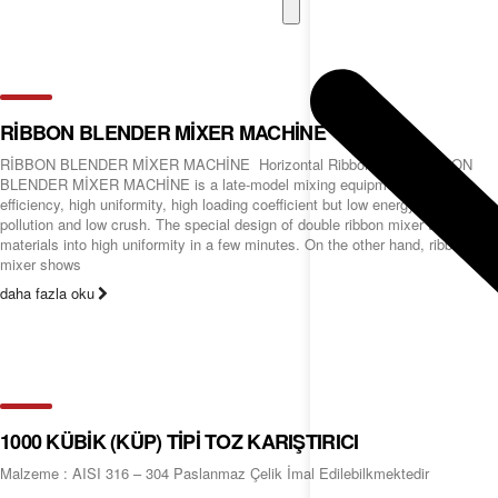
RİBBON BLENDER MİXER MACHİNE
RİBBON BLENDER MİXER MACHİNE Horizontal Ribbon Mixer RİBBON
BLENDER MİXER MACHİNE is a late-model mixing equipment with high
efficiency, high uniformity, high loading coefficient but low energy cost, low
pollution and low crush. The special design of double ribbon mixer the
materials into high uniformity in a few minutes. On the other hand, ribbon
mixer shows
daha fazla oku
1000 KÜBİK (KÜP) TİPİ TOZ KARIŞTIRICI
Malzeme : AISI 316 – 304 Paslanmaz Çelik İmal Edilebilkmektedir