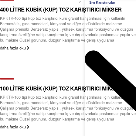
Sıvı Karıştırıcılar
400 LİTRE KÜBİK (KÜP) TOZ KARIŞTIRICI MİKSER
KPKTK-400 tipi küp toz karıştırıcı kuru granül karıştırılması için kullanılır
Farmasötik, gıda maddeleri, kimyasal ve diğer endüstrilerde malzeme
Çalışma prensibi Benzersiz yapısı, yüksek karıştırma fonksiyonu ve düzgün
karıştırma özelliğine sahip karıştırma iç ve dış duvarlarla paslanmaz yapılır ve
bu makine Güzel görünüm, düzgün karıştırma ve geniş uygulama
daha fazla oku
100 LİTRE KÜBİK (KÜP) TOZ KARIŞTIRICI MİKSER
KPKTK-100 tipi küp toz karıştırıcı kuru granül karıştırılması için kullanılır
Farmasötik, gıda maddeleri, kimyasal ve diğer endüstrilerde malzeme
Çalışma prensibi Benzersiz yapısı, yüksek karıştırma fonksiyonu ve düzgün
karıştırma özelliğine sahip karıştırma iç ve dış duvarlarla paslanmaz yapılır ve
bu makine Güzel görünüm, düzgün karıştırma ve geniş uygulama
daha fazla oku