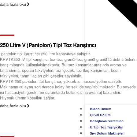
daha fazla oku
250 Litre V (Pantolon) Tipi Toz Karıştırıcı
pantolon tipi karıştırıcı 250 litre kapasiteye sahiptir.
KPVTK250- V tipi karıştırıcı toz-toz, granül-toz, granül-granül türdeki ürünlerin
karışımlarında kullanılabilmektedir. Bu tarz karışımlar arasında aroma ve
tatlandırma, sporcu takviyeleri, toz içecek, toz ilaç karışımları, besin
takviyeleri, tarım ilaçları gibi çeşitler sayılabilir.
KPVTK 250 pantolon tipi karıştırıcı, yüksek ısı hassasiyetine sahiptir.
Makinanın ısı ayarı son derece kolay bir şekilde yapılabilmektedir. Bu sayede
ısı hassasiyeti gerektiren durumlarda kullanıcısına avantaj kazandırır.
Hijyenik üretim koşulları sağlar.
daha fazla oku
Bidon Dolum
Çuval Dolum
Dozajlama Sistemleri
U Tipi Toz Taşıyıcılar
Sıvı Dolum Makineleri