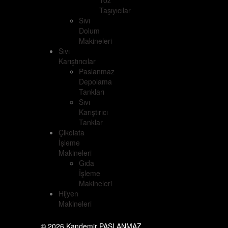
Toz
Taşıyıcılar
Sıvı
Dolum
Makineleri
Sıvı
Karıştırıcılar
Paslanmaz
Depolama
Tankları
Sıvı
Karıştırıcı
Tanklar
Çikolata
İşleme
Makineleri
Gıda
İşleme
Makineleri
Hijyen
Makineleri
© 2026 Kandemir PASLANMAZ