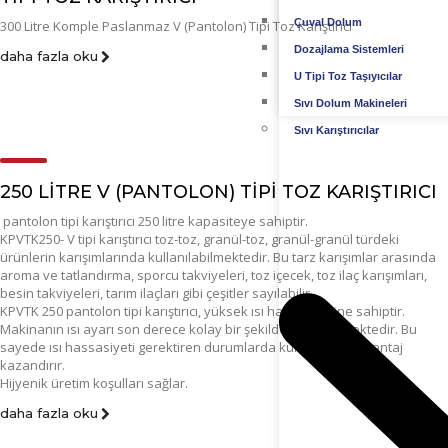
Çuval Dolum
300 Litre Komple Paslanmaz V (Pantolon) Tipi Toz Karıştırıcı
Dozajlama Sistemleri
daha fazla oku
U Tipi Toz Taşıyıcılar
Sıvı Dolum Makineleri
Sıvı Karıştırıcılar
250 LITRE V (PANTOLON) TIPI TOZ KARIŞTIRICI
pantolon tipi karıştırıcı 250 litre kapasiteye sahiptir.
KPVTK250- V tipi karıştırıcı toz-toz, granül-toz, granül-granül türdeki
ürünlerin karışımlarında kullanılabilmektedir. Bu tarz karışımlar arasında
aroma ve tatlandırma, sporcu takviyeleri, toz içecek, toz ilaç karışımları,
besin takviyeleri, tarım ilaçları gibi çeşitler sayılabilir.
KPVTK 250 pantolon tipi karıştırıcı, yüksek ısı hassasiyetine sahiptir.
Makinanın ısı ayarı son derece kolay bir şekilde yapılabilmektedir. Bu
sayede ısı hassasiyeti gerektiren durumlarda kullanıcısına avantaj
kazandırır.
Hijyenik üretim koşulları sağlar.
daha fazla oku