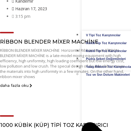
Kandemir
Haziran 17, 2023
3:15 pm
V Tipi Toz Karıştırıcılar
RİBBON BLENDER MİXER MACHİNE
Konik Tip Toz Karıştırıcılar
RİBBON BLENDER MİXER MACHİNE Horizontal Ribbon Mixer RİBBON
Kübik Tip Toz Karıştırıcılar
BLENDER MİXER MACHİNE is a late-model mixing equipment with high
Pudra Şekeri Değirmenleri
efficiency, high uniformity, high loading coefficient but low energy cost,
low pollution and low crush. The special design of double ribbon mixer
Yatay Ribbon Toz Karıştırıcıla
the materials into high uniformity in a few minutes. On the other hand,
Toz ve Sıvı Dolum Makineleri
ribbon mixer shows
daha fazla oku
1000 KÜBİK (KÜP) TİPİ TOZ KARIŞTIRICI