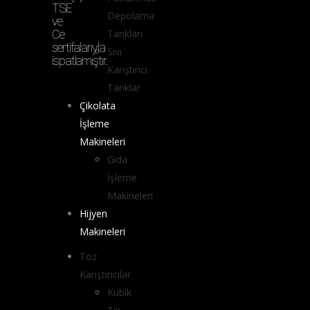
TSE
Depolama
ve
Ce
Tankları
sertifalarıyla
Sıvı
ispatlamıştır.
Karıştırıcı
Tanklar
Çikolata
İşleme
Makineleri
Gıda
İşleme
Makineleri
Hijyen
Makineleri
Toz
Karıştırıcılar
Kübik