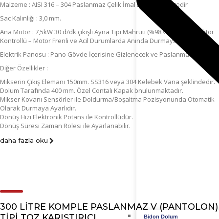
Malzeme : AISI 316 – 304 Paslanmaz Çelik İmal Edilebilkmektedir
Sac Kalınlığı : 3,0 mm.
Ana Motor : 7,5kW 30 d/dk çıkışlı Ayna Tipi Mahruti (%98 verimli ) Redüktör
Kontrollü – Motor Frenli ve Acil Durumlarda Anında Durmaya Elverişli
Elektrik Panosu : Pano Gövde İçerisine Gizlenecek ve Paslanmaz
Diğer Özellikler :
Mikserin Çıkış Elemanı 150mm. SS316 veya 304 Kelebek Vana şeklindedir.
Dolum Tarafında 400 mm. Özel Contalı Kapak bnulunmaktadır.
Mikser Kovanı Sensörler ile Doldurma/Boşaltma Pozisyonunda Otomatik
Olarak Durmaya Ayarlıdır.
Dönüş Hızı Elektronik Potans ile Kontrollüdür.
Dönüş Süresi Zaman Rolesi ile Ayarlanabilir.
daha fazla oku
300 LITRE KOMPLE PASLANMAZ V (PANTOLON)
TIPI TOZ KARIŞTIRICI
Bidon Dolum