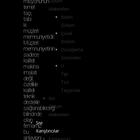
misyonunun
Dolum
temel
Makineleri
taşı,
Bidon
tabi
ki
Dolum
müşteri
Çuval
memnuniyetidir.
Dolum
Müşteri
memnuniyetinin
Dozajlama
sadece
Sistemleri
kaliteli
U
makina
imalatı
Tipi
değil,
Toz
özellikle
kaliteli
Taşıyıcılar
teknik
Sıvı
destekle
Dolum
sağlanabileceği
bilincinde
Makineleri
olan
Sıvı
firmamız
Karıştırıcılar
bu
anlayışını
Paslanmaz