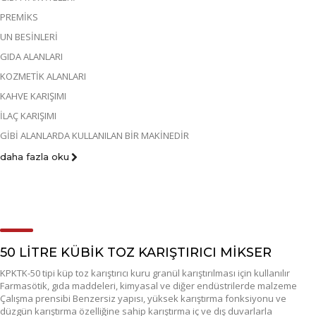
PREMİKS
UN BESİNLERİ
GIDA ALANLARI
KOZMETİK ALANLARI
KAHVE KARIŞIMI
İLAÇ KARIŞIMI
GİBİ ALANLARDA KULLANILAN BİR MAKİNEDİR
daha fazla oku
50 LİTRE KÜBİK TOZ KARIŞTIRICI MİKSER
KPKTK-50 tipi küp toz karıştırıcı kuru granül karıştırılması için kullanılır
Farmasötik, gıda maddeleri, kimyasal ve diğer endüstrilerde malzeme
Çalışma prensibi Benzersiz yapısı, yüksek karıştırma fonksiyonu ve
düzgün karıştırma özelliğine sahip karıştırma iç ve dış duvarlarla