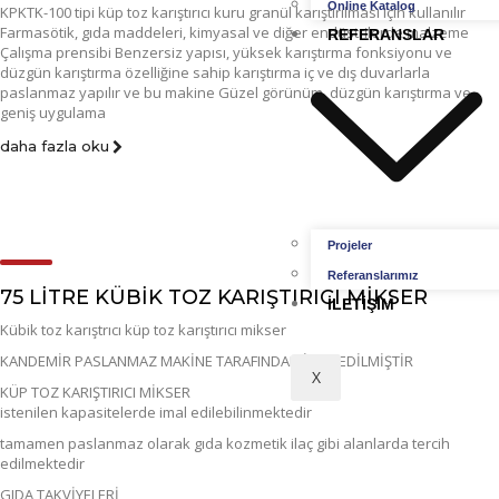
Online Katalog
KPKTK-100 tipi küp toz karıştırıcı kuru granül karıştırılması için kullanılır
Farmasötik, gıda maddeleri, kimyasal ve diğer endüstrilerde malzeme
REFERANSLAR
Çalışma prensibi Benzersiz yapısı, yüksek karıştırma fonksiyonu ve
düzgün karıştırma özelliğine sahip karıştırma iç ve dış duvarlarla
paslanmaz yapılır ve bu makine Güzel görünüm, düzgün karıştırma ve
geniş uygulama
daha fazla oku
Projeler
Referanslarımız
75 LİTRE KÜBİK TOZ KARIŞTIRICI MİKSER
İLETIŞIM
Kübik toz karıştrıcı küp toz karıştırıcı mikser
KANDEMİR PASLANMAZ MAKİNE TARAFINDAN İMAL EDİLMİŞTİR
X
KÜP TOZ KARIŞTIRICI MİKSER
istenilen kapasitelerde imal edilebilinmektedir
tamamen paslanmaz olarak gıda kozmetik ilaç gibi alanlarda tercih
edilmektedir
GIDA TAKVİYELERİ